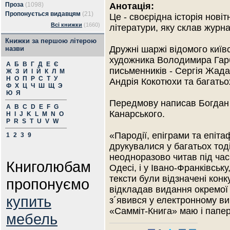
Проза
(1098)
Анотація:
Пропонується видавцям
(21)
Це - своєрідна історія новіт
Всі книжки
(1660)
літератури, яку склав журна
Книжки за першою літерою
Дружні шаржі відомого київ
назви
художника Володимира Гарб
А
Б
В
Г
Д
Е
Є
письменників - Сергія Жад
Ж
З
И
І
Й
К
Л
М
Н
О
П
Р
С
Т
У
Андрія Кокотюхи та багатьо
Ф
Х
Ц
Ч
Ш
Щ
Э
Ю
Я
Передмову написав Богдан
A
B
C
D
E
F
G
Канарського.
H
I
J
K
L
M
N
O
P
R
S
T
U
V
W
«Пародії, епіграми та епітаф
1
2
3
9
друкувалися у багатьох тод
неодноразово читав під час з
Книголюбам
Одесі, і у Івано-Франківську,
тексти були відзначені кон
пропонуємо
відкладав видання окремої 
купить
з´явився у електронному ви
«Самміт-Книга» маю і папер
мебель