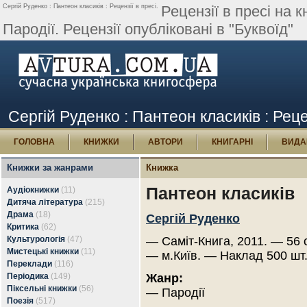
Сергій Руденко : Пантеон класиків : Рецензії в пресі.
Рецензії в пресі на 
Пародії. Рецензії опубліковані в "Буквоїд"
Сергій Руденко : Пантеон класиків : Реце
ГОЛОВНА
КНИЖКИ
АВТОРИ
КНИГАРНІ
ВИДА
Книжки за жанрами
Книжка
Пантеон класиків
Аудіокнижки
(11)
Дитяча література
(215)
Драма
(18)
Сергій Руденко
Критика
(62)
Культурологія
(47)
— Саміт-Книга, 2011. — 56 
Мистецькі книжки
(11)
— м.Київ. — Наклад 500 шт
Переклади
(116)
Періодика
(149)
Жанр:
Піксельні книжки
(56)
— Пародії
Поезія
(517)