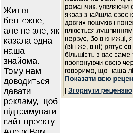
романчик, уявляючи с
Життя
якраз знайшла своє к
бентежне,
довгих пошуків і поне
але не зле, як
плюється лушпинням в
нервує, бо в книжці, 
казала одна
(він же, він!) рятує с
наша
більшість з вас саме 
знайома.
пропонуючи свою чер
Тому нам
говоримо, що наша л
Показати всю рецен
доводиться
давати
[
Згорнути рецензію
рекламу, щоб
підтримувати
сайт проекту.
Але ж Вам