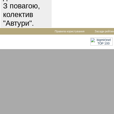
З повагою,
колектив
"Автури".
Правила користування
Засади рейтин