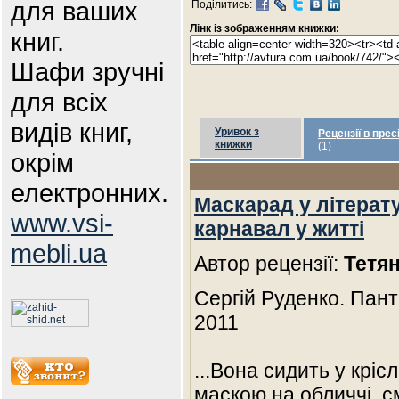
для ваших
Поділитись:
Лінк із зображенням книжки:
книг.
Шафи зручні
для всіх
видів книг,
Уривок з
Рецензії в прес
книжки
(1)
окрім
електронних.
Маскарад у літерату
www.vsi-
карнавал у житті
mebli.ua
Автор рецензії:
Тетян
Сергій Руденко. Панте
2011
...Вона сидить у кріс
маскою на обличчі, см