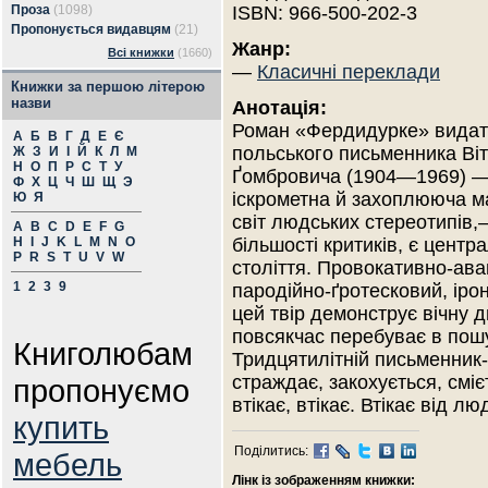
Проза
(1098)
ISBN: 966-500-202-3
Пропонується видавцям
(21)
Жанр:
Всі книжки
(1660)
—
Класичні переклади
Книжки за першою літерою
назви
Анотація:
Роман «Фердидурке» видат
А
Б
В
Г
Д
Е
Є
польського письменника Ві
Ж
З
И
І
Й
К
Л
М
Н
О
П
Р
С
Т
У
Ґомбровича (1904—1969) 
Ф
Х
Ц
Ч
Ш
Щ
Э
іскрометна й захоплююча м
Ю
Я
світ людських стереотипів,
A
B
C
D
E
F
G
H
I
J
K
L
M
N
O
більшості критиків, є цент
P
R
S
T
U
V
W
століття. Провокативно-ава
1
2
3
9
пародійно-ґротесковий, ірон
цей твір демонструє вічну 
повсякчас перебуває в пош
Книголюбам
Тридцятилітній письменник
страждає, закохується, сміє
пропонуємо
втікає, втікає. Втікає від лю
купить
Поділитись:
мебель
Лінк із зображенням книжки: