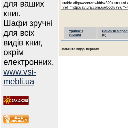
для ваших
книг.
Шафи зручні
для всіх
Уривок з
Рецензії в прес
книжки
(0)
видів книг,
Залиште відгук першим ...
окрім
електронних.
www.vsi-
mebli.ua