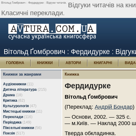
Вітольд Ґомбрович : Фердидурке : Відгуки читачів.
Відгуки читачів на к
Класичні переклади.
Вітольд Ґомбрович : Фердидурке : Відгук
ГОЛОВНА
КНИЖКИ
АВТОРИ
КНИГАРНІ
ВИДА
Книжки за жанрами
Книжка
Фердидурке
Аудіокнижки
(11)
Дитяча література
(215)
Драма
(18)
Вітольд Ґомбрович
Критика
(62)
Культурологія
(47)
(Переклад:
Андрій Бондар
)
Мистецькі книжки
(11)
— Основи, 2002. — 325 с.
Переклади
(116)
Періодика
(149)
— м.Київ. — Наклад 2000 ш
Піксельні книжки
(56)
Тверда обкладинка.
Поезія
(517)