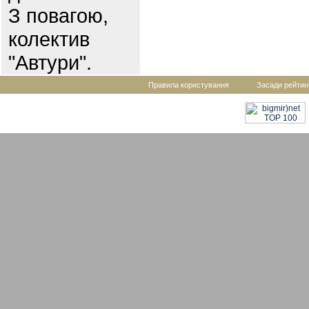
З повагою,
колектив
"Автури".
Правила користування
Засади рейтин