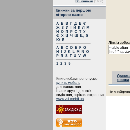
Всі книжки
(1660)
Книжки за першою
літерою назви
А
Б
В
Г
Д
Е
Є
Ж
З
И
І
Й
К
Л
М
Н
О
П
Р
С
Т
У
Ф
Х
Ц
Ч
Ш
Щ
Э
Ю
Я
Лінк із зоб
A
B
C
D
E
F
G
H
I
J
K
L
M
N
O
P
R
S
T
U
V
W
1
2
3
9
Уривок 
Книголюбам пропонуємо
книжки
купить мебель
для ваших книг.
Шафи зручні для всіх
Не знайдено 
видів книг, окрім електронних.
www.vsi-mebli.ua