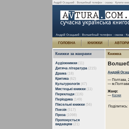
Андрій Осацький : Волшебный телефон : сказка : Купити кни
Андрій Осацький : Волшебный телефон : сказка : Ку
ГОЛОВНА
КНИЖКИ
АВТОР
Книжки за жанрами
Книжка
Волшеб
Аудіокнижки
(11)
Дитяча література
(215)
Андрій Оса
Драма
(18)
Критика
(62)
— Полтава, 2
Культурологія
(47)
— м.Полтава
Мистецькі книжки
(11)
Жанр:
Переклади
(116)
—
Казки
Періодика
(149)
Піксельні книжки
(56)
Поділитись:
Поезія
(517)
Проза
(1098)
Пропонується
видавцям
(21)