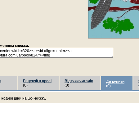
раженням книжки:
з
Рецензії в пресі
Відгуки читачів
Де купити
(0)
(0)
(0)
жодної ціни на цю книжку.