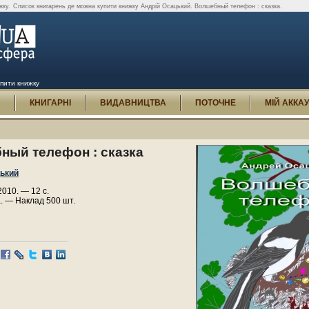
жку.
Список книгарень де можна купити книжку Андрій Осацький. Волшебный телефон : сказка.
пити книжку
И
КНИГАРНІ
ВИДАВНИЦТВА
ПОТОЧНЕ
МІЙ АККА
ный телефон : сказка
цький
010. — 12 с.
. — Наклад 500 шт.