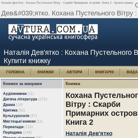
Наталія Дев'ятко : Кохана Пустельного Вітру : Скарби Примарних островів. Книга 2 : Купити книжку.
Дев&#039;ятко. Кохана Пустельного Вітру :
Наталія Дев'ятко : Кохана Пустельного В
Купити книжку
ГОЛОВНА
КНИЖКИ
АВТОРИ
КНИГАРНІ
ВИДА
Книжки за жанрами
Книжка
Кохана Пустельно
Аудіокнижки
(11)
Дитяча література
(215)
Вітру : Скарби
Драма
(18)
Критика
(62)
Примарних острові
Культурологія
(47)
Книга 2
Мистецькі книжки
(11)
Переклади
(116)
Періодика
(149)
Наталія Дев'ятко