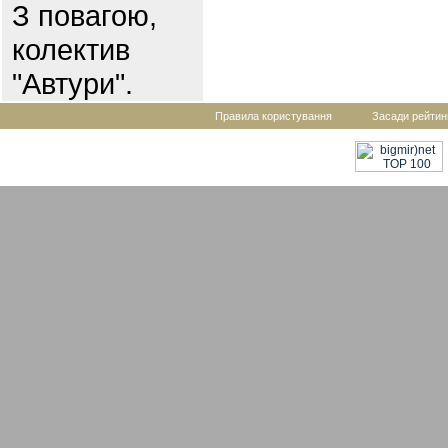
З повагою,
колектив
"Автури".
Правила користування
Засади рейтин