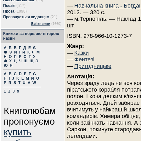
Піксельні книжки
(56)
—
Навчальна книга - Богда
Поезія
(517)
Проза
(1098)
2012. — 320 с.
Пропонується видавцям
(21)
— м.Тернопіль. — Наклад 
Всі книжки
(1660)
шт.
Книжки за першою літерою
ISBN: 978-966-10-1273-7
назви
Жанр:
А
Б
В
Г
Д
Е
Є
—
Казки
Ж
З
И
І
Й
К
Л
М
Н
О
П
Р
С
Т
У
—
Фентезі
Ф
Х
Ц
Ч
Ш
Щ
Э
—
Пригодницьке
Ю
Я
A
B
C
D
E
F
G
Анотація:
H
I
J
K
L
M
N
O
Через зраду ледь не вся к
P
R
S
T
U
V
W
піратського корабля потрап
1
2
3
9
полон. І хоча деяким в'язня
розходяться. Дітей забирає 
Книголюбам
вчитимуть у найкращій школі
командирів. Химера обіцяє,
пропонуємо
коли закінчать навчання. А 
Саркон, покинуте стародавн
купить
легендами.