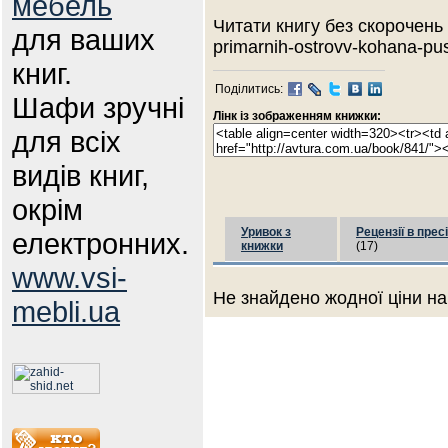
мебель
Читати книгу без скорочень -
для ваших
primarnih-ostrovv-kohana-pu
книг.
Поділитись:
Шафи зручні
Лінк із зображенням книжки:
для всіх
видів книг,
окрім
Уривок з
Рецензії в пресі
електронних.
книжки
(17)
www.vsi-
Не знайдено жодної ціни на
mebli.ua