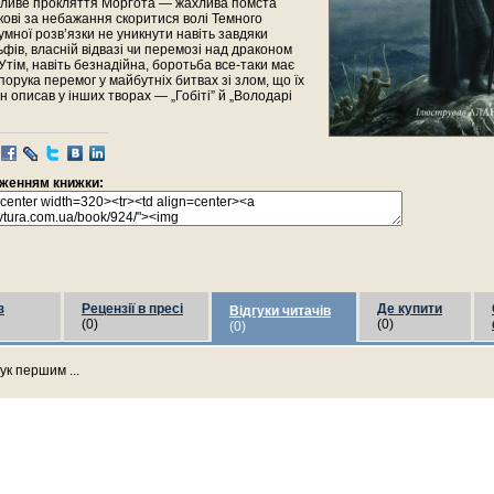
ітливе прокляття Морґота — жахлива помста
кові за небажання скоритися волі Темного
мної розв’язки не уникнути навіть завдяки
ьфів, власній відвазі чи перемозі над драконом
Утім, навіть безнадійна, боротьба все-таки має
порука перемог у майбутніх битвах зі злом, що їх
кін описав у інших творах — „Гобіті” й „Володарі
раженням книжки:
з
Рецензії в пресі
Де купити
Відгуки читачів
(0)
(0)
(0)
ук першим ...