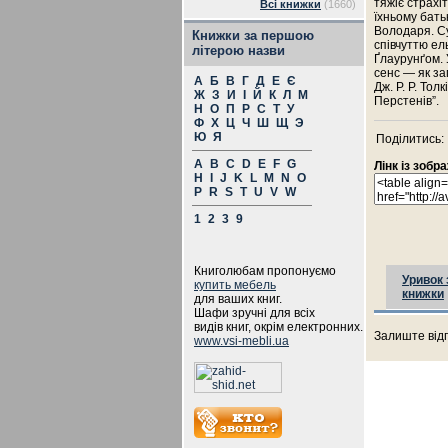
тяжіє страх
Всі книжки
(1660)
їхньому бать
Володаря. Су
Книжки за першою
співчуттю ел
літерою назви
Ґлаурунґом. 
сенс — як за
А
Б
В
Г
Д
Е
Є
Дж. Р. Р. Тол
Ж
З
И
І
Й
К
Л
М
Перстенів”.
Н
О
П
Р
С
Т
У
Ф
Х
Ц
Ч
Ш
Щ
Э
Ю
Я
Поділитись:
A
B
C
D
E
F
G
Лінк із зоб
H
I
J
K
L
M
N
O
P
R
S
T
U
V
W
1
2
3
9
Книголюбам пропонуємо
Уривок 
купить мебель
книжки
для ваших книг.
Шафи зручні для всіх
видів книг, окрім електронних.
Залиште відг
www.vsi-mebli.ua