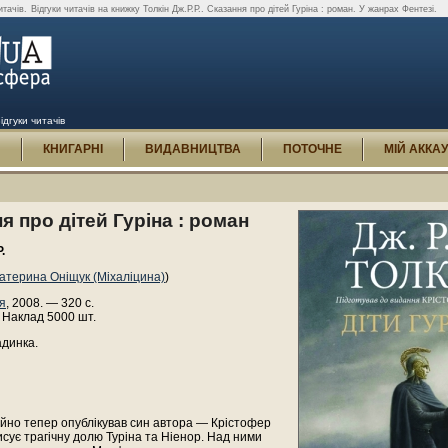
итачів.
Відгуки читачів на книжку Толкін Дж.Р.Р.. Сказання про дітей Гуріна : роман. У жанрах Фентезі.
ідгуки читачів
И
КНИГАРНІ
ВИДАВНИЦТВА
ПОТОЧНЕ
МІЙ АККА
я про дітей Гуріна : роман
.
атерина Оніщук (Міхаліцина)
)
я
, 2008. — 320 с.
 Наклад 5000 шт.
адинка.
ойно тепер опублікував син автора — Крістофер
исує трагічну долю Туріна та Ніенор. Над ними