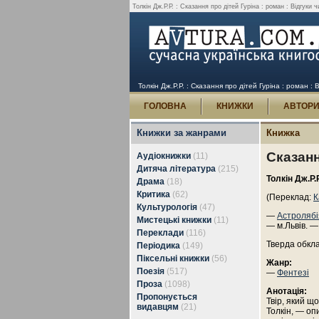
Толкін Дж.Р.Р. : Сказання про дітей Гуріна : роман : Відгуки ч
Толкін Дж.Р.Р. : Сказання про дітей Гуріна : роман : В
ГОЛОВНА
КНИЖКИ
АВТОР
Книжки за жанрами
Книжка
Сказанн
Аудіокнижки
(11)
Дитяча література
(215)
Толкін Дж.Р.Р
Драма
(18)
Критика
(62)
(Переклад:
К
Культурологія
(47)
—
Астролябі
Мистецькі книжки
(11)
— м.Львів. —
Переклади
(116)
Тверда обкл
Періодика
(149)
Піксельні книжки
(56)
Жанр:
Поезія
(517)
—
Фентезі
Проза
(1098)
Анотація:
Пропонується
Твір, який щ
видавцям
(21)
Толкін, — оп