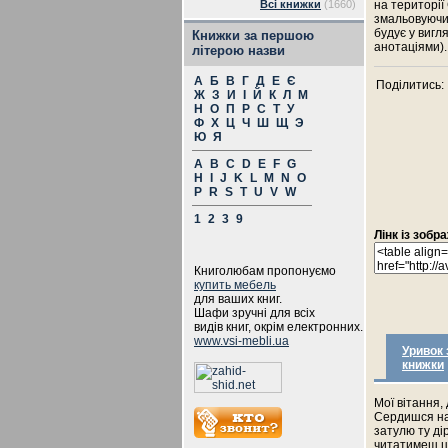
Всі книжки
(1660)
на території
змальовуючи 
будує у вигл
Книжки за першою
анотаціями).
літерою назви
А
Б
В
Г
Д
Е
Є
Поділитись:
Ж
З
И
І
Й
К
Л
М
Н
О
П
Р
С
Т
У
Ф
Х
Ц
Ч
Ш
Щ
Э
Ю
Я
A
B
C
D
E
F
G
H
I
J
K
L
M
N
O
P
R
S
T
U
V
W
1
2
3
9
Лінк із зоб
Книголюбам пропонуємо
купить мебель
для ваших книг.
Шафи зручні для всіх
видів книг, окрім електронних.
www.vsi-mebli.ua
Уривок 
книжки
Мої вітання,
Сердишся на 
затулю ту ді
читатимеш ці