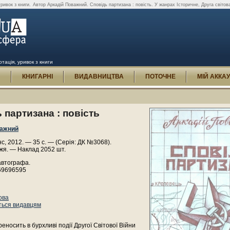
ривок з книги.
Автор Аркадій Поважний. Сповідь партизана : повість. У жанрах Історичне, Друга світова
отація, уривок з книги
И
КНИГАРНІ
ВИДАВНИЦТВА
ПОТОЧНЕ
МІЙ АККА
 партизана : повість
важний
, 2012. — 35 с. — (Серія: ДК №3068).
жя. — Наклад 2052 шт.
автографа.
69696595
ова
ться видавцям
реносить в бурхливі події Другої Світової Війни