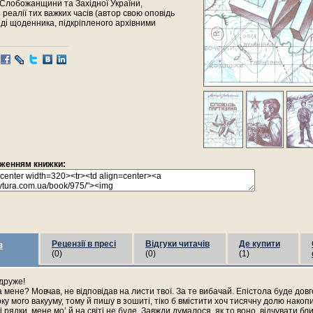
 Слобожанщини та Західної України,
реалії тих важких часів (автор свою оповідь
яді щоденника, підкріпленого архівними
раженням книжки:
Рецензії в пресі
Відгуки читачів
Де купити
з
(0)
(0)
(1)
 друже!
мене? Мовчав, не відповідав на листи твої. За те вибачай. Епістола буде довг
рку мого вакууму, тому й пишу в зошиті, тіко б вмістити хоч тисячну долю накоп
 рядки, мене мо’ й на світі не буде. Завжди думалося, як то воно, відчувати бл