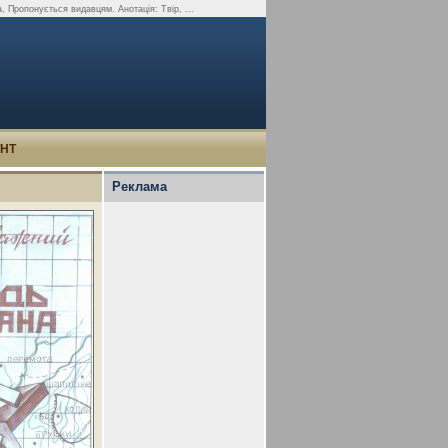
, Пропонується видавцям. Анотація: Твір, ...
УНТ
Реклама