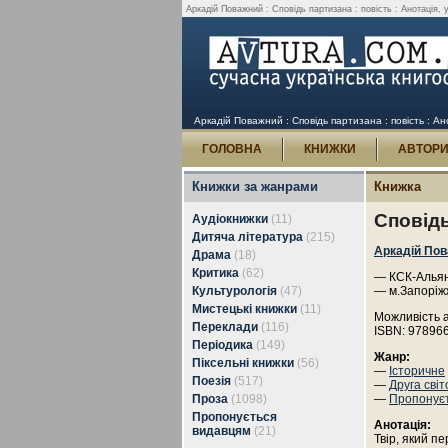
Аркадій Поважний : Сповідь партизана : повість : Анотація, у
Аркадій Поважний : Сповідь партизана : повість : Ан
ГОЛОВНА
КНИЖКИ
АВТОР
Книжки за жанрами
Книжка
Сповідь
Аудіокнижки
(11)
Дитяча література
(215)
Аркадій По
Драма
(18)
Критика
(62)
— КСК-Альянс
Культурологія
(47)
— м.Запоріж
Мистецькі книжки
(11)
Можливість 
Переклади
(116)
ISBN: 97896
Періодика
(149)
Жанр:
Піксельні книжки
(56)
—
Історичне
Поезія
(517)
—
Друга світ
Проза
(1098)
—
Пропонує
Пропонується
Анотація:
видавцям
(21)
Твір, який пе