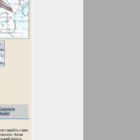
Скачати
файл
ою і мабіть-таки
иченого. Коли
изький кінець