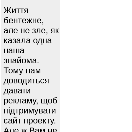
Життя
бентежне,
але не зле, як
казала одна
наша
знайома.
Тому нам
доводиться
давати
рекламу, щоб
підтримувати
сайт проекту.
Але ж Вам не