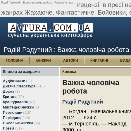
Радій Радутний : Важка чоловіча робота : Рецензії в пресі.
Рецензії в пресі 
жанрах Жахаюче, Фантастичне, Бойовики, е
Радій Радутний : Важка чоловіча робота :
ГОЛОВНА
КНИЖКИ
АВТОРИ
КНИГАРНІ
ВИДА
Книжки за жанрами
Книжка
Важка чоловіча
Аудіокнижки
(11)
Дитяча література
(215)
робота
Драма
(18)
Критика
(62)
Радій Радутний
Культурологія
(47)
Мистецькі книжки
(11)
— Богдан - Навчальна книга
Переклади
(116)
2012. — 624 с.
Періодика
(149)
— м.Тернопіль. — Наклад
Піксельні книжки
(56)
Поезія
(517)
3000 шт.