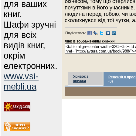
бізнесом, тому що стерлися
для ваших
почуттями в його учасників
книг.
людина перед тобою, чи вж
сколихнувся від тої чутки,
Шафи зручні
для всіх
Поділитись:
Лінк із зображенням книжки:
видів книг,
окрім
електронних.
www.vsi-
Уривок з
Рецензії в прес
книжки
(0)
mebli.ua