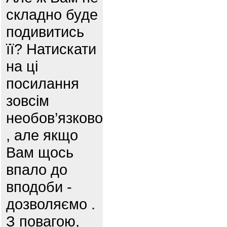
складно буде
подивитись
її? Натискати
на ці
посилання
зовсім
необов’язково
, але якщо
Вам щось
впало до
вподоби -
дозволяємо .
З повагою,