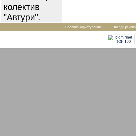
колектив
"Автури".
Правила користування
Засади рейтин