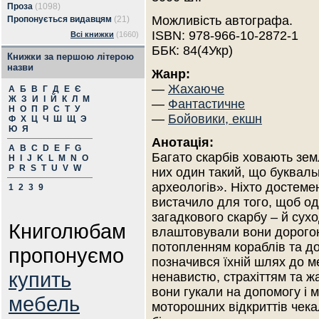
Проза
(1098)
Можливість автографа.
Пропонується видавцям
(21)
ISBN: 978-966-10-2872-1
Всі книжки
(1660)
ББК: 84(4Укр)
Книжки за першою літерою
назви
Жанр:
—
Жахаюче
А
Б
В
Г
Д
Е
Є
Ж
З
И
І
Й
К
Л
М
—
Фантастичне
Н
О
П
Р
С
Т
У
—
Бойовики, екшн
Ф
Х
Ц
Ч
Ш
Щ
Э
Ю
Я
Анотація:
A
B
C
D
E
F
G
Багато скарбів ховають зем
H
I
J
K
L
M
N
O
P
R
S
T
U
V
W
них один такий, що букваль
археологів». Ніхто достемен
1
2
3
9
вистачило для того, щоб од
загадкового скарбу – й сухо
Книголюбам
влаштовували вони дорогою,
потопленням кораблів та д
пропонуємо
позначився їхній шлях до м
купить
ненавистю, страхіттям та ж
вони гукали на допомогу і 
мебель
моторошних відкриттів чека