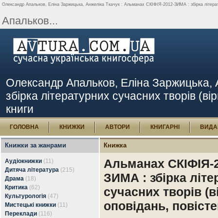
Олександр Апальков, Еліна Заржицька, Анжелiка Ткачук : Альманах СКІФІЯ-2012-ЗИМА : збірка літератур
Апальков...
Олександр Апальков, Еліна Заржицька, 
збірка літературних сучасних творів (вірш
книги
ГОЛОВНА
КНИЖКИ
АВТОРИ
КНИГАРНІ
ВИДА
Книжки за жанрами
Книжка
Альманах СКІФІЯ-2
Аудіокнижки
(11)
Дитяча література
(215)
ЗИМА : збірка літ
Драма
(18)
Критика
(62)
сучасних творів (в
Культурологія
(47)
оповідань, повісте
Мистецькі книжки
(11)
Переклади
(116)