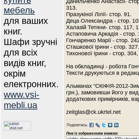
Данильченко Анастасії- стор.
313.
мебель
Празукіної Лілії- стор. 91.
для ваших
Деца Олександра - стор. 102
Халазій Тетяни- стор. 117, 1
книг.
Астаповича Аркадія - стор. 
Шафи зручні
Гончаренко Марії - стор. 242
Сташкової Ірини - стор. 327
для всіх
Тихонової Ірини - стор. 304,
видів книг,
На обкладинці - робота Гон
окрім
Тексти друкуються в редакці
електронних.
Альманах "СКІФІЯ-2012-Зим
www.vsi-
грн.), замовивши його у ви
додаткових примірників, вар
mebli.ua
zeitglas@ck.ukrtel.net
Поділитись:
Лінк із зображенням книжки: