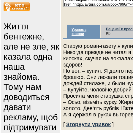
Життя
Рецензії в прес
Уривок з
(8)
бентежне,
книжки
але не зле, як
Старую роман-газету я куп
Никогда прежде не читал я 
казала одна
киосках, скучая на вокзала
наша
здоров!
Но вот, – купил. Я долго п
знайома.
брошюр. Они лежали тощим
дождей стилаже, и были чу
Тому нам
– Купуйте, чоловiче добрий 
доводиться
Просила меня старушка спр
– Осьо, вiзьмiть курку. Жи
давати
золото. Дев’ять рублiв i їж
А я держал в руках выгор
рекламу, щоб
[
Згорнути уривок
]
підтримувати