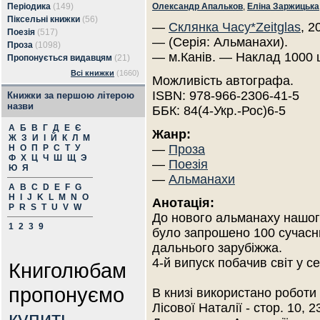
Періодика
(149)
Олександр Апальков
,
Еліна Заржицька
Піксельні книжки
(56)
—
Склянка Часу*Zeitglas
, 2
Поезія
(517)
— (Серія: Альманахи).
Проза
(1098)
— м.Канів. — Наклад 1000 
Пропонується видавцям
(21)
Всі книжки
(1660)
Можливість автографа.
ISBN: 978-966-2306-41-5
Книжки за першою літерою
назви
ББК: 84(4-Укр.-Рос)6-5
А
Б
В
Г
Д
Е
Є
Жанр:
Ж
З
И
І
Й
К
Л
М
—
Проза
Н
О
П
Р
С
Т
У
Ф
Х
Ц
Ч
Ш
Щ
Э
—
Поезія
Ю
Я
—
Альманахи
A
B
C
D
E
F
G
H
I
J
K
L
M
N
O
Анотація:
P
R
S
T
U
V
W
До нового альманаху нашог
1
2
3
9
було запрошено 100 сучасних
дальнього зарубіжжа.
4-й випуск побачив світ у с
Книголюбам
пропонуємо
В книзі використано роботи
Лісової Наталії - стор. 10, 2
купить