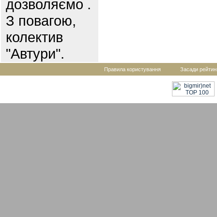
дозволяємо .
З повагою,
колектив
"Автури".
Правила користування
Засади рейтин