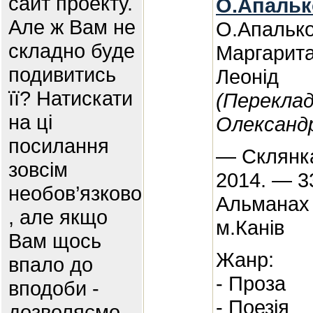
сайт проекту.
О.Апальк
Але ж Вам не
О.Апалько
складно буде
Маргарита
подивитись
Леонід
її? Натискати
(Переклад
на ці
Олександ
посилання
— Склянка
зовсім
2014. — 3
необов’язково
Альманах
, але якщо
м.Канів
Вам щось
Жанр:
впало до
- Проза
вподоби -
- Поезія
дозволяємо .