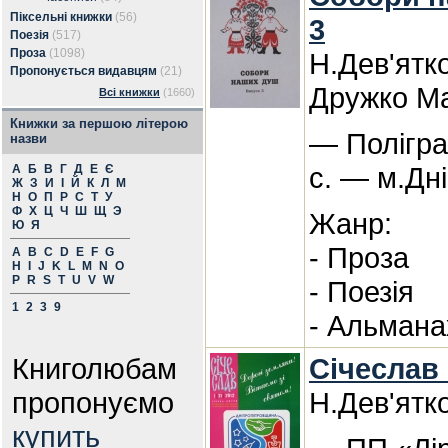
Піксельні книжки
(56)
3
Поезія
(517)
Проза
(1098)
Н.Дев'ятко
Пропонується видавцям
(21)
Дружко Ма
Всі книжки
(1660)
Книжки за першою літерою
— Полігра
назви
с. — м.Дн
А
Б
В
Г
Д
Е
Є
Ж
З
И
І
Й
К
Л
М
Н
О
П
Р
С
Т
У
Ф
Х
Ц
Ч
Ш
Щ
Э
Жанр:
Ю
Я
- Проза
A
B
C
D
E
F
G
H
I
J
K
L
M
N
O
P
R
S
T
U
V
W
- Поезія
1
2
3
9
- Альмана
Книголюбам
Січеслав
пропонуємо
Н.Дев'ятк
купить