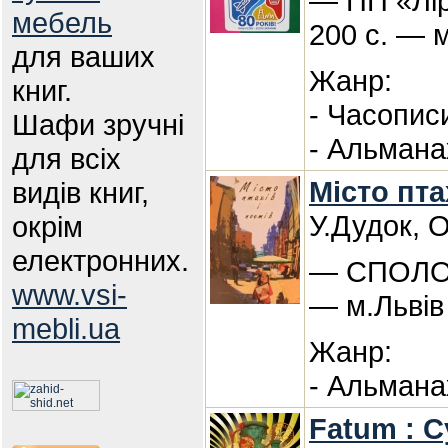
— ПП «Лір
мебель
200 с. — 
для ваших
Жанр:
книг.
- Часопис
Шафи зручні
- Альмана
для всіх
Місто пта
видів книг,
У.Дудок, 
окрім
електронних.
— СПОЛОМ
www.vsi-
— м.Львів
mebli.ua
Жанр:
- Альмана
Fatum : С