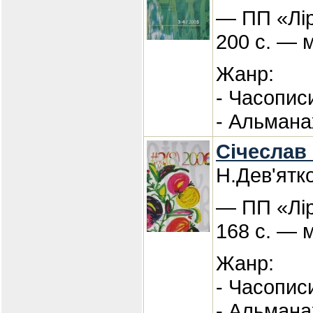
— ПП «Лір
200 с. — 
Жанр:
- Часопис
- Альмана
Січеслав
Н.Дев'ятк
— ПП «Лір
168 с. — 
Жанр:
- Часопис
- Альмана