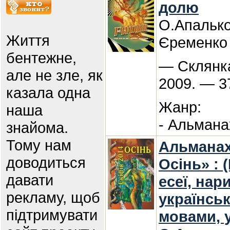
долю
О.Апалько
Життя
Єременко
бентежне,
— Склянка
але не зле, як
2009. — 3
казала одна
Жанр:
наша
- Альмана
знайома.
Тому нам
Альманах
доводиться
Осінь» : 
давати
есеї, нар
рекламу, щоб
українсь
підтримувати
мовами, 