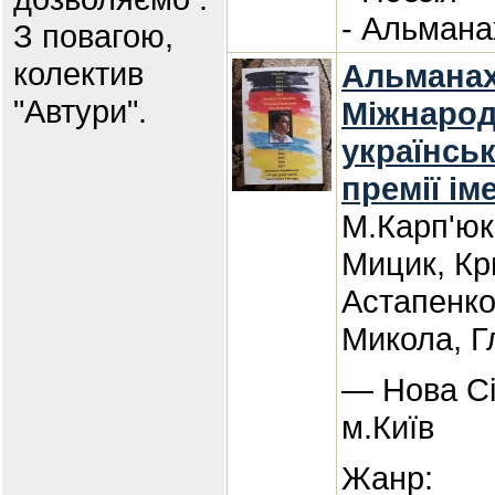
- Альмана
З повагою,
колектив
Альманах
"Автури".
Міжнарод
українськ
премії ім
М.Карп'юк
Мицик, Кр
Астапенко
Микола, Г
— Нова Сі
м.Київ
Жанр: