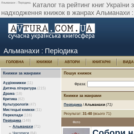
Альманахи : Періодика.
Каталог та рейтинг книг України 
надходження книжок в жанрах Альманахи :
Альманахи : Періодика
ГОЛОВНА
КНИЖКИ
АВТОРИ
КНИГАРНІ
ВИДА
Книжки за жанрами
Пошук книжок
Аудіокнижки
(11)
Фраза:
Дитяча література
(215)
Драма
(18)
Книжки за жанрами
Критика
(62)
Культурологія
(47)
Періодика
/
Альманахи
(71)
Мистецькі книжки
(11)
Результат:
31-40
(всього 71)
Переклади
(116)
Періодика
(149)
Фото
–
Альманахи
(71)
Собори н
–
Часописи
(84)