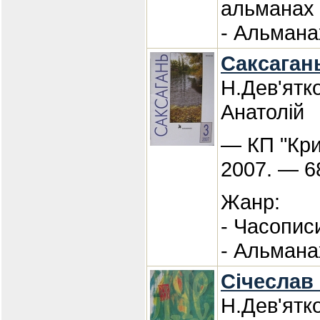
альманах
- Альмана
Саксагань
Н.Дев'ятк
Анатолій
— КП "Кри
2007. — 6
Жанр:
- Часопис
- Альмана
Січеслав 
Н.Дев'ятк