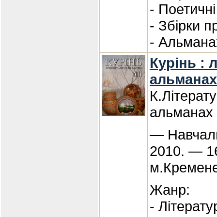
- Поетичні
- Збірки п
- Альмана
Курінь : 
альманах
К.Літерат
альманах
— Навчаль
2010. — 1
м.Кремен
Жанр:
- Літерат