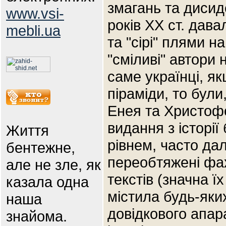
змагань та дисид
www.vsi-
років XX ст. давал
mebli.ua
та "сірі" плями н
"сміливі" автори
саме українці, я
піраміди, то були
Енея та Христоф
видання з історії
Життя
рівнем, часто дал
бентежне,
переобтяжені фа
але не зле, як
текстів (значна ї
казала одна
містила будь-яки
наша
довідкового апара
знайома.