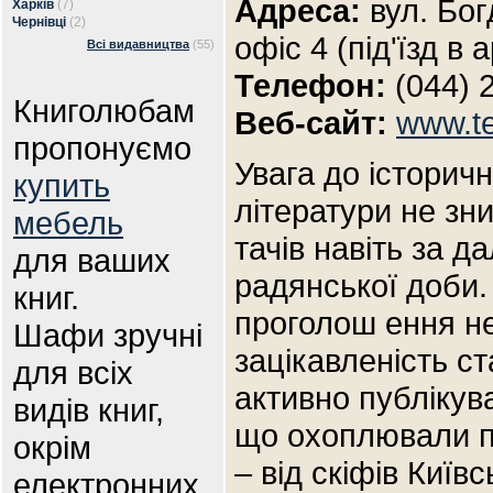
Адреса:
вул. Бог
Харків
(7)
Чернівці
(2)
офіс 4 (під'їзд в а
Всі видавництва
(55)
Телефон:
(044) 
Книголюбам
Веб-сайт:
www.t
пропонуємо
Увага до історич
купить
літератури не зн
мебель
тачів навіть за д
для ваших
радянської доби.
книг.
проголош ення н
Шафи зручні
зацікавленість с
для всіх
активно публікува
видів книг,
що охоплювали пе
окрім
– від скіфів Київ
електронних.