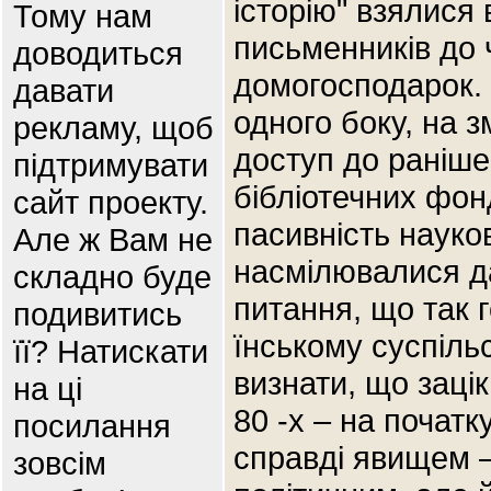
історію" взялися в
Тому нам
письменників до ч
доводиться
домогосподарок. 
давати
одного боку, на з
рекламу, щоб
доступ до раніше
підтримувати
бібліотечних фонд
сайт проекту.
пасивність науковц
Але ж Вам не
насмілювалися да
складно буде
питання, що так 
подивитись
їнському суспільс
її? Натискати
визнати, що зацік
на ці
80 -х – на початк
посилання
справді явищем –
зовсім