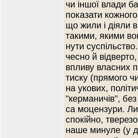
чи іншої влади ба
показати кожного
що жили і діяли в
такими, якими вон
нути суспільство
чесно й відверто
впливу власних п
тиску (прямого ч
на укових, політ
"керманичів", без
са моцензури. Л
спокійно, тверез
наше минуле (у д