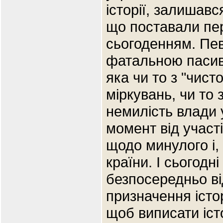
історії, залишавс
що поставали пер
сьогоденням. Пе
фатальною пасивн
яка чи то з "чист
міркувань, чи то 
немилість влади
момент від участі
щодо минулого і,
країни. І сьогодні
безпосередньо в
призначення істор
щоб виписати істо