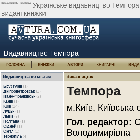
Видавництво Темпора.
Українське видавництво Темпора -
видані книжки
Видавництво Темпора
ГОЛОВНА
КНИЖКИ
АВТОРИ
КНИГАРНІ
ВИДА
Видавництва по містам
Видавництво
Темпора
Брустурів
(1)
Дніпропетровськ
(1)
Івано-Франківськ
(2)
Канів
(1)
м.Київ, Київська 
Київ
(24)
Луцьк
(1)
Львів
(9)
Гол. редактор:
О
Полтава
(1)
Сідней
(1)
Володимирівна
Сіетл
(1)
Тернопіль
(4)