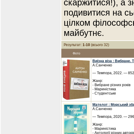
скаржитися!), а з
подивитися на сьо
цілком філософс
майбутнє.
Результат:
1-10
(всього 32)
Фото
Виїзна віза : Вибране. 
А.Санченко
— Темпора, 2022. — 852 
Жанр:
- Вибране різних років
- Мариністика
- Студентське
Мателот : Морський збр
А.Санченко
— Темпора, 2020. — 296 
Жанр:
- Мариністика
- Антології різних авторі