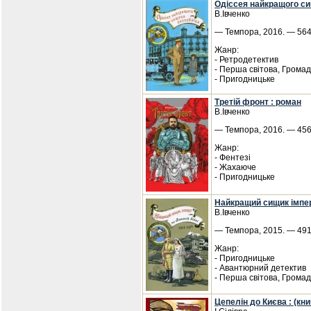
Одіссея найкращого си
В.Івченко
— Темпора, 2016. — 564 
Жанр:
- Ретродетектив
- Перша світова, Грома
- Пригодницьке
Третій фронт : роман
В.Івченко
— Темпора, 2016. — 456 
Жанр:
- Фентезі
- Жахаюче
- Пригодницьке
Найкращий сищик імпері
В.Івченко
— Темпора, 2015. — 491 
Жанр:
- Пригодницьке
- Авантюрний детектив
- Перша світова, Грома
Цепелін до Києва : (кни