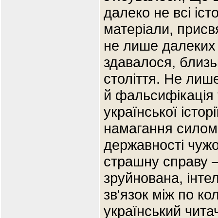
далеко не всі іст
матеріали, присв
не лише далеких Х
здавалося, близь
століття. Не лиш
й фальсифікація
української історі
намагання силомі
державності чужо
страшну справу –
зруйнована, інте
зв'язок між по ко
український чита