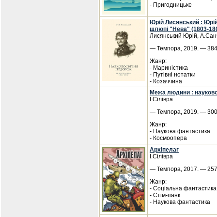
- Пригодницьке
Юрій Лисянський : Юрі
шлюпі "Нева" (1803-18
Лисянський Юрій, А.Сан
— Темпора, 2019. — 384 
Жанр:
- Мариністика
- Путівні нотатки
- Козаччина
Межа людини : науков
І.Сілівра
— Темпора, 2019. — 300 
Жанр:
- Наукова фантастика
- Космоопера
Архіпелаг
І.Сілівра
— Темпора, 2017. — 257 
Жанр:
- Соціальна фантастика
- Стім-панк
- Наукова фантастика