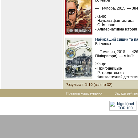
І.Сілівра
— Темпора, 2015. — 384 
Жанр:
- Наукова фантастика
- Стім-панк
- Альтернативна історія
Найкращий сищик та пад
В.Івченко
— Темпора, 2015. — 426
Підіпригори). — м.Київ
Жанр:
- Пригодницьке
- Ретродетектив
- Фантастичний детекти
Результат:
1-10
(всього 32)
Правила користування
Засади рейтин