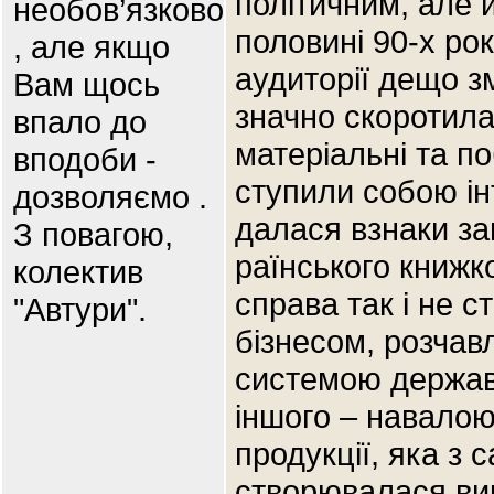
політичним, але й
необов’язково
половині 90-х рок
, але якщо
аудиторії дещо з
Вам щось
значно скоротила
впало до
матеріальні та п
вподоби -
ступили собою інт
дозволяємо .
далася взнаки за
З повагою,
раїнського книжк
колектив
справа так і не с
"Автури".
бізнесом, розчавл
системою держав
іншого – навалою
продукції, яка з 
створювалася ви