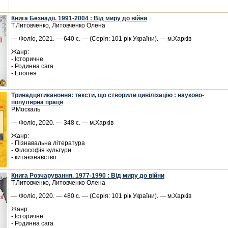
Книга Безнадії. 1991-2004 : Від миру до війни
Т.Литовченко, Литовченко Олена
— Фоліо, 2021. — 640 с. — (Серія: 101 рік України). — м.Харків
Жанр:
- Історичне
- Родинна сага
- Епопея
Тринадцятиканоння: тексти, що створили цивілізацію : науково-
популярна праця
Р.Москаль
— Фоліо, 2020. — 348 с. — м.Харків
Жанр:
- Пізнавальна література
- Філософія культури
- китаєзнавство
Книга Розчарування. 1977-1990 : Від миру до війни
Т.Литовченко, Литовченко Олена
— Фоліо, 2020. — 480 с. — (Серія: 101 рік України). — м.Харків
Жанр:
- Історичне
- Родинна сага