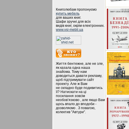
Книголюбам пропонуємо
купить мебель
для ваших книг.
Шафи зручні для всіх
видів книг, окрім електронних.
www.vsi-mebli.ua
Життя бентежне, але не зле,
як казала одна наша
знайома. Тому нам
доводиться давати рекламу,
щоб підтримувати сайт
проекту. Але ж Вам
не складно буде подивитись
її? Натискати на ці
посилання зовсім
необов’язково , але якщо Вам
щось впало до вподоби -
дозволяємо . З повагою,
колектив "Автури".