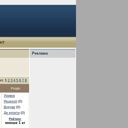
УНТ
Реклама
ка:
1
2
3
4
5
6
7
8
Розділ
Уривок
Рецензії
(0)
Відгуки
(0)
Де купити
(0)
Рейтинг
менше 1 кг