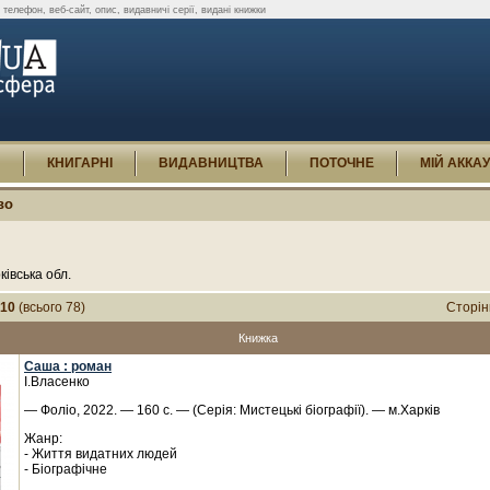
телефон, веб-сайт, опис, видавничі серії, видані книжки
И
КНИГАРНІ
ВИДАВНИЦТВА
ПОТОЧНЕ
МІЙ АККА
во
ківська обл.
-10
(всього 78)
Сторін
Книжка
Саша : роман
І.Власенко
— Фоліо, 2022. — 160 с. — (Серія: Мистецькі біографії). — м.Харків
Жанр:
- Життя видатних людей
- Біографічне