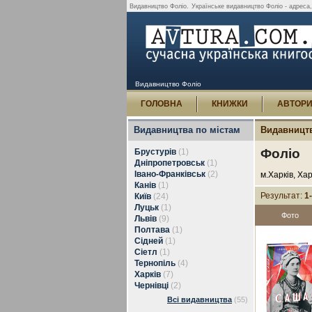
Видавництво Фоліо.
Українське видавництво Фоліо - адреса, 
Видавництво Фоліо
ГОЛОВНА
КНИЖКИ
АВТОР
Видавництва по містам
Видавницт
Фоліо
Брустурів
(1)
Дніпропетровськ
(1)
Івано-Франківськ
(2)
м.Харків, Хар
Канів
(1)
Результат:
1
Київ
(24)
Луцьк
(1)
Фото
Львів
(9)
Полтава
(1)
Сідней
(1)
Сіетл
(1)
Тернопіль
(4)
Харків
(7)
Чернівці
(2)
Всі видавництва
(55)