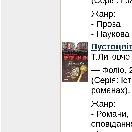
(Серія: Гр
Жанр:
- Проза
- Наукова
Пустоцвіт
Т.Литовче
— Фоліо, 
(Серія: Іс
романах).
Жанр:
- Романи,
оповіданн