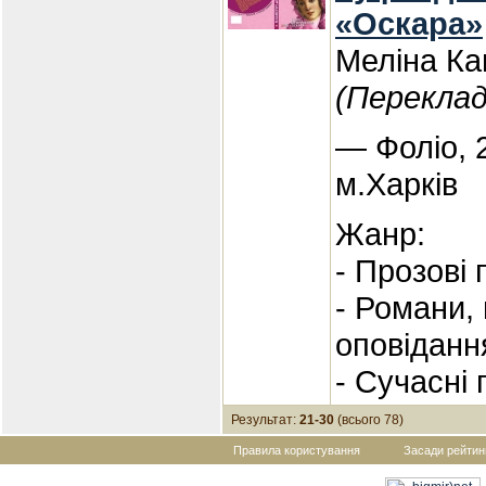
«Оскара»
Меліна К
(Переклад
— Фоліо, 
м.Харків
Жанр:
- Прозові
- Романи,
оповіданн
- Сучасні
Результат:
21-30
(всього 78)
Правила користування
Засади рейтин