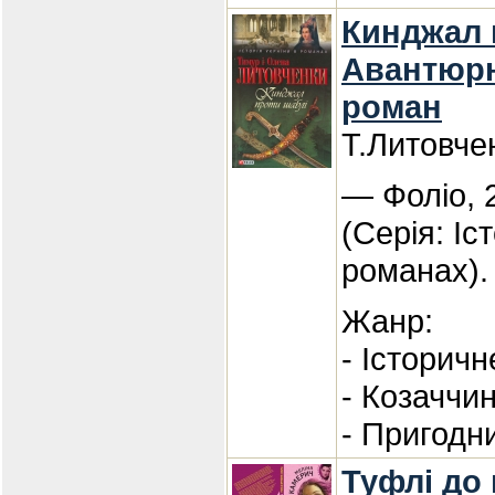
Кинджал 
Авантюрн
роман
Т.Литовче
— Фоліо, 
(Серія: Іс
романах).
Жанр:
- Історичн
- Козаччи
- Пригодн
Туфлі до