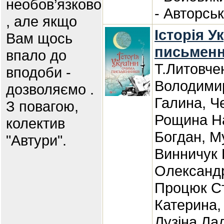
необов’язково
- Авторсь
, але якщо
Історія У
Вам щось
письменн
впало до
Т.Литовче
вподоби -
Володими
дозволяємо .
Галина, Ч
З повагою,
Рощина На
колектив
Богдан, М
"Автури".
Винничук 
Олександр
Процюк Ст
Катерина,
Лузіна Лад