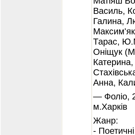
Матіяш Бо
Василь, К
Галина, Л
Максим'як
Тарас, Ю.
Оніщук (М
Катерина,
Стахівськ
Анна, Кал
— Фоліо, 
м.Харків
Жанр:
- Поетичні