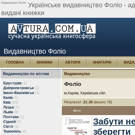
Видавництво Фоліо.
Українське видавництво Фоліо - адр
видані книжки
Видавництво Фоліо
ГОЛОВНА
КНИЖКИ
АВТОРИ
КНИГАРНІ
ВИДА
Видавництва по містам
Видавництво
Фоліо
Брустурів
(1)
Дніпропетровськ
(1)
Івано-Франківськ
(2)
м.Харків, Харківська обл.
Канів
(1)
Результат:
21-30
(всього 78)
Київ
(24)
Луцьк
(1)
Фото
Львів
(9)
Полтава
(1)
Забути н
Сідней
(1)
Сіетл
(1)
зберегти
Тернопіль
(4)