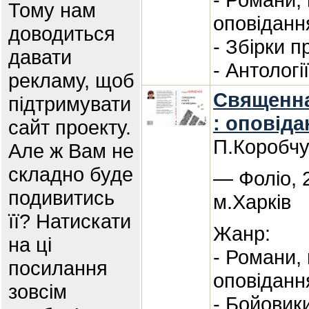
Тому нам
оповіданн
доводиться
- Збірки п
давати
- Антологі
рекламу, щоб
Священна
підтримувати
: оповіда
сайт проекту.
П.Коробчу
Але ж Вам не
складно буде
— Фоліо, 
подивитись
м.Харків
її? Натискати
Жанр:
на ці
- Романи,
посилання
оповіданн
зовсім
- Бойовик