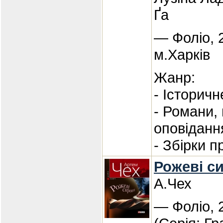
Ґа
— Фоліо, 
м.Харків
Жанр:
- Історичн
- Романи,
оповіданн
- Збірки п
Рожеві с
А.Чех
— Фоліо, 