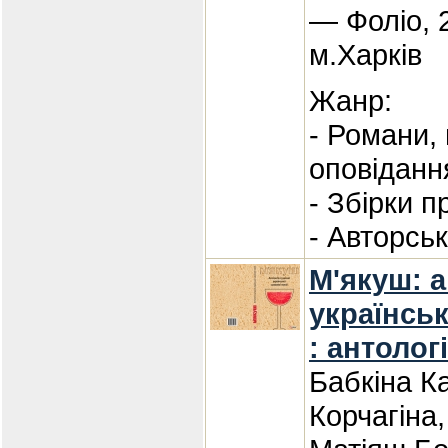
— Фоліо, 
м.Харків
Жанр:
- Романи,
оповіданн
- Збірки п
- Авторсь
М'якуш: а
українськ
: антологі
Бабкіна К
Корчагіна