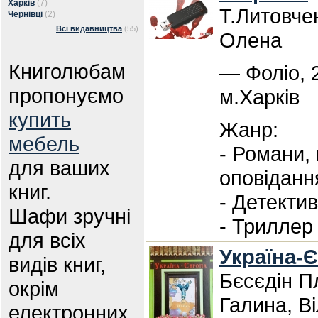
Харків
(7)
Т.Литовче
Чернівці
(2)
Всі видавництва
(55)
Олена
Книголюбам
— Фоліо, 
пропонуємо
м.Харків
купить
Жанр:
мебель
- Романи,
для ваших
оповіданн
книг.
- Детекти
Шафи зручні
- Триллер
для всіх
Україна-
видів книг,
Бєсєдін П
окрім
Галина, В
електронних.