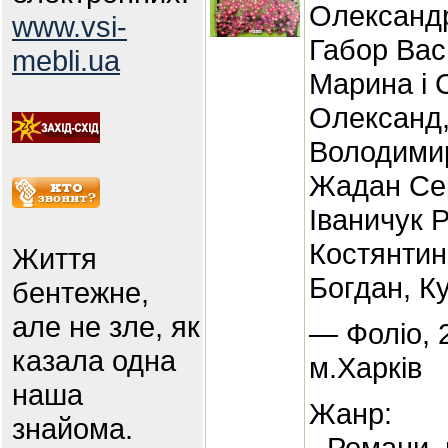
Олександр
www.vsi-
Габор Вас
mebli.ua
Марина і 
Олександ,
Володимир
Жадан Сер
Іваничук 
Костянтин
Життя
Богдан, К
бентежне,
але не зле, як
— Фоліо, 
казала одна
м.Харків
наша
Жанр:
знайома.
- Романи,