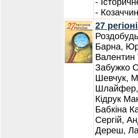
- Історичн
- Козаччи
27 регіон
Роздобудь
Барна, Юр
Валентин 
Забужко О
Шевчук, М
Шлайфер, 
Кідрук Ма
Бабкіна К
Сергій, А
Дереш, Ла