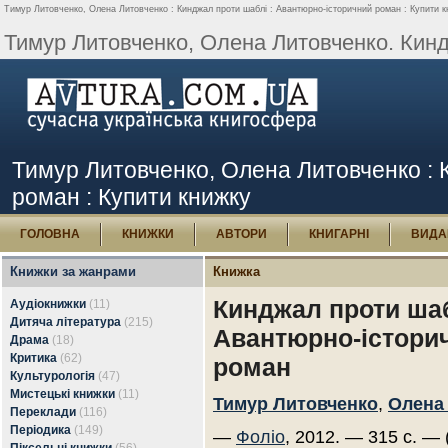
Тимур Литовченко, Олена Литовченко : Кинджал проти шаблі : Авантюрно-історичний роман : Купити к
Тимур Литовченко, Олена Литовченко. Киндж
Тимур Литовченко, Олена Литовченко : 
роман : Купити книжку
ГОЛОВНА
КНИЖКИ
АВТОРИ
КНИГАРНІ
ВИДА
Книжки за жанрами
Книжка
Кинджал проти шаб
Аудіокнижки
(11)
Дитяча література
(215)
Авантюрно-істори
Драма
(18)
Критика
(62)
роман
Культурологія
(47)
Мистецькі книжки
(11)
Тимур Литовченко
,
Олена
Переклади
(116)
Періодика
(149)
—
Фоліо
, 2012. — 315 с. — 