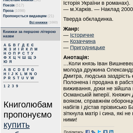
Піксельні книжки
(56)
Історія України в романах).
Поезія
(517)
— м.Харків. — Наклад 2000
Проза
(1098)
Пропонується видавцям
(21)
Тверда обкладинка.
Всі книжки
(1660)
Жанр:
Книжки за першою літерою
—
Історичне
назви
—
Козаччина
А
Б
В
Г
Д
Е
Є
—
Пригодницьке
Ж
З
И
І
Й
К
Л
М
Н
О
П
Р
С
Т
У
Анотація:
Ф
Х
Ц
Ч
Ш
Щ
Э
Ю
Я
…Коли князь Іван Вишневец
молода дружина Олександр
A
B
C
D
E
F
G
H
I
J
K
L
M
N
O
Дмитра, людська заздрість 
P
R
S
T
U
V
W
Полонена і продана в рабс
1
2
3
9
виживання, доки не зійшла
Османській імперії. Княжи
вояком, справжнім оборонце
Книголюбам
набігів і дістав прізвисько
пропонуємо
зіткнула матір і сина, які н
ними!
купить
Поділитись: