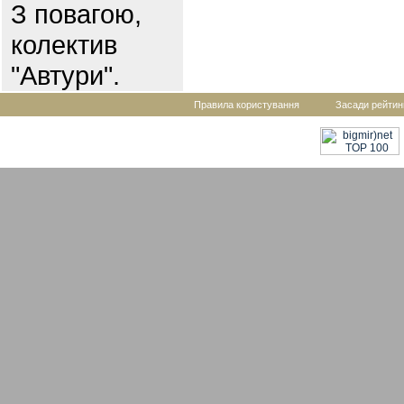
З повагою,
колектив
"Автури".
Правила користування
Засади рейтин