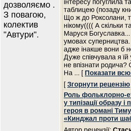
інтересу погуглила т
дозволяємо .
таблицею (позаду книги
З повагою,
Що ж до Роксолани, т
колектив
нікому(((( А скільки 
"Автури".
Маруся Богуславка...
умовах суперництва. 
адже інакше вони б н
Дуже співчувала я їй 
не впізнати родича? О
На
... [
Показати всю
[
Згорнути рецензію
Роль фольклорно-е
у типізації образу і
героя в романі Тим
«Кинджал проти ша
Автор рецензії:
Стас