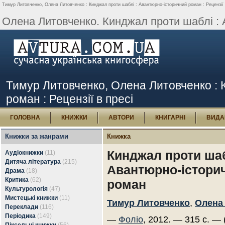
Тимур Литовченко, Олена Литовченко : Кинджал проти шаблі : Авантюрно-історичний роман : Рецензії 
Олена Литовченко. Кинджал проти шаблі : А
Тимур Литовченко, Олена Литовченко : 
роман : Рецензії в пресі
ГОЛОВНА
КНИЖКИ
АВТОРИ
КНИГАРНІ
ВИДА
Книжки за жанрами
Книжка
Кинджал проти шаб
Аудіокнижки
(11)
Дитяча література
(215)
Авантюрно-істори
Драма
(18)
Критика
(62)
роман
Культурологія
(47)
Мистецькі книжки
(11)
Тимур Литовченко
,
Олена
Переклади
(116)
Періодика
(149)
—
Фоліо
, 2012. — 315 с. — 