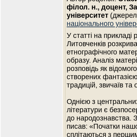
філол. н., доцент, 
університет
(джерел
національного універ
У статті на прикладі
Литовченків розкрив
етнографічного мате
образу. Аналіз матер
розповідь як відомого
створених фантазією 
традицій, звичаїв та 
Однією з центральни
літератури є безпос
до народознавства. 
писав: «Початки нашо
сплітаються з перш