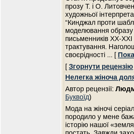
прозу Т. і О. Литовче
художньої інтерпрета
“Кинджал проти шаблі
моделювання образу 
письменників ХХ-ХХІ с
трактування. Наголош
своєрідності
... [
Пока
[
Згорнути рецензію
Нелегка жіноча доля
Автор рецензії:
Людм
Буквоїд
)
Мода на жіночі серіа
породило у мене баж
історію нашої «земля
постать. Завжди зах