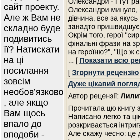
Олександри - і тут ра
сайт проекту.
Олександри минуло, і
Але ж Вам не
дівчина, все за якусь 
занадто пришвидшуєть
складно буде
Окрім того, герої "сир
подивитись
фінальні фрази на зр
її? Натискати
на героїню?", "Що ж 
на ці
... [
Показати всю ре
посилання
[
Згорнути рецензію
зовсім
Дуже цікавий погля
необов’язково
Автор рецензії:
Лили
, але якщо
Прочитала цю книгу з
Вам щось
Написано легко та ці
впало до
розкривається інтрига
вподоби -
Але скажу чесно: це 