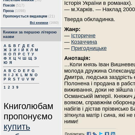
Піксельні книжки
(56)
Історія України в романах).
Поезія
(517)
— м.Харків. — Наклад 2000
Проза
(1098)
Пропонується видавцям
(21)
Тверда обкладинка.
Всі книжки
(1660)
Жанр:
Книжки за першою літерою
—
Історичне
назви
—
Козаччина
А
Б
В
Г
Д
Е
Є
—
Пригодницьке
Ж
З
И
І
Й
К
Л
М
Н
О
П
Р
С
Т
У
Анотація:
Ф
Х
Ц
Ч
Ш
Щ
Э
Ю
Я
…Коли князь Іван Вишневец
молода дружина Олександр
A
B
C
D
E
F
G
H
I
J
K
L
M
N
O
Дмитра, людська заздрість 
P
R
S
T
U
V
W
Полонена і продана в рабс
1
2
3
9
виживання, доки не зійшла
Османській імперії. Княжи
вояком, справжнім оборонце
Книголюбам
набігів і дістав прізвисько
пропонуємо
зіткнула матір і сина, які н
ними!
купить
Поділитись: