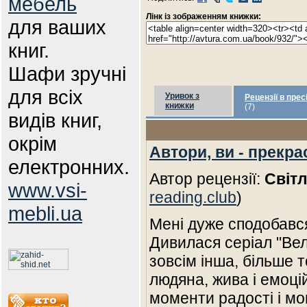
мебель
Лінк із зображенням книжки:
для ваших
книг.
Шафи зручні
для всіх
Уривок з
Рецензії в прес
книжки
(7)
видів книг,
окрім
Автори, ви - прекра
електронних.
Автор рецензії:
Світ
www.vsi-
reading.club
)
mebli.ua
Мені дуже сподобався
Дивилася серіал "Вел
зовсім інша, більше т
людяна, жива і емоці
моменти радості і м