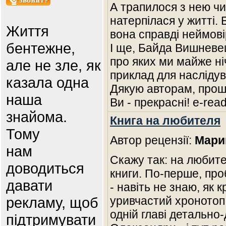
А трапилося з нею чи
натерпілася у житті. 
Життя
вона справді неймові
бентежне,
І ще, Байда Вишневец
про яких ми майже ні
але не зле, як
приклад для наслідув
казала одна
Дякую авторам, прошу
наша
Ви - прекрасні! e-read
знайома.
Книга на любителя
Тому
Автор рецензії:
Мари
нам
Скажу так: на любит
доводиться
книги. По-перше, про
давати
- навіть не знаю, як
рекламу, щоб
уривчастий хронотоп
одній главі детально
підтримувати