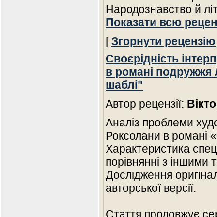
Народознавство й лі
Показати всю рецен
[
Згорнути рецензію
Своєрідність інтерп
в романі подружжя 
шаблі"
Автор рецензії:
Вікто
Аналіз проблеми худо
Роксолани в романі 
Характеристика спец
порівнянні з іншими 
Дослідження оригінал
авторської версії.
Стаття продовжує сер