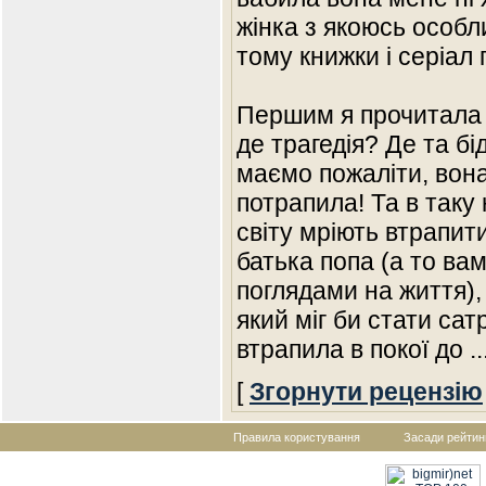
жінка з якоюсь особ
тому книжки і серіал 
Першим я прочитала 
де трагедія? Де та б
маємо пожаліти, вона
потрапила! Та в таку
світу мріють втрапити
батька попа (а то ва
поглядами на життя), 
який міг би стати са
втрапила в покої до
..
[
Згорнути рецензію
Правила користування
Засади рейтин