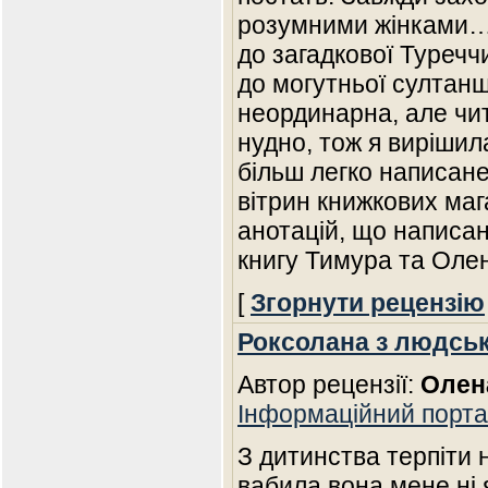
розумними жінками… 
до загадкової Туречч
до могутньої султанші
неординарна, але чи
нудно, тож я вирішил
більш легко написане.
вітрин книжкових маг
анотацій, що написан
книгу Тимура та Оле
[
Згорнути рецензію
Роксолана з людсь
Автор рецензії:
Олен
Інформаційний порта
З дитинства терпіти 
вабила вона мене ні 