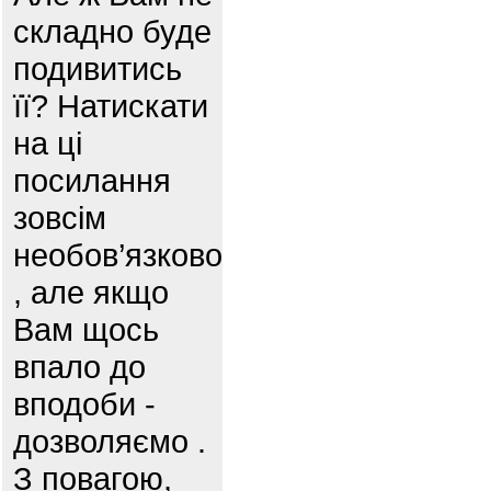
складно буде
подивитись
її? Натискати
на ці
посилання
зовсім
необов’язково
, але якщо
Вам щось
впало до
вподоби -
дозволяємо .
З повагою,