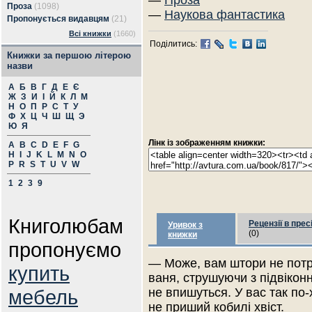
—
Проза
Проза
(1098)
—
Наукова фантастика
Пропонується видавцям
(21)
Всі книжки
(1660)
Поділитись:
Книжки за першою літерою
назви
А
Б
В
Г
Д
Е
Є
Ж
З
И
І
Й
К
Л
М
Н
О
П
Р
С
Т
У
Ф
Х
Ц
Ч
Ш
Щ
Э
Ю
Я
Лінк із зображенням книжки:
A
B
C
D
E
F
G
H
I
J
K
L
M
N
O
P
R
S
T
U
V
W
1
2
3
9
Книголюбам
Рецензії в прес
Уривок з
(0)
книжки
пропонуємо
— Може, вам штори не потр
купить
ваня, струшуючи з підвікон
мебель
не впишуться. У вас так по-
не приший кобилі хвіст.