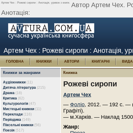
Артем Чех : Рожеві сиропи : Анотація, уривок з книги.
Автор Артем Чех. Р
Анотація:
Артем Чех : Рожеві сиропи : Анотація, ур
ГОЛОВНА
КНИЖКИ
АВТОРИ
КНИГАРНІ
ВИДА
Книжки за жанрами
Книжка
Рожеві сиропи
Аудіокнижки
(11)
Дитяча література
(215)
Драма
(18)
Артем Чех
Критика
(62)
Культурологія
(47)
—
Фоліо
, 2012. — 192 с. — 
Мистецькі книжки
(11)
Графіті).
Переклади
(116)
— м.Харків. — Наклад 1500
Періодика
(149)
Піксельні книжки
(56)
Жанр:
Поезія
(517)