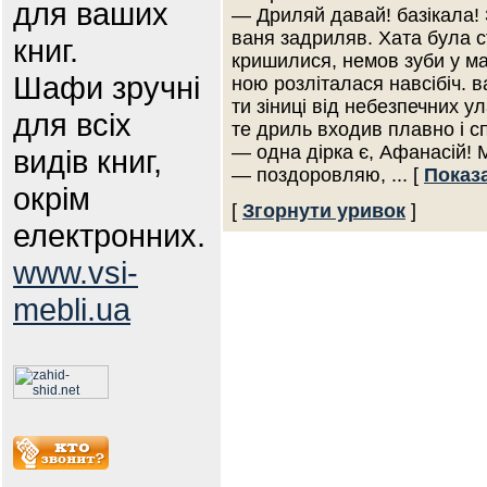
для ваших
— Дриляй давай! базікала! 
ваня задриляв. Хата була ст
книг.
кришилися, немов зуби у ма
Шафи зручні
ною розліталася навсібіч. 
ти зіниці від небезпечних у
для всіх
те дриль входив плавно і с
— одна дірка є, Афанасій!
видів книг,
— поздоровляю,
... [
Показ
окрім
[
Згорнути уривок
]
електронних.
www.vsi-
mebli.ua