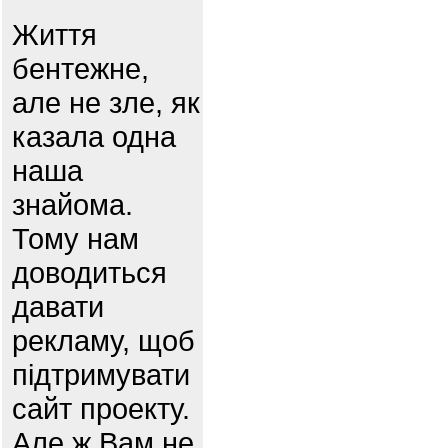
Життя
бентежне,
але не зле, як
казала одна
наша
знайома.
Тому нам
доводиться
давати
рекламу, щоб
підтримувати
сайт проекту.
Але ж Вам не