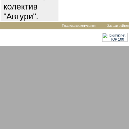
колектив
"Автури".
Правила користування
Засади рейтин