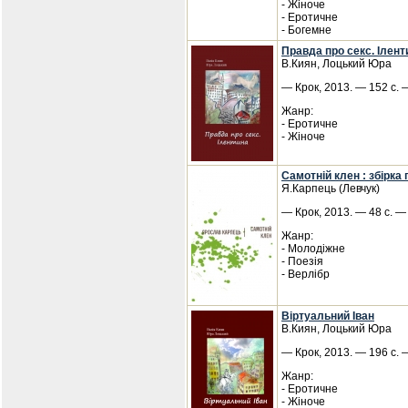
- Жіноче
- Еротичне
- Богемне
Правда про секс. Ілент
В.Киян, Лоцький Юра
— Крок, 2013. — 152 с. 
Жанр:
- Еротичне
- Жіноче
Самотній клен : збірка 
Я.Карпець (Левчук)
— Крок, 2013. — 48 с. —
Жанр:
- Молодіжне
- Поезія
- Верлібр
Віртуальний Іван
В.Киян, Лоцький Юра
— Крок, 2013. — 196 с. 
Жанр:
- Еротичне
- Жіноче