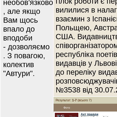
гілок роботи є п
необов’язково
вилилися в нала
, але якщо
взаємин з Іспані
Вам щось
Польщею, Австра
впало до
США. Видавництв
вподоби
співорганізатор
- дозволяємо
республіка поеті
. З повагою,
видавців у Львов
колектив
до переліку видавц
"Автури".
розповсюджувачів
№3538 вiд 30.07.
Результат:
1-7
(всього 7)
Фото
Акт правди