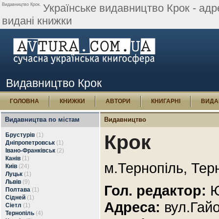
Видавництво Крок.
Українське видавництво Крок - адре
видані книжки
Видавництво Крок
ГОЛОВНА
КНИЖКИ
АВТОРИ
КНИГАРНІ
ВИДА
Видавництва по містам
Видавництво
Крок
Брустурів
(1)
Дніпропетровськ
(1)
Івано-Франківськ
(2)
Канів
(1)
м.Тернопіль, Тер
Київ
(24)
Луцьк
(1)
Львів
(9)
Гол. редактор:
Ю
Полтава
(1)
Сідней
(1)
Адреса:
вул.Гайо
Сіетл
(1)
Тернопіль
(4)