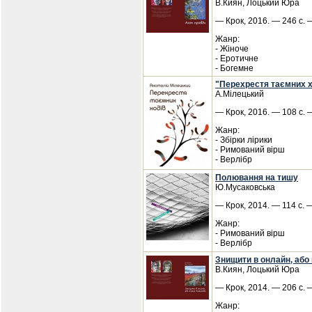
В.Киян, Лоцький Юра
— Крок, 2016. — 246 с. 
Жанр:
- Жіноче
- Еротичне
- Богемне
"Перехрестя таємних хо
А.Мілецький
— Крок, 2016. — 108 с. 
Жанр:
- Збірки лірики
- Римований вірш
- Верлібр
Полювання на тишу
Ю.Мусаковська
— Крок, 2014. — 114 с. 
Жанр:
- Римований вірш
- Верлібр
Знищити в онлайн, або 
В.Киян, Лоцький Юра
— Крок, 2014. — 206 с. 
Жанр: