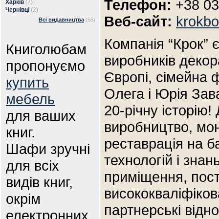
Телефон:
+38 03
Харків
(7)
Чернівці
(2)
Веб-сайт:
krokb
Всі видавництва
(55)
Компанія “Крок” є
Книголюбам
виробників декор
пропонуємо
Європі, сімейна 
купить
Олега і Юрія Зав
мебель
20-річну історію
для ваших
виробництво, мон
книг.
реставрація на б
Шафи зручні
технологій і знан
для всіх
приміщення, пост
видів книг,
висококваліфіков
окрім
партнерські відн
електронних.