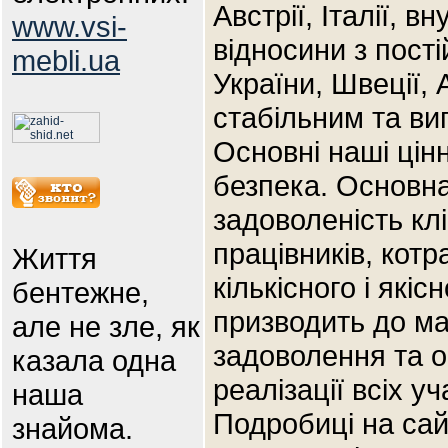
Австрії, Італії, в
www.vsi-
відносини з пості
mebli.ua
України, Швеції, 
стабільним та виг
Основні наші цінн
безпека. Основн
задоволеність клі
працівників, кот
Життя
кількісного і які
бентежне,
призводить до ма
але не зле, як
задоволення та о
казала одна
реалізації всіх у
наша
Подробиці на сайт
знайома.