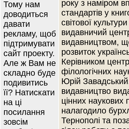
року з наміром 
Тому нам
стандартів у кни
доводиться
світової культур
давати
видавничий центр
рекламу, щоб
видавництвом, щ
підтримувати
розвиток українсь
сайт проекту.
Керівником центр
Але ж Вам не
філологічних наук
складно буде
Юрій Завадський.
подивитись
видавництво вид
її? Натискати
цінних наукових п
на ці
налагодило бурхл
посилання
Тернополі та поз
зовсім