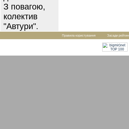
З повагою,
колектив
"Автури".
Правила користування
Засади рейтин