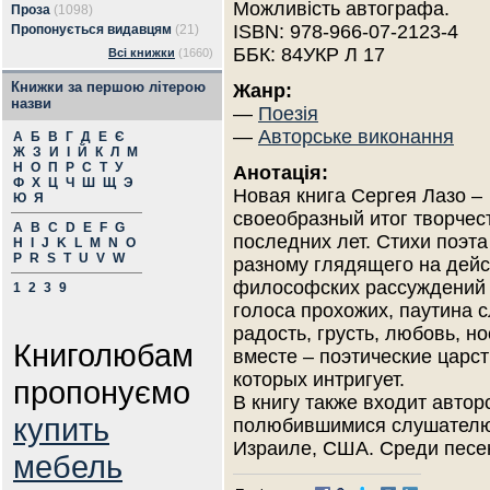
Можливість автографа.
Проза
(1098)
ISBN: 978-966-07-2123-4
Пропонується видавцям
(21)
ББК: 84УКР Л 17
Всі книжки
(1660)
Книжки за першою літерою
Жанр:
назви
—
Поезія
—
Авторське виконання
А
Б
В
Г
Д
Е
Є
Ж
З
И
І
Й
К
Л
М
Н
О
П
Р
С
Т
У
Анотація:
Ф
Х
Ц
Ч
Ш
Щ
Э
Новая книга Сергея Лазо –
Ю
Я
своеобразный итог творчес
A
B
C
D
E
F
G
последних лет. Стихи поэта
H
I
J
K
L
M
N
O
P
R
S
T
U
V
W
разному глядящего на дейс
философских рассуждений и
1
2
3
9
голоса прохожих, паутина 
радость, грусть, любовь, 
Книголюбам
вместе – поэтические царст
которых интригует.
пропонуємо
В книгу также входит автор
купить
полюбившимися слушателю 
Израиле, США. Среди песе
мебель