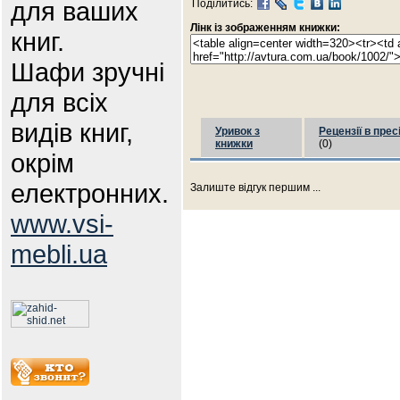
для ваших
Поділитись:
Лінк із зображенням книжки:
книг.
Шафи зручні
для всіх
видів книг,
Уривок з
Рецензії в прес
книжки
(0)
окрім
електронних.
Залиште відгук першим ...
www.vsi-
mebli.ua