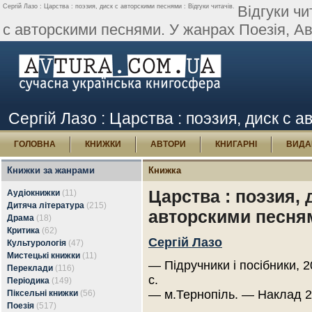
Сергій Лазо : Царства : поэзия, диск с авторскими песнями : Відгуки читачів.
Відгуки чи
с авторскими песнями. У жанрах Поезія, А
Сергій Лазо : Царства : поэзия, диск с а
ГОЛОВНА
КНИЖКИ
АВТОРИ
КНИГАРНІ
ВИДА
Книжки за жанрами
Книжка
Царства : поэзия, 
Аудіокнижки
(11)
Дитяча література
(215)
авторскими песня
Драма
(18)
Критика
(62)
Сергій Лазо
Культурологія
(47)
Мистецькі книжки
(11)
— Підручники і посібники, 
Переклади
(116)
с.
Періодика
(149)
— м.Тернопіль. — Наклад 2
Піксельні книжки
(56)
Поезія
(517)