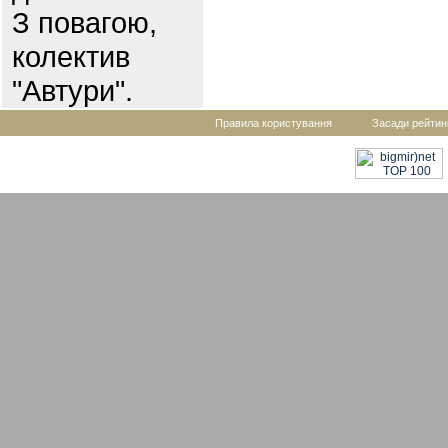
З повагою,
колектив
"Автури".
Правила користування
Засади рейтин