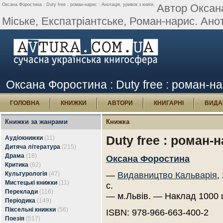
Оксана Форостина : Duty free : роман-нарис : Анотація, уривок з книги.
Автор Оксана
Міське, Експатріантське, Роман-нарис. Анота
Оксана Форостина : Duty free : роман-нар
ГОЛОВНА
КНИЖКИ
АВТОРИ
КНИГАРНІ
ВИДА
Книжки за жанрами
Книжка
Duty free : роман-
Аудіокнижки
(11)
Дитяча література
(215)
Драма
(18)
Оксана Форостина
Критика
(62)
Культурологія
(47)
—
Видавництво Кальварія
,
Мистецькі книжки
(11)
с.
Переклади
(116)
— м.Львів. — Наклад 1000 
Періодика
(149)
Піксельні книжки
(56)
ISBN: 978-966-663-400-2
Поезія
(517)