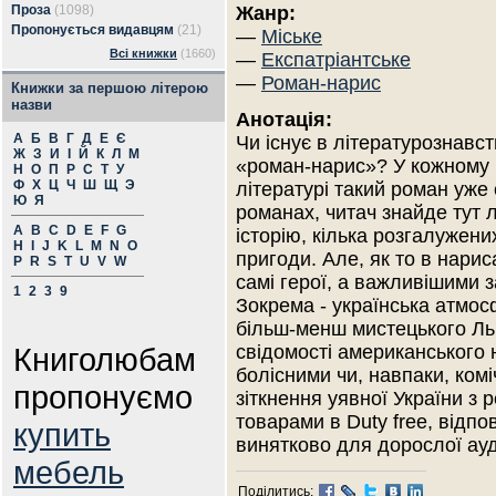
Проза
(1098)
Жанр:
Пропонується видавцям
(21)
—
Міське
Всі книжки
(1660)
—
Експатріантське
—
Роман-нарис
Книжки за першою літерою
назви
Анотація:
А
Б
В
Г
Д
Е
Є
Чи існує в літературознавст
Ж
З
И
І
Й
К
Л
М
«роман-нарис»? У кожному 
Н
О
П
Р
С
Т
У
Ф
Х
Ц
Ч
Ш
Щ
Э
літературі такий роман уже 
Ю
Я
романах, читач знайде тут
A
B
C
D
E
F
G
історію, кілька розгалужени
H
I
J
K
L
M
N
O
пригоди. Але, як то в нарис
P
R
S
T
U
V
W
самі герої, а важливішими 
1
2
3
9
Зокрема - українська атмо
більш-менш мистецького Ль
Книголюбам
свідомості американського 
болісними чи, навпаки, ком
пропонуємо
зіткнення уявної України з
товарами в Duty free, відп
купить
винятково для дорослої ауд
мебель
Поділитись: