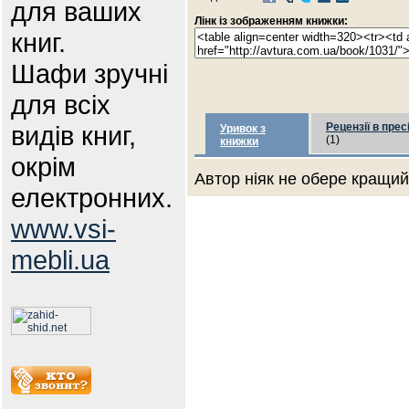
для ваших
Лінк із зображенням книжки:
книг.
Шафи зручні
для всіх
видів книг,
Рецензії в прес
Уривок з
(1)
книжки
окрім
Автор ніяк не обере кращий 
електронних.
www.vsi-
mebli.ua