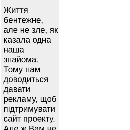
Життя
бентежне,
але не зле, як
казала одна
наша
знайома.
Тому нам
доводиться
давати
рекламу, щоб
підтримувати
сайт проекту.
Але ж Вам не