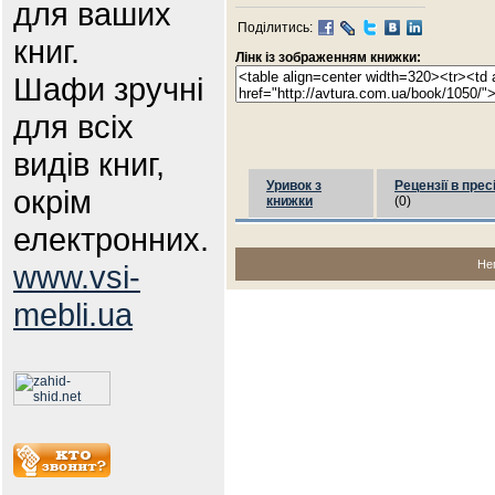
для ваших
Поділитись:
книг.
Лінк із зображенням книжки:
Шафи зручні
для всіх
видів книг,
Уривок з
Рецензії в прес
окрім
книжки
(0)
електронних.
Не
www.vsi-
mebli.ua