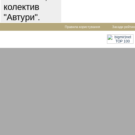
колектив
"Автури".
Правила користування
Засади рейтин