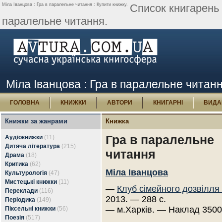
Міла Іванцова : Гра в паралельне читання : Купити книжку.
Список книгарень 
паралельне читання.
Міла Іванцова : Гра в паралельне читанн
ГОЛОВНА
КНИЖКИ
АВТОРИ
КНИГАРНІ
ВИДА
Книжки за жанрами
Книжка
Гра в паралельне
Аудіокнижки
(11)
Дитяча література
(215)
читання
Драма
(18)
Критика
(62)
Міла Іванцова
Культурологія
(47)
Мистецькі книжки
(11)
—
Клуб сімейного дозвілля
Переклади
(116)
2013. — 288 с.
Періодика
(149)
— м.Харків. — Наклад 3500
Піксельні книжки
(56)
Поезія
(517)