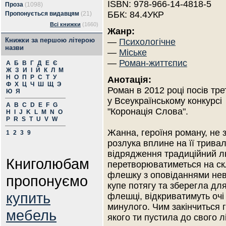
ISBN: 978-966-14-4818-5
Проза
(1098)
ББК: 84.4УКР
Пропонується видавцям
(21)
Всі книжки
(1660)
Жанр:
Книжки за першою літерою
—
Психологічне
назви
—
Міське
—
Роман-життєпис
А
Б
В
Г
Д
Е
Є
Ж
З
И
І
Й
К
Л
М
Н
О
П
Р
С
Т
У
Анотація:
Ф
Х
Ц
Ч
Ш
Щ
Э
Роман в 2012 році посів тре
Ю
Я
у Всеукраїнському конкурсі
A
B
C
D
E
F
G
"Коронація Слова".
H
I
J
K
L
M
N
O
P
R
S
T
U
V
W
Жанна, героїня роману, не з
1
2
3
9
розлука вплине на її тривал
відрядження традиційний лю
Книголюбам
перетворюватиметься на скл
флешку з оповіданнями нев
пропонуємо
купе потягу та зберегла дл
купить
флешці, відкриватимуть очі
минулого. Чим закінчиться 
мебель
якого ти пустила до свого л