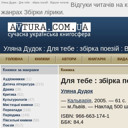
Уляна Дудок : Для тебе : збірка поезій : Відгуки читачів.
Відгуки читачів на 
жанрах Збірки лірики.
Уляна Дудок : Для тебе : збірка поезій : 
ГОЛОВНА
КНИЖКИ
АВТОРИ
КНИГАРНІ
ВИДА
Книжки за жанрами
Книжка
Для тебе : збірка п
Аудіокнижки
(11)
Дитяча література
(215)
Драма
(18)
Уляна Дудок
Критика
(62)
Культурологія
(47)
—
Кальварія
, 2005. — 61 с.
Мистецькі книжки
(11)
— м.Львів. — Наклад 500 ш
Переклади
(116)
Періодика
(149)
ISBN: 966-663-174-1
Піксельні книжки
(56)
ББК: 84,4
Поезія
(517)