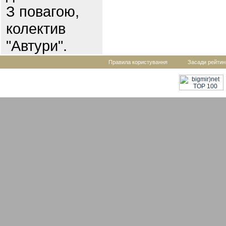
З повагою,
колектив
"Автури".
Правила користування
Засади рейтин