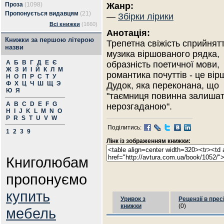
Проза
(1098)
Жанр:
Пропонується видавцям
(21)
—
Збірки лірики
Всі книжки
(1660)
Анотація:
Книжки за першою літерою
Трепетна свіжість сприйнят
назви
музика віршованого рядка,
А
Б
В
Г
Д
Е
Є
образність поетичної мови,
Ж
З
И
І
Й
К
Л
М
романтика почуттів - це вір
Н
О
П
Р
С
Т
У
Ф
Х
Ц
Ч
Ш
Щ
Э
Дудок, яка переконана, що
Ю
Я
"таємниця повинна залиша
A
B
C
D
E
F
G
нерозгаданою".
H
I
J
K
L
M
N
O
P
R
S
T
U
V
W
Поділитись:
1
2
3
9
Лінк із зображенням книжки:
Книголюбам
пропонуємо
купить
Уривок з
Рецензії в прес
книжки
(0)
мебель