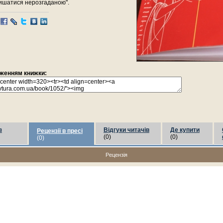
ишатися нерозгаданою".
раженням книжки:
з
Відгуки читачів
Де купити
Рецензії в пресі
(0)
(0)
(0)
Рецензія