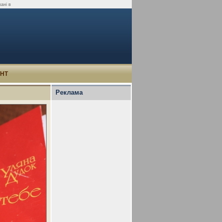
вані в
УНТ
Реклама