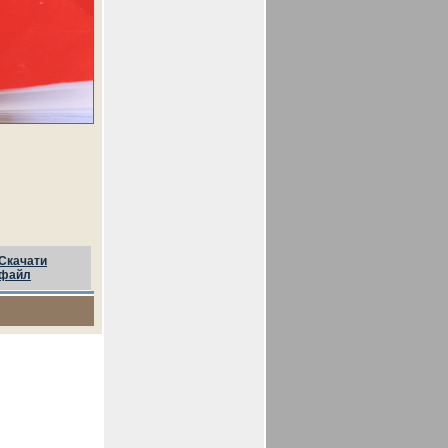
Скачати
файл