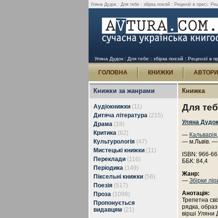
Уляна Дудок : Для тебе : збірка поезій : Рецензії в пресі.
Рец
Уляна Дудок : Для тебе : збірка поезій : Рецензії в пр
ГОЛОВНА
КНИЖКИ
АВТОР
Книжки за жанрами
Книжка
Для теб
Аудіокнижки
(11)
Дитяча література
(215)
Уляна Дудо
Драма
(18)
Критика
(62)
—
Кальварія
Культурологія
(47)
— м.Львів. —
Мистецькі книжки
(11)
ISBN: 966-66
Переклади
(116)
ББК: 84,4
Періодика
(149)
Жанр:
Піксельні книжки
(56)
—
Збірки лір
Поезія
(517)
Анотація:
Проза
(1098)
Трепетна сві
Пропонується
рядка, образ
видавцям
(21)
вірші Уляни 