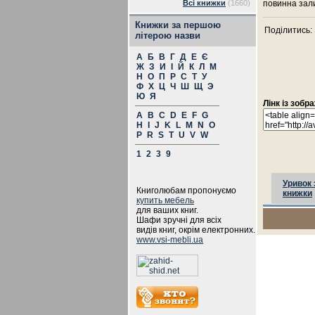
Всі книжки
(1660)
повинна зал
Книжки за першою
Поділитись:
літерою назви
А
Б
В
Г
Д
Е
Є
Ж
З
И
І
Й
К
Л
М
Н
О
П
Р
С
Т
У
Ф
Х
Ц
Ч
Ш
Щ
Э
Ю
Я
Лінк із зоб
A
B
C
D
E
F
G
H
I
J
K
L
M
N
O
P
R
S
T
U
V
W
1
2
3
9
Уривок 
Книголюбам пропонуємо
книжки
купить мебель
для ваших книг.
Шафи зручні для всіх
видів книг, окрім електронних.
www.vsi-mebli.ua