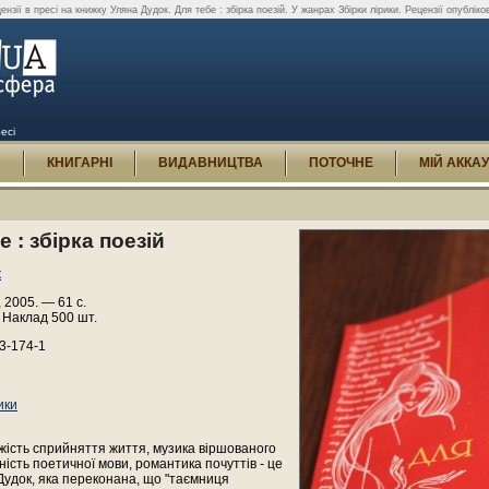
ензії в пресі на книжку Уляна Дудок. Для тебе : збірка поезій. У жанрах Збірки лірики. Рецензії опубліко
есі
И
КНИГАРНІ
ВИДАВНИЦТВА
ПОТОЧНЕ
МІЙ АККА
е : збірка поезій
к
, 2005. — 61 с.
 Наклад 500 шт.
3-174-1
ики
жість сприйняття життя, музика віршованого
ність поетичної мови, романтика почуттів - це
Дудок, яка переконана, що "таємниця