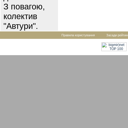
З повагою,
колектив
"Автури".
Правила користування
Засади рейтин