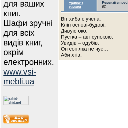
для ваших
Рецензії в прес
Уривок з
(0)
книжки
книг.
Віт хиба є учена,
Шафи зручні
Кліп основі-будові.
для всіх
Дивую око:
Пустка – акт супокою.
видів книг,
Увидів – одубів.
Он сопілка не чує…
окрім
Аби хтів.
електронних.
www.vsi-
mebli.ua