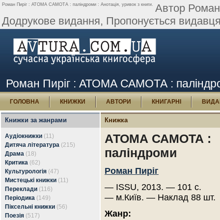
Роман Пиріг : АТОМА САМОТА : паліндроми : Анотація, уривок з книги.
Автор Роман
Додрукове видання, Пропонується видавцям, 
Роман Пиріг : АТОМА САМОТА : паліндром
ГОЛОВНА
КНИЖКИ
АВТОРИ
КНИГАРНІ
ВИДА
Книжки за жанрами
Книжка
АТОМА САМОТА :
Аудіокнижки
(11)
Дитяча література
(215)
паліндроми
Драма
(18)
Критика
(62)
Роман Пиріг
Культурологія
(47)
Мистецькі книжки
(11)
— ISSU, 2013. — 101 с.
Переклади
(116)
— м.Київ. — Наклад 88 шт.
Періодика
(149)
Піксельні книжки
(56)
Жанр:
Поезія
(517)