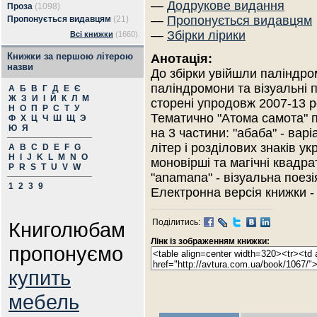
—
Додрукове видання
Проза
(1098)
—
Пропонується видавцям
Пропонується видавцям
(21)
—
Збірки лірики
Всі книжки
(1660)
Книжки за першою літерою
Анотація:
назви
До збірки увійшли паліндро
паліндромони та візуальні 
А
Б
В
Г
Д
Е
Є
Ж
З
И
І
Й
К
Л
М
сторені упродовж 2007-13 р
Н
О
П
Р
С
Т
У
Тематично "Атома самота" 
Ф
Х
Ц
Ч
Ш
Щ
Э
Ю
Я
на 3 частини: "абаба" - варі
літер і розділових знаків ук
A
B
C
D
E
F
G
H
I
J
K
L
M
N
O
моновірші та магічні квадра
P
R
S
T
U
V
W
"anamana" - візуальна поезі
1
2
3
9
Електронна версія книжки - h
Поділитись:
Книголюбам
Лінк із зображенням книжки:
пропонуємо
купить
мебель