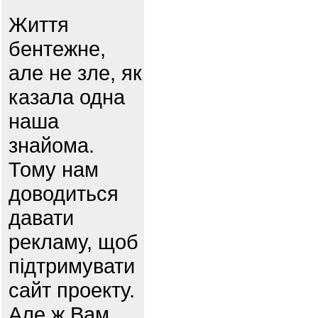
Життя
бентежне,
але не зле, як
казала одна
наша
знайома.
Тому нам
доводиться
давати
рекламу, щоб
підтримувати
сайт проекту.
Але ж Вам