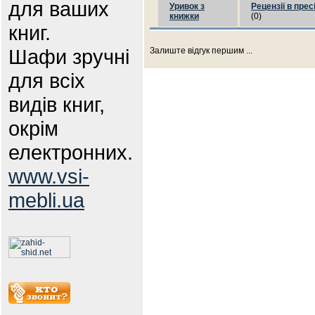
для ваших
Уривок з
Рецензії в прес
книжки
(0)
книг.
Шафи зручні
Залиште відгук першим ...
для всіх
видів книг,
окрім
електронних.
www.vsi-
mebli.ua