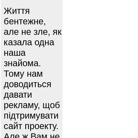
Життя
бентежне,
але не зле, як
казала одна
наша
знайома.
Тому нам
доводиться
давати
рекламу, щоб
підтримувати
сайт проекту.
Але ж Вам не