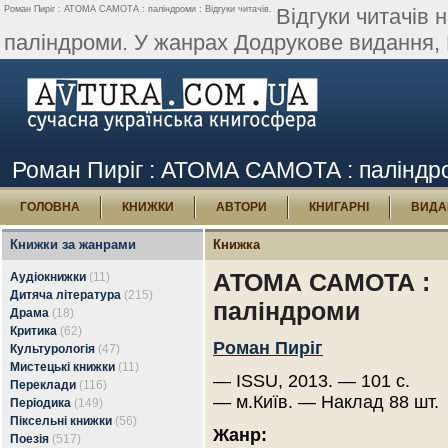
Роман Пиріг : АТОМА САМОТА : паліндроми : Відгуки читачів.
Відгуки читачів
паліндроми. У жанрах Додрукове видання, 
Роман Пиріг : АТОМА САМОТА : паліндром
ГОЛОВНА
КНИЖКИ
АВТОРИ
КНИГАРНІ
ВИДА
Книжки за жанрами
Книжка
АТОМА САМОТА :
Аудіокнижки
(11)
Дитяча література
(215)
паліндроми
Драма
(18)
Критика
(62)
Роман Пиріг
Культурологія
(47)
Мистецькі книжки
(11)
— ISSU, 2013. — 101 с.
Переклади
(116)
— м.Київ. — Наклад 88 шт.
Періодика
(149)
Піксельні книжки
(56)
Жанр:
Поезія
(517)