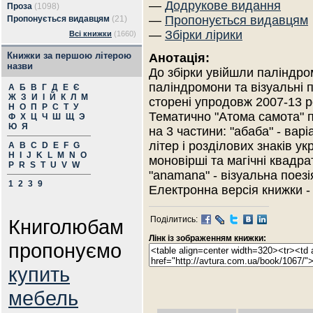
—
Додрукове видання
Проза
(1098)
—
Пропонується видавцям
Пропонується видавцям
(21)
—
Збірки лірики
Всі книжки
(1660)
Книжки за першою літерою
Анотація:
назви
До збірки увійшли паліндро
паліндромони та візуальні 
А
Б
В
Г
Д
Е
Є
Ж
З
И
І
Й
К
Л
М
сторені упродовж 2007-13 р
Н
О
П
Р
С
Т
У
Тематично "Атома самота" 
Ф
Х
Ц
Ч
Ш
Щ
Э
Ю
Я
на 3 частини: "абаба" - варі
літер і розділових знаків ук
A
B
C
D
E
F
G
H
I
J
K
L
M
N
O
моновірші та магічні квадра
P
R
S
T
U
V
W
"anamana" - візуальна поезі
1
2
3
9
Електронна версія книжки - h
Поділитись:
Книголюбам
Лінк із зображенням книжки:
пропонуємо
купить
мебель