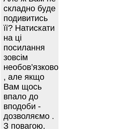
складно буде
подивитись
її? Натискати
на ці
посилання
зовсім
необов’язково
, але якщо
Вам щось
впало до
вподоби -
дозволяємо .
З повагою,