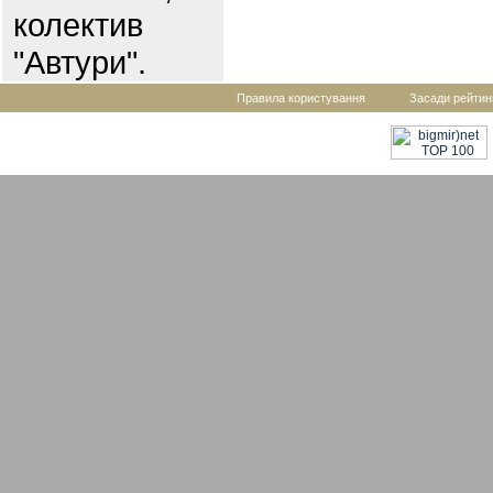
колектив
"Автури".
Правила користування
Засади рейтин