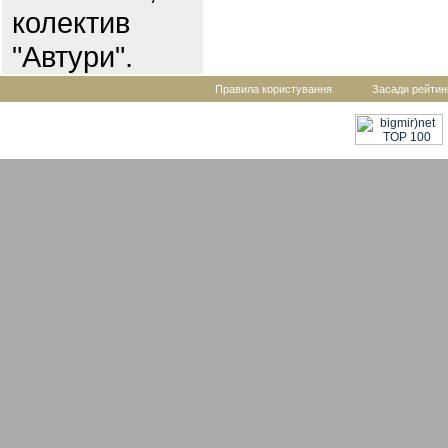
колектив
"Автури".
Правила користування
Засади рейтин