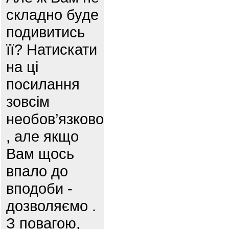
складно буде
подивитись
її? Натискати
на ці
посилання
зовсім
необов’язково
, але якщо
Вам щось
впало до
вподоби -
дозволяємо .
З повагою,