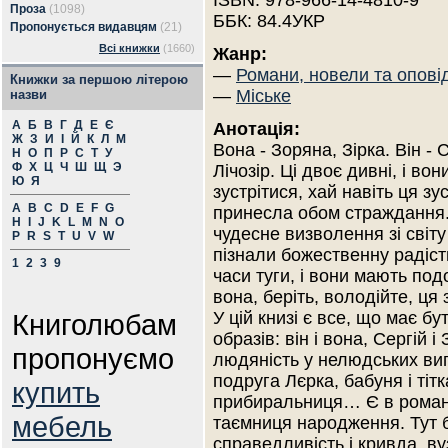
ISBN: 978-966-14-4810-9
Проза
(1098)
ББК: 84.4УКР
Пропонується видавцям
(21)
Всі книжки
(1660)
Жанр:
—
Романи, новели та опові
Книжки за першою літерою
—
Міське
назви
А
Б
В
Г
Д
Е
Є
Анотація:
Ж
З
И
І
Й
К
Л
М
Вона - Зоряна, Зірка. Він - С
Н
О
П
Р
С
Т
У
Ф
Х
Ц
Ч
Ш
Щ
Э
Лічозір. Ці двоє дивні, і во
Ю
Я
зустрітися, хай навіть ця зус
A
B
C
D
E
F
G
принесла обом страждання. 
H
I
J
K
L
M
N
O
чудесне визволення зі світу 
P
R
S
T
U
V
W
пізнали божественну радіст
1
2
3
9
часи туги, і вони мають под
вона, беріть, володійте, ця 
Книголюбам
У цій книзі є все, що має б
образів: він і вона, Сергій 
пропонуємо
людяність у нелюдських вип
подруга Лєрка, бабуня і ті
купить
прибиральниця… Є в романі 
мебель
таємниця народження. Тут ба
справедливість і кривда, вуз