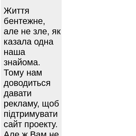
Життя
бентежне,
але не зле, як
казала одна
наша
знайома.
Тому нам
доводиться
давати
рекламу, щоб
підтримувати
сайт проекту.
Але ж Вам не