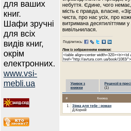
для ваших
небуття. Єдине, чого немає
мість є правда, власне, «Зір
книг.
чиста, про нас усіх, про кож
Шафи зручні
витримана десятиліттями у
вивільнилася.
для всіх
видів книг,
Поділитись:
Лінк із зображенням книжки:
окрім
електронних.
www.vsi-
mebli.ua
Уривок з
Рецензії в прес
книжки
(1)
#
Книжка
1.
Зірка для тебе : роман
Д.Корній