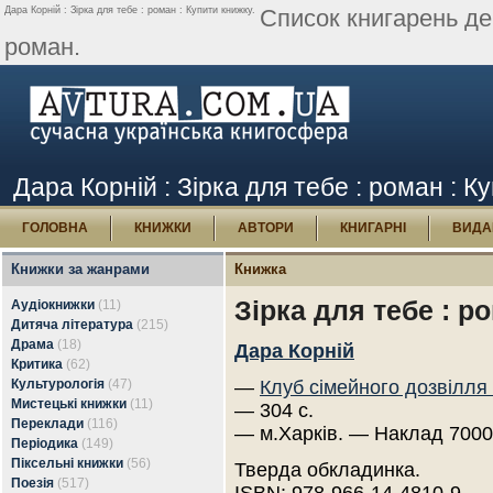
Дара Корній : Зірка для тебе : роман : Купити книжку.
Список книгарень де
роман.
Дара Корній : Зірка для тебе : роман : К
ГОЛОВНА
КНИЖКИ
АВТОРИ
КНИГАРНІ
ВИДА
Книжки за жанрами
Книжка
Зірка для тебе : р
Аудіокнижки
(11)
Дитяча література
(215)
Драма
(18)
Дара Корній
Критика
(62)
Культурологія
(47)
—
Клуб сімейного дозвілля
Мистецькі книжки
(11)
— 304 с.
Переклади
(116)
— м.Харків. — Наклад 7000
Періодика
(149)
Піксельні книжки
(56)
Тверда обкладинка.
Поезія
(517)