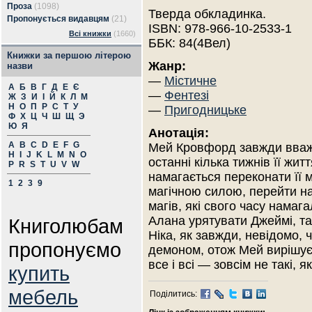
Проза
(1098)
Тверда обкладинка.
Пропонується видавцям
(21)
ISBN: 978-966-10-2533-1
Всі книжки
(1660)
ББК: 84(4Вел)
Книжки за першою літерою
Жанр:
назви
—
Містичне
А
Б
В
Г
Д
Е
Є
—
Фентезі
Ж
З
И
І
Й
К
Л
М
Н
О
П
Р
С
Т
У
—
Пригодницьке
Ф
Х
Ц
Ч
Ш
Щ
Э
Ю
Я
Анотація:
A
B
C
D
E
F
G
Мей Кровфорд завжди вважа
H
I
J
K
L
M
N
O
останні кілька тижнів її жи
P
R
S
T
U
V
W
намагається переконати її 
1
2
3
9
магічною силою, перейти на 
магів, які свого часу намага
Алана урятувати Джеймі, та
Книголюбам
Ніка, як завжди, невідомо, 
пропонуємо
демоном, отож Мей вирішує
все і всі — зовсім не такі, 
купить
мебель
Поділитись: