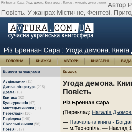
Різ Бреннан Сара : Угода демона. Книга друга. : Повість : Анотація, уривок з книги.
Автор Р
Повість. У жанрах Містичне, Фентезі, Приго
Різ Бреннан Сара : Угода демона. Книга д
ГОЛОВНА
КНИЖКИ
АВТОРИ
КНИГАРНІ
ВИДА
Книжки за жанрами
Книжка
Угода демона. Книг
Аудіокнижки
(11)
Дитяча література
(215)
Повість
Драма
(18)
Критика
(62)
Різ Бреннан Сара
Культурологія
(47)
Мистецькі книжки
(11)
(Переклад:
Наталія Дьомов
Переклади
(116)
Періодика
(149)
—
Навчальна книга - Богда
Піксельні книжки
(56)
— м.Тернопіль. — Наклад 1
Поезія
(517)