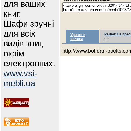
Лінк із зображенням книжки:
для ваших
книг.
Шафи зручні
для всіх
Рецензії в прес
Уривок з
(0)
книжки
видів книг,
http://www.bohdan-books.com/
окрім
електронних.
www.vsi-
mebli.ua