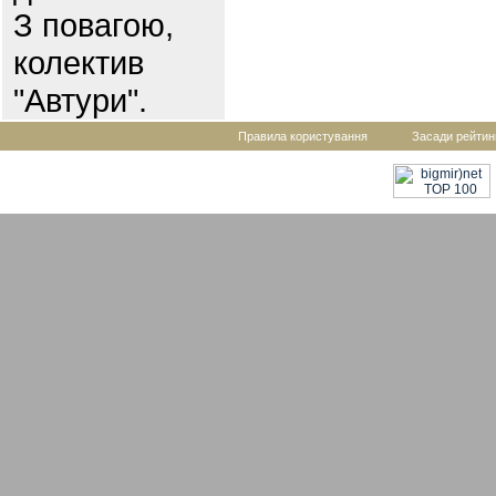
З повагою,
колектив
"Автури".
Правила користування
Засади рейтин