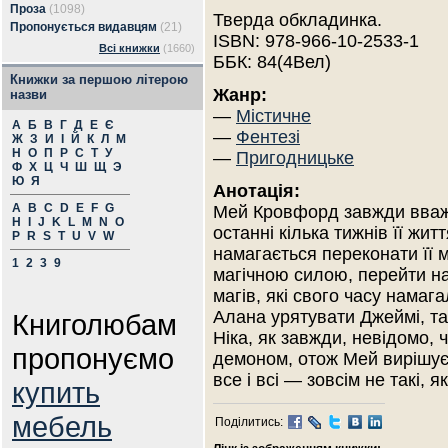
Проза
(1098)
Тверда обкладинка.
Пропонується видавцям
(21)
ISBN: 978-966-10-2533-1
Всі книжки
(1660)
ББК: 84(4Вел)
Книжки за першою літерою
Жанр:
назви
—
Містичне
А
Б
В
Г
Д
Е
Є
—
Фентезі
Ж
З
И
І
Й
К
Л
М
Н
О
П
Р
С
Т
У
—
Пригодницьке
Ф
Х
Ц
Ч
Ш
Щ
Э
Ю
Я
Анотація:
A
B
C
D
E
F
G
Мей Кровфорд завжди вважа
H
I
J
K
L
M
N
O
останні кілька тижнів її жи
P
R
S
T
U
V
W
намагається переконати її 
1
2
3
9
магічною силою, перейти на 
магів, які свого часу намага
Алана урятувати Джеймі, та
Книголюбам
Ніка, як завжди, невідомо, 
пропонуємо
демоном, отож Мей вирішує
все і всі — зовсім не такі, 
купить
мебель
Поділитись: