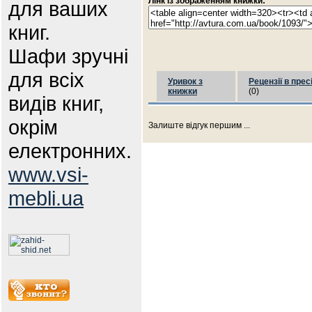
Лінк із зображенням книжки:
для ваших
книг.
Шафи зручні
для всіх
Уривок з
Рецензії в прес
книжки
(0)
видів книг,
окрім
Залиште відгук першим ...
електронних.
www.vsi-
mebli.ua