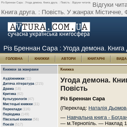
Різ Бреннан Сара : Угода демона. Книга друга. : Повість : Відгуки читачів.
Відгуки чит
Книга друга. : Повість. У жанрах Містичне,
Різ Бреннан Сара : Угода демона. Книга др
ГОЛОВНА
КНИЖКИ
АВТОРИ
КНИГАРНІ
ВИДА
Книжки за жанрами
Книжка
Угода демона. Книг
Аудіокнижки
(11)
Дитяча література
(215)
Повість
Драма
(18)
Критика
(62)
Різ Бреннан Сара
Культурологія
(47)
Мистецькі книжки
(11)
(Переклад:
Наталія Дьомов
Переклади
(116)
Періодика
(149)
—
Навчальна книга - Богда
Піксельні книжки
(56)
— м.Тернопіль. — Наклад 1
Поезія
(517)