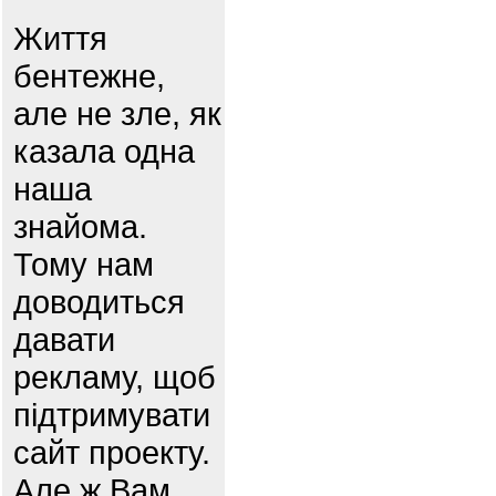
Життя
бентежне,
але не зле, як
казала одна
наша
знайома.
Тому нам
доводиться
давати
рекламу, щоб
підтримувати
сайт проекту.
Але ж Вам