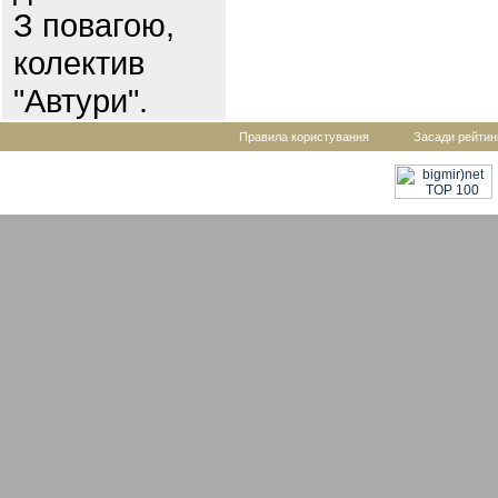
З повагою,
колектив
"Автури".
Правила користування
Засади рейтин