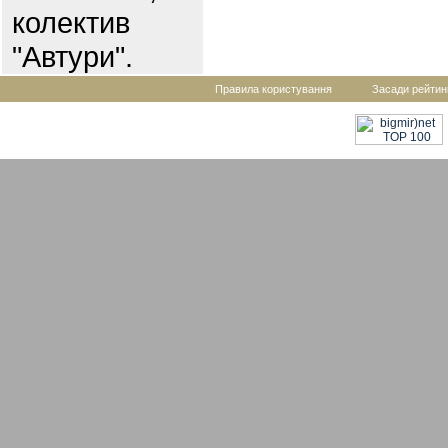
колектив
"Автури".
Правила користування
Засади рейтин