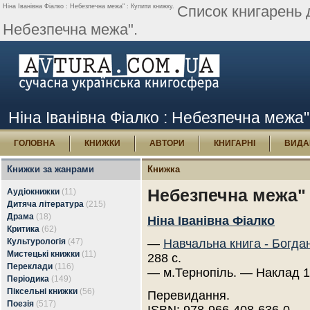
Ніна Іванівна Фіалко : Небезпечна межа" : Купити книжку.
Список книгарень 
Небезпечна межа".
Ніна Іванівна Фіалко : Небезпечна межа"
ГОЛОВНА
КНИЖКИ
АВТОРИ
КНИГАРНІ
ВИДА
Книжки за жанрами
Книжка
Небезпечна межа"
Аудіокнижки
(11)
Дитяча література
(215)
Драма
(18)
Ніна Іванівна Фіалко
Критика
(62)
Культурологія
(47)
—
Навчальна книга - Богда
Мистецькі книжки
(11)
288 с.
Переклади
(116)
— м.Тернопіль. — Наклад 1
Періодика
(149)
Піксельні книжки
(56)
Перевидання.
Поезія
(517)