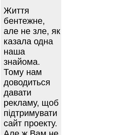
Життя
бентежне,
але не зле, як
казала одна
наша
знайома.
Тому нам
доводиться
давати
рекламу, щоб
підтримувати
сайт проекту.
Але ж Вам не