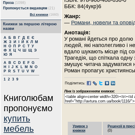
ISBN: 978-966-408-636-0
Проза
(1098)
ББК: 84(4укр)6
Пропонується видавцям
(21)
Всі книжки
(1660)
Жанр:
—
Романи, новели та опові
Книжки за першою літерою
назви
Анотація:
А
Б
В
Г
Д
Е
Є
У романі йдеться про долю
Ж
З
И
І
Й
К
Л
М
людей, які наполегливо і н
Н
О
П
Р
С
Т
У
Ф
Х
Ц
Ч
Ш
Щ
Э
вдало шукають місце під со
Ю
Я
Трагедія, що спіткала одну 
A
B
C
D
E
F
G
змушує читача задуматися н
H
I
J
K
L
M
N
O
Роман пропагує християнськ
P
R
S
T
U
V
W
1
2
3
9
Поділитись:
Лінк із зображенням книжки:
Книголюбам
пропонуємо
купить
мебель
Уривок з
Рецензії в прес
книжки
(0)