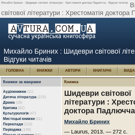
Михайло Бриних : Шидеври світової літератури : Хрестоматія доктора Падлючча : Відгуки читачів.
В
світової літератури : Хрестоматія доктора 
Михайло Бриних : Шидеври світової літе
Відгуки читачів
ГОЛОВНА
КНИЖКИ
АВТОРИ
КНИГАРНІ
ВИДА
Книжки за жанрами
Книжка
Шидеври світової
Аудіокнижки
(11)
Дитяча література
(215)
літератури : Хрест
Драма
(18)
Критика
(62)
доктора Падлючча
Культурологія
(47)
Мистецькі книжки
(11)
Михайло Бриних
Переклади
(116)
Періодика
(149)
— Laurus, 2013. — 272 с.