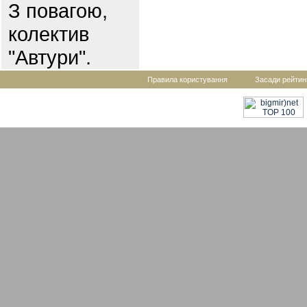
З повагою,
колектив
"Автури".
Правила користування
Засади рейтин