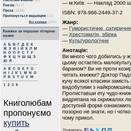
Піксельні книжки
(56)
— м.Київ. — Наклад 2000 ш
Поезія
(517)
Проза
(1098)
ISBN: 978-966-2449-37-2
Пропонується видавцям
(21)
Жанр:
Всі книжки
(1660)
—
Гумористичне, сатиричне
Книжки за першою літерою
—
Хрестоматія, збірка
назви
—
Культурологічне
А
Б
В
Г
Д
Е
Є
Ж
З
И
І
Й
К
Л
М
Анотація:
Н
О
П
Р
С
Т
У
Ви много чого добились у жи
Ф
Х
Ц
Ч
Ш
Щ
Э
Ю
Я
цьому остаєтесь малокульт
бараном? Ви не проти козир
A
B
C
D
E
F
G
H
I
J
K
L
M
N
O
читать книжки? Доктор Пад
P
R
S
T
U
V
W
кучу всякої класики замість
1
2
3
9
видобутими з найкромєшніш
Пролиставши ету чудо-книжку
видряпана на скрижалях люц
Книголюбам
доступній формі ознакомить 
пропонуємо
позорно не знати, но і чотко
чому прикол.
купить
Поділитись: