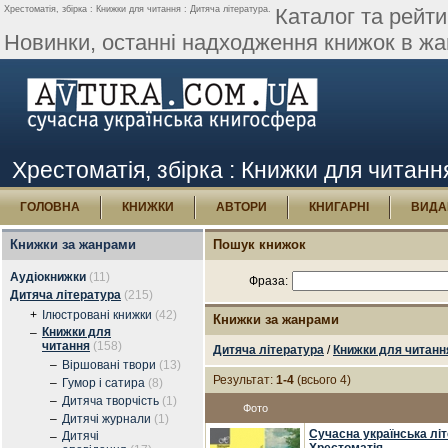
Хрестоматія, збірка : Книжки для читання : Дитяча література.
Каталог та рейти
Новинки, останні надходження книжок в жан
Хрестоматія, збірка : Книжки для читанн
ГОЛОВНА
КНИЖКИ
АВТОРИ
КНИГАРНІ
ВИДА
Книжки за жанрами
Пошук книжок
Аудіокнижки
(11)
Фраза:
Дитяча література
(215)
+
Ілюстровані книжки
(42)
Книжки за жанрами
Книжки для
–
читання
(158)
Дитяча література
/
Книжки для читанн
–
Віршовані твори
(13)
Результат:
1-4
(всього 4)
–
Гумор і сатира
(8)
–
Дитяча творчість
(1)
Фото
–
Дитячі журнали
(1)
Сучасна українська літе
Дитячі
–