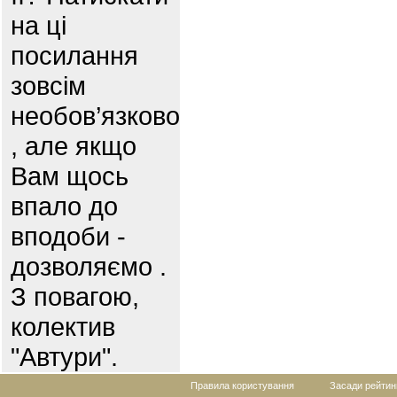
на ці
посилання
зовсім
необов’язково
, але якщо
Вам щось
впало до
вподоби -
дозволяємо .
З повагою,
колектив
"Автури".
Правила користування
Засади рейтин