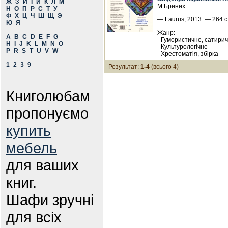
Ж
З
И
І
Й
К
Л
М
М.Бриних
Н
О
П
Р
С
Т
У
Ф
Х
Ц
Ч
Ш
Щ
Э
— Laurus, 2013. — 264 с
Ю
Я
Жанр:
A
B
C
D
E
F
G
- Гумористичне, сатири
H
I
J
K
L
M
N
O
- Культурологічне
P
R
S
T
U
V
W
- Хрестоматія, збірка
1
2
3
9
Результат:
1-4
(всього 4)
Книголюбам
пропонуємо
купить
мебель
для ваших
книг.
Шафи зручні
для всіх