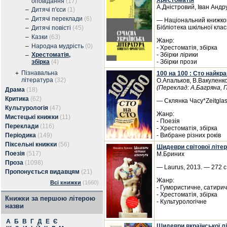
Хрестоматія
оповідання
(17)
А.Дністровий, Іван Андр
–
Дитячі п'єси
(1)
–
Дитячі переклади
(6)
— Національний книжков
Бібліотека шкільної клас
–
Дитячі повісті
(45)
–
Казки
(63)
Жанр:
–
Народна мудрість
(0)
- Хрестоматія, збірка
Хрестоматія,
- Збірки лірики
–
збірка
(4)
- Збірки прози
Пізнавальна
+
100 на 100 : Сто найкр
література
(32)
О.Апальков, В.Вакуленко
(Переклад: А.Багряна, 
Драма
(18)
Критика
(62)
— Склянка Часу*Zeitglas
Культурологія
(47)
Жанр:
Мистецькі книжки
(11)
- Поезія
Переклади
(116)
- Хрестоматія, збірка
Періодика
(149)
- Вибране різних років
Піксельні книжки
(56)
Шидеври світової літе
Поезія
(517)
М.Бриних
Проза
(1098)
— Laurus, 2013. — 272 с
Пропонується видавцям
(21)
Жанр:
Всі книжки
(1660)
- Гумористичне, сатири
- Хрестоматія, збірка
Книжки за першою літерою
- Культурологічне
назви
А
Б
В
Г
Д
Е
Є
Шидеври вкраїнської л