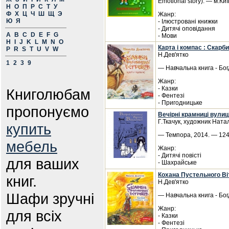
Emotional story). — м.Киї
Н
О
П
Р
С
Т
У
Ф
Х
Ц
Ч
Ш
Щ
Э
Жанр:
Ю
Я
- Ілюстровані книжки
- Дитячі оповідання
A
B
C
D
E
F
G
- Мови
H
I
J
K
L
M
N
O
Карта і компас : Скарб
P
R
S
T
U
V
W
Н.Дев'ятко
1
2
3
9
— Навчальна книга - Бог
Жанр:
- Казки
Книголюбам
- Фентезі
- Пригодницьке
пропонуємо
Вечірні крамниці вулиц
Г.Ткачук, художник Нат
купить
— Темпора, 2014. — 124 
мебель
Жанр:
- Дитячі повісті
для ваших
- Шахрайське
Кохана Пустельного Віт
книг.
Н.Дев'ятко
Шафи зручні
— Навчальна книга - Бог
Жанр:
для всіх
- Казки
- Фентезі