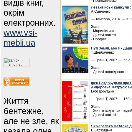
видів книг,
- Пригодницьке
Левантійські канікули :
окрім
А.Санченко
— Темпора, 2014. — 312 
електронних.
Жанр:
www.vsi-
- Мариністика
- Дитячі повісті
- Професії
mebli.ua
Пуп Землі, або Як Дари
Т.Щербаченко
— Грані-Т, 2007. — 56 с
Жанр:
- Дитячі оповідання
Ірен Роздобудько про 
Андерсена, Катрусю Бі
І.Роздобудько
Життя
— Грані-Т, 2007. — 160 
Жанр:
бентежне,
- Життя видатних люде
- Дитячі повісті
але не зле, як
Як черепаха Наталка 
казала одна
Е.Заржицька