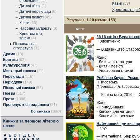
оповідання
(17)
Казки
(63)
–
Дитячі п'єси
(1)
Хрестоматія, зб
–
Дитячі переклади
(6)
–
Дитячі повісті
(45)
Результат:
1-10
(всього 158)
–
Казки
(63)
–
Народна мудрість
(0)
Фото
Хрестоматія,
–
36 і 6 котів : Вусато-хв
збірка
(4)
Г.Вдовиченко
Пізнавальна
+
література
(32)
— Видавництво Старого 
Драма
(18)
Жанр:
Критика
(62)
- Дитяча література
Культурологія
(47)
- Дитячі повісті
- Ілюстровані книжки
Мистецькі книжки
(11)
Переклади
(116)
Робінзон Крузо : Роман
Періодика
(149)
Н.Тисовська
(Переклад: Н.Тисовська
Піксельні книжки
(56)
Поезія
(517)
— Країна мрій, 2016. — 
Проза
(1098)
Жанр:
Пропонується видавцям
(21)
- Пригодницьке
Всі книжки
(1660)
- Книжки для читання
- Класичні переклади
Книжки за першою літерою
Найменший : дитяча п
назви
Г.Крук
А
Б
В
Г
Д
Е
Є
— International Step by S
Ж
З
И
І
Й
К
Л
М