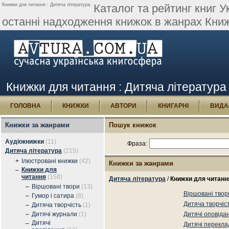
Книжки для читання : Дитяча література.
Каталог та рейтинг книг У
останні надходження книжок в жанрах Книж
Книжки для читання : Дитяча література
ГОЛОВНА
КНИЖКИ
АВТОРИ
КНИГАРНІ
ВИДА
Книжки за жанрами
Пошук книжок
Аудіокнижки
(11)
Фраза:
Дитяча література
(215)
+
Ілюстровані книжки
(42)
Книжки за жанрами
Книжки для
–
читання
(158)
Дитяча література
/
Книжки для читанн
–
Віршовані твори
(13)
Віршовані твор
–
Гумор і сатира
(8)
Дитяча творчіс
–
Дитяча творчість
(1)
–
Дитячі журнали
(1)
Дитячі оповіда
Дитячі
–
Дитячі перекла