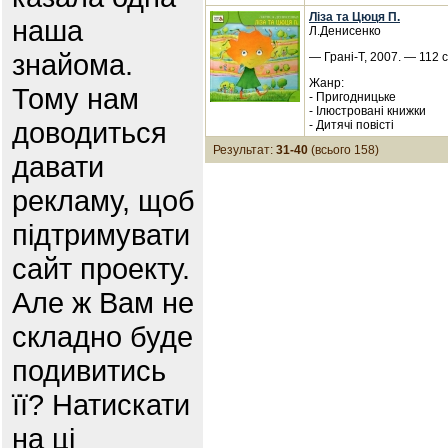
Ліза та Цюця П.
наша
Л.Денисенко
знайома.
— Грані-Т, 2007. — 112 
Жанр:
Тому нам
- Пригодницьке
- Ілюстровані книжки
доводиться
- Дитячі повісті
Результат:
31-40
(всього 158)
давати
рекламу, щоб
підтримувати
сайт проекту.
Але ж Вам не
складно буде
подивитись
її? Натискати
на ці