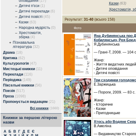
оповідання
(17)
Казки
(63)
–
Дитячі п'єси
(1)
Хрестоматія, зб
–
Дитячі переклади
(6)
–
Дитячі повісті
(45)
Результат:
31-40
(всього 158)
–
Казки
(63)
–
Народна мудрість
(0)
Фото
Хрестоматія,
–
Яна Дубинянська про 
збірка
(4)
Кобилянську, Рея Бред
Пізнавальна
+
Я.Дубинянська
література
(32)
— Грані-Т, 2008. — 104 
Драма
(18)
Критика
(62)
Жанр:
Культурологія
(47)
- Життя видатних люде
- Дитячі оповідання
Мистецькі книжки
(11)
- Дитячі повісті
Переклади
(116)
Періодика
(149)
Три сходинки голодомо
Е.Заржицька
Піксельні книжки
(56)
Поезія
(517)
— Пороги, 2009. — 83 с
Проза
(1098)
Жанр:
Пропонується видавцям
(21)
- Історичне
Всі книжки
(1660)
- Казки
- Пригодницьке
Книжки за першою літерою
Хтось або Водяне Сер
назви
В.Амеліна
А
Б
В
Г
Д
Е
Є
— Видавництво Старого 
Ж
З
И
І
Й
К
Л
М