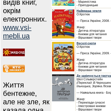
видів книг,
- Мариністика
- Пригодницьке
окрім
Найкраща земля
О.Кротюк
електронних.
— Преса України, 2008. 
www.vsi-
Жанр:
- Дитяча література
mebli.ua
- Книжки для читання
- Віршовані твори
Веселі єноти
О.Кротюк
— Преса України, 2009. 
Жанр:
- Дитяча література
- Книжки для читання
- Віршовані твори
Де закінчується тротуа
Шел Сільверстейн
Життя
(Переклад: В.Чернишенк
Ільницька, Зоряна Лісе
бентежне,
— Навчальна книга - Бог
Жанр:
але не зле, як
- Переклади сучасні
- Ілюстровані книжки
казала одна
- Віршовані твори