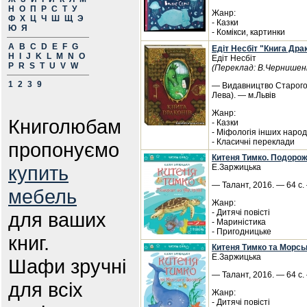
Н
О
П
Р
С
Т
У
Жанр:
Ф
Х
Ц
Ч
Ш
Щ
Э
- Казки
Ю
Я
- Комікси, картинки
A
B
C
D
E
F
G
Едіт Несбіт "Книга Драк
H
I
J
K
L
M
N
O
Едіт Несбіт
P
R
S
T
U
V
W
(Переклад: В.Чернишен
1
2
3
9
— Видавництво Старого 
Лева). — м.Львів
Жанр:
Книголюбам
- Казки
- Міфологія інших народ
- Класичні переклади
пропонуємо
Китеня Тимко. Подорож
купить
Е.Заржицька
— Талант, 2016. — 64 с.
мебель
Жанр:
- Дитячі повісті
для ваших
- Мариністика
- Пригодницьке
книг.
Китеня Тимко та Морсь
Е.Заржицька
Шафи зручні
— Талант, 2016. — 64 с.
для всіх
Жанр:
- Дитячі повісті