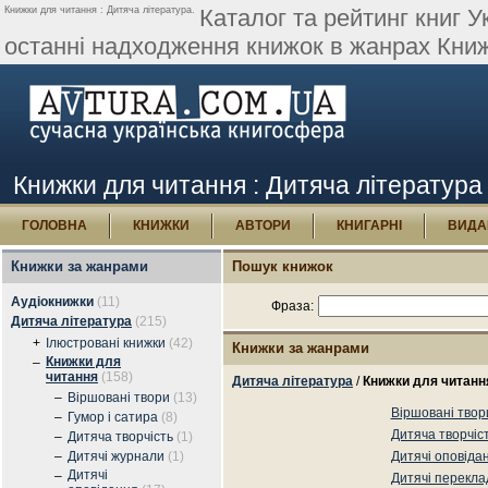
Книжки для читання : Дитяча література.
Каталог та рейтинг книг У
останні надходження книжок в жанрах Книж
Книжки для читання : Дитяча література
ГОЛОВНА
КНИЖКИ
АВТОРИ
КНИГАРНІ
ВИДА
Книжки за жанрами
Пошук книжок
Аудіокнижки
(11)
Фраза:
Дитяча література
(215)
+
Ілюстровані книжки
(42)
Книжки за жанрами
Книжки для
–
читання
(158)
Дитяча література
/
Книжки для читанн
–
Віршовані твори
(13)
Віршовані твор
–
Гумор і сатира
(8)
Дитяча творчіс
–
Дитяча творчість
(1)
–
Дитячі журнали
(1)
Дитячі оповіда
Дитячі
–
Дитячі перекла