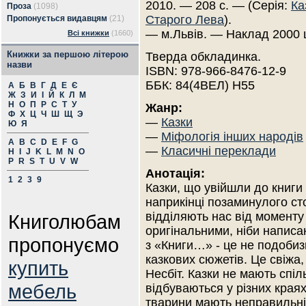
2010. — 208 с. — (Серія:
Ка
Проза
(1098)
Старого Лева
).
Пропонується видавцям
(21)
— м.Львів. — Наклад 2000 
Всі книжки
(1660)
Книжки за першою літерою
Тверда обкладинка.
назви
ISBN: 978-966-8476-12-9
ББК: 84(4ВЕЛ) Н55
А
Б
В
Г
Д
Е
Є
Ж
З
И
І
Й
К
Л
М
Н
О
П
Р
С
Т
У
Жанр:
Ф
Х
Ц
Ч
Ш
Щ
Э
—
Казки
Ю
Я
—
Міфологія інших народів
A
B
C
D
E
F
G
—
Класичні переклади
H
I
J
K
L
M
N
O
P
R
S
T
U
V
W
Анотація:
1
2
3
9
Казки, що увійшли до книги
наприкінці позаминулого стол
відділяють нас від моменту
Книголюбам
оригінальними, ніби написа
пропонуємо
з «Книги…» - це не подобиз
казкових сюжетів. Це свіжа, 
купить
Несбіт. Казки не мають спіль
мебель
відбуваються у різних краях.
тварини мають неправильні 