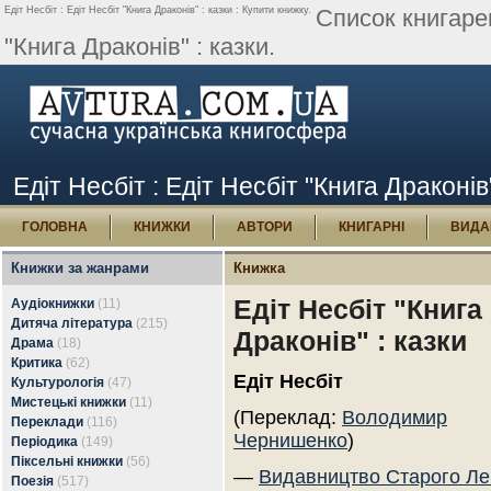
Едіт Несбіт : Едіт Несбіт "Книга Драконів" : казки : Купити книжку.
Список книгарен
"Книга Драконів" : казки.
Едіт Несбіт : Едіт Несбіт "Книга Драконів
ГОЛОВНА
КНИЖКИ
АВТОРИ
КНИГАРНІ
ВИДА
Книжки за жанрами
Книжка
Едіт Несбіт "Книга
Аудіокнижки
(11)
Дитяча література
(215)
Драконів" : казки
Драма
(18)
Критика
(62)
Едіт Несбіт
Культурологія
(47)
Мистецькі книжки
(11)
(Переклад:
Володимир
Переклади
(116)
Чернишенко
)
Періодика
(149)
Піксельні книжки
(56)
—
Видавництво Старого Ле
Поезія
(517)