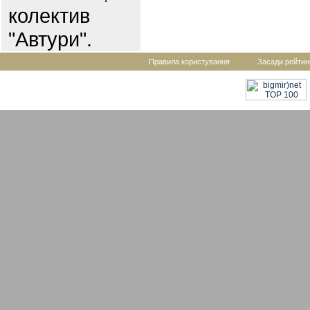
колектив
"Автури".
Правила користування
Засади рейтин