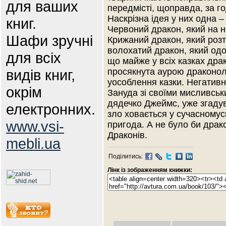
для ваших
передмісті, щоправда, за го
Наскрізна ідея у них одна –
книг.
Червоний дракон, який на 
Шафи зручні
Крижаний дракон, який розт
волохатий дракон, який одо
для всіх
що майже у всіх казках драко
видів книг,
просякнута аурою драконол
уособлення казки. Негативні
окрім
Зануда зі своїми мисливсь
дядечко Джеймс, уже згаду
електронних.
зло ховається у сучасномусв
www.vsi-
пригода. А не було би драко
Драконів.
mebli.ua
Поділитись:
Лінк із зображенням книжки: