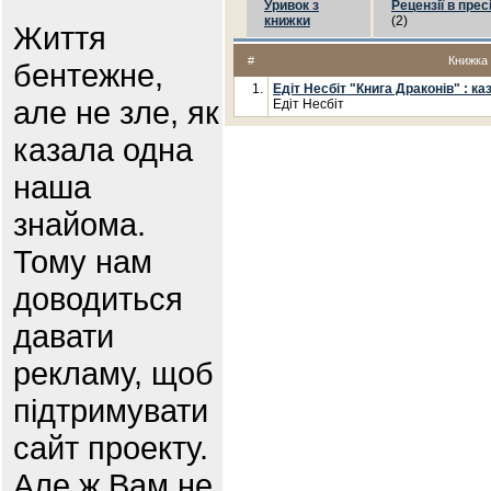
Уривок з
Рецензії в прес
книжки
(2)
Життя
#
Книжка
бентежне,
1.
Едіт Несбіт "Книга Драконів" : ка
але не зле, як
Едіт Несбіт
казала одна
наша
знайома.
Тому нам
доводиться
давати
рекламу, щоб
підтримувати
сайт проекту.
Але ж Вам не