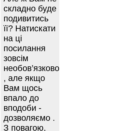
складно буде
подивитись
її? Натискати
на ці
посилання
зовсім
необов’язково
, але якщо
Вам щось
впало до
вподоби -
дозволяємо .
З повагою,