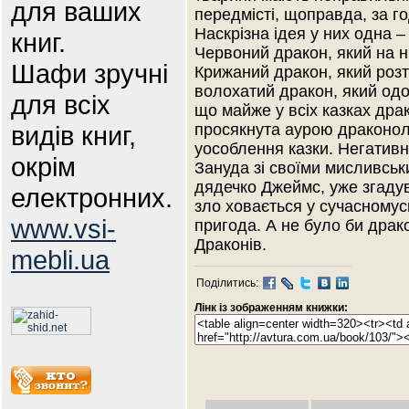
для ваших
передмісті, щоправда, за го
Наскрізна ідея у них одна –
книг.
Червоний дракон, який на 
Шафи зручні
Крижаний дракон, який розт
волохатий дракон, який одо
для всіх
що майже у всіх казках драко
видів книг,
просякнута аурою драконол
уособлення казки. Негативні
окрім
Зануда зі своїми мисливсь
дядечко Джеймс, уже згаду
електронних.
зло ховається у сучасномусв
www.vsi-
пригода. А не було би драко
Драконів.
mebli.ua
Поділитись:
Лінк із зображенням книжки: