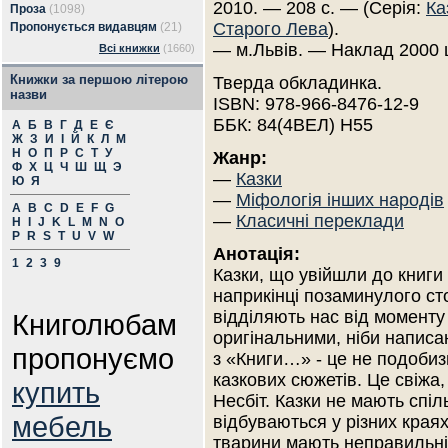
2010. — 208 с. — (Серія:
Ка
Проза
(1098)
Старого Лева
).
Пропонується видавцям
(21)
— м.Львів. — Наклад 2000 
Всі книжки
(1660)
Книжки за першою літерою
Тверда обкладинка.
назви
ISBN: 978-966-8476-12-9
ББК: 84(4ВЕЛ) Н55
А
Б
В
Г
Д
Е
Є
Ж
З
И
І
Й
К
Л
М
Н
О
П
Р
С
Т
У
Жанр:
Ф
Х
Ц
Ч
Ш
Щ
Э
—
Казки
Ю
Я
—
Міфологія інших народів
A
B
C
D
E
F
G
—
Класичні переклади
H
I
J
K
L
M
N
O
P
R
S
T
U
V
W
Анотація:
1
2
3
9
Казки, що увійшли до книги
наприкінці позаминулого стол
відділяють нас від моменту
Книголюбам
оригінальними, ніби написа
пропонуємо
з «Книги…» - це не подобиз
казкових сюжетів. Це свіжа, 
купить
Несбіт. Казки не мають спіль
мебель
відбуваються у різних краях.
тварини мають неправильні 