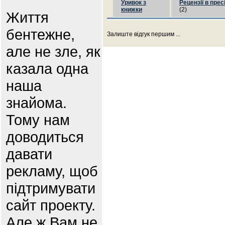
Уривок з
Рецензії в прес
книжки
(2)
Життя
бентежне,
Залиште відгук першим ...
але не зле, як
казала одна
наша
знайома.
Тому нам
доводиться
давати
рекламу, щоб
підтримувати
сайт проекту.
Але ж Вам не