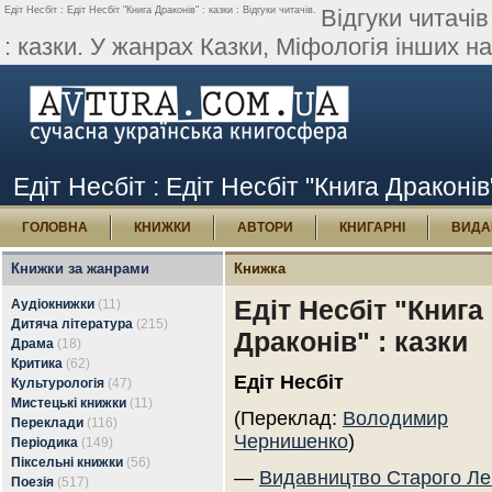
Едіт Несбіт : Едіт Несбіт "Книга Драконів" : казки : Відгуки читачів.
Відгуки читачів
: казки. У жанрах Казки, Міфологія інших на
Едіт Несбіт : Едіт Несбіт "Книга Драконів"
ГОЛОВНА
КНИЖКИ
АВТОРИ
КНИГАРНІ
ВИДА
Книжки за жанрами
Книжка
Едіт Несбіт "Книга
Аудіокнижки
(11)
Дитяча література
(215)
Драконів" : казки
Драма
(18)
Критика
(62)
Едіт Несбіт
Культурологія
(47)
Мистецькі книжки
(11)
(Переклад:
Володимир
Переклади
(116)
Чернишенко
)
Періодика
(149)
Піксельні книжки
(56)
—
Видавництво Старого Ле
Поезія
(517)