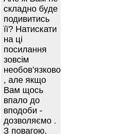
складно буде
подивитись
її? Натискати
на ці
посилання
зовсім
необов’язково
, але якщо
Вам щось
впало до
вподоби -
дозволяємо .
З повагою,