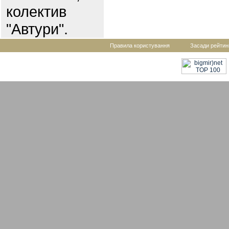
колектив
"Автури".
Правила користування
Засади рейтин