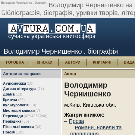
Володимир Чернишенко : біографія.
Володимир Чернишенко на са
Бібліографія, біографія, уривки творів, літер
Володимир Чернишенко : біографія
ГОЛОВНА
КНИЖКИ
АВТОРИ
КНИГАРНІ
ВИДА
Автори за жанрами
Автор
Володимир
Аудіокнижки
(10)
Дитяча література
(74)
Чернишенко
Драма
(13)
Критика
(26)
м.Київ, Київська обл.
Культурологія
(18)
Мистецькі книжки
(7)
Жанри книжок:
Переклади
(4294967266)
–
Проза
Періодика
(56)
–
Романи, новели та
Піксельні книжки
(34)
Поезія
(145)
оповідання