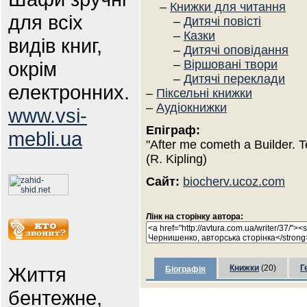
–
Книжки для читання
для всіх
–
Дитячі повісті
–
Казки
видів книг,
–
Дитячі оповідання
окрім
–
Віршовані твори
–
Дитячі переклади
електронних.
–
Піксельні книжки
–
Аудіокнижки
www.vsi-
Епіграф:
mebli.ua
"After me cometh a Builder. T
(R. Kipling)
Сайт:
biocherv.ucoz.com
Лінк на сторінку автора:
Життя
Книжки
(20)
Г
Біографія
бентежне,