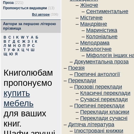
Проза
(221)
–
Жіноче
Пропонується видавцям
(13)
–
Сентиментальне
Всі автори
(336)
–
Містичне
–
Мандрівне
Автори за першою літерою
прізвища
–
Мариністика
–
Колоніальне
B
C
I
K
W
Y
А
Б
В
Г
Д
Є
Ж
З
І
К
–
Мелодрама
Л
М
Н
О
П
Р
С
–
Міфологічне
Т
У
Ф
Х
Ц
Ч
Ш
Щ
Ю
Я
–
Міфологія інших н
–
Документальна проза
–
Поезія
Книголюбам
–
Поетичні антології
–
Переклади
пропонуємо
–
Прозові переклади
купить
–
Класичні переклади
–
Сучасні переклади
мебель
–
Поетичні переклади
для ваших
–
Переклади класики
–
Переклади сучасні
книг.
–
Дитяча література
–
Ілюстровані книжки
Шафи зручні