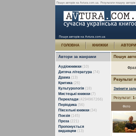
Пошук авторів на Avtura.com.ua.
Результати пошуку авторів 
Пошук авторів на Avtura.com.ua
ГОЛОВНА
КНИЖКИ
АВТОР
Автори за жанрами
Пошук авто
Аудіокнижки
(10)
Фраз
Дитяча література
(74)
Драма
(13)
Результат 
Критика
(26)
Культурологія
(18)
Змінити зап
Мистецькі книжки
(7)
Результат:
1
Переклади
(4294967266)
Періодика
(56)
Фото
Піксельні книжки
(34)
Поезія
(145)
Проза
(221)
Пропонується
видавцям
(13)