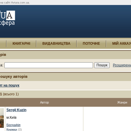
на сайті Avtura.com.ua.
И
КНИГАРНІ
ВИДАВНИЦТВА
ПОТОЧНЕ
МІЙ АККА
рів
а:
Розширени
пошуку авторів
ит на пошук
-1
(всього 1)
Автор
Жанри
Sergii Kuzin
м.Київ
Біографія
Книжки
(0)