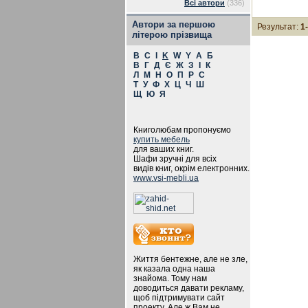
Всі автори
(336)
Автори за першою
Результат:
1
літерою прізвища
B
C
I
K
W
Y
А
Б
В
Г
Д
Є
Ж
З
І
К
Л
М
Н
О
П
Р
С
Т
У
Ф
Х
Ц
Ч
Ш
Щ
Ю
Я
Книголюбам пропонуємо
купить мебель
для ваших книг.
Шафи зручні для всіх
видів книг, окрім електронних.
www.vsi-mebli.ua
Життя бентежне, але не зле,
як казала одна наша
знайома. Тому нам
доводиться давати рекламу,
щоб підтримувати сайт
проекту. Але ж Вам не