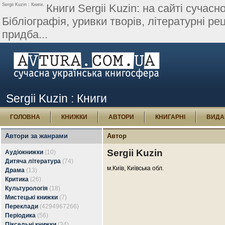
Sergii Kuzin : Книги.
Книги Sergii Kuzin: на сайті сучасн
Бібліографія, уривки творів, літературні рец
придба...
Sergii Kuzin : Книги
ГОЛОВНА
КНИЖКИ
АВТОРИ
КНИГАРНІ
ВИДА
Автори за жанрами
Автор
Sergii Kuzin
Аудіокнижки
(10)
Дитяча література
(74)
м.Київ, Київська обл.
Драма
(13)
Критика
(26)
Культурологія
(18)
Мистецькі книжки
(7)
Переклади
(4294967266)
Періодика
(56)
Піксельні книжки
(34)