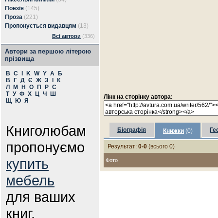
Поезія
(145)
Проза
(221)
Пропонується видавцям
(13)
Всі автори
(336)
Автори за першою літерою
прізвища
B
C
I
K
W
Y
А
Б
В
Г
Д
Є
Ж
З
І
К
Л
М
Н
О
П
Р
С
Т
У
Ф
Х
Ц
Ч
Ш
Лінк на сторінку автора:
Щ
Ю
Я
Книголюбам
Біографія
Ге
Книжки
(0)
пропонуємо
Результат:
0-0
(всього 0)
купить
Фото
мебель
для ваших
книг.