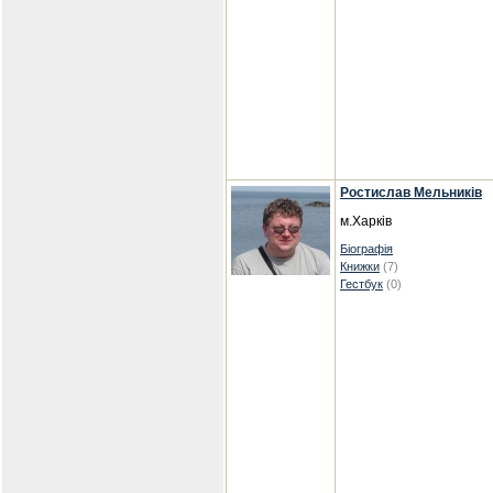
Ростислав Мельників
м.Харків
Біографія
Книжки
(7)
Гестбук
(0)