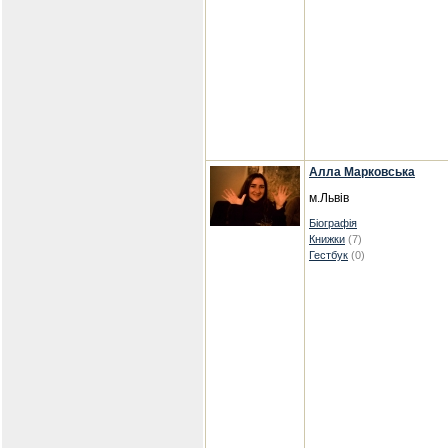
Алла Марковська
м.Львів
Біографія
Книжки
(7)
Гестбук
(0)