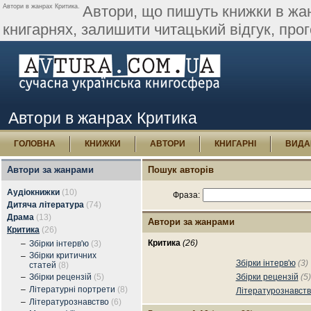
Автори в жанрах Критика.
Автори, що пишуть книжки в жан
книгарнях, залишити читацький відгук, про
Автори в жанрах Критика
ГОЛОВНА
КНИЖКИ
АВТОРИ
КНИГАРНІ
ВИДА
Автори за жанрами
Пошук авторів
Аудіокнижки
(10)
Фраза:
Дитяча література
(74)
Драма
(13)
Автори за жанрами
Критика
(26)
Критика
(26)
–
Збірки інтерв'ю
(3)
Збірки критичних
–
Збірки інтерв'ю
(3)
статей
(8)
–
Збірки рецензій
(5)
Збірки рецензій
(5)
–
Літературні портрети
(8)
Літературознавст
–
Літературознавство
(6)