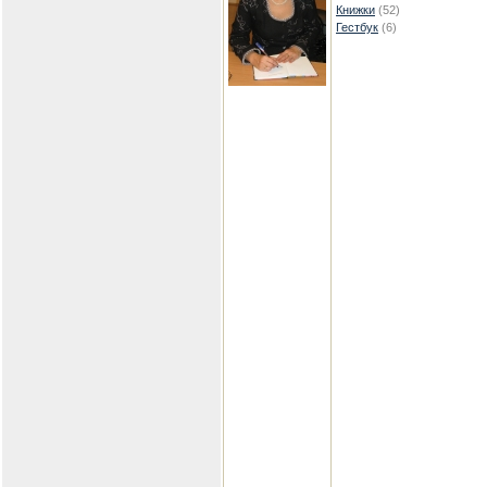
Книжки
(52)
Гестбук
(6)