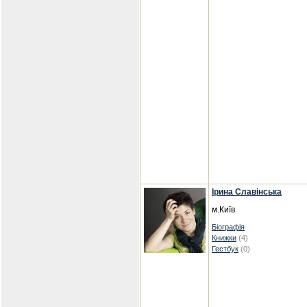
Ірина Славінська
м.Київ
Біографія
Книжки
(4)
Гестбук
(0)