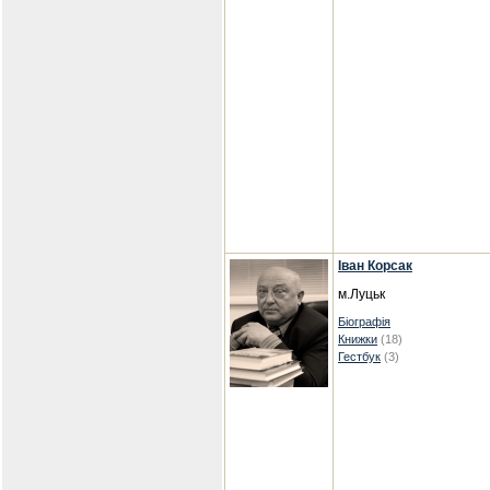
Іван Корсак
м.Луцьк
Біографія
Книжки
(18)
Гестбук
(3)