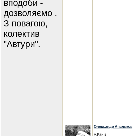
вподоби -
дозволяємо .
З повагою,
колектив
"Автури".
Олександр Апальков
м.Канів