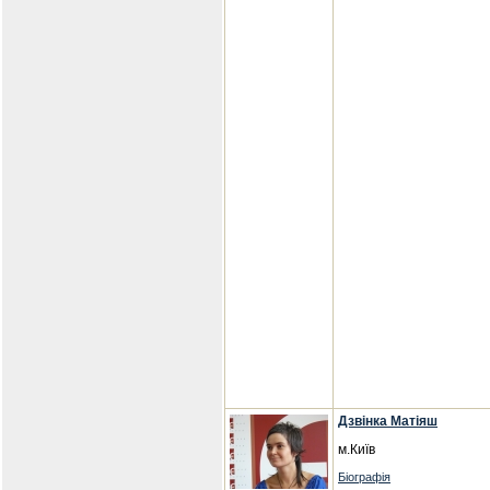
Дзвінка Матіяш
м.Київ
Біографія