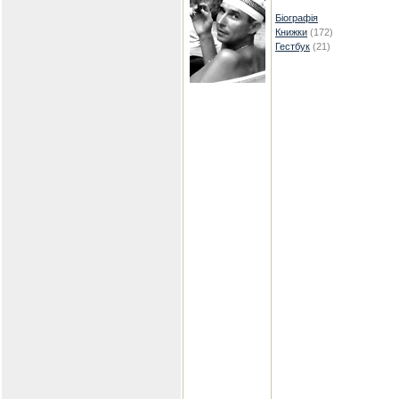
Біографія
Книжки
(172)
Гестбук
(21)