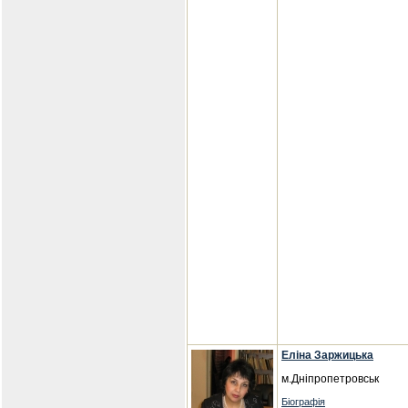
Еліна Заржицька
м.Дніпропетровськ
Біографія