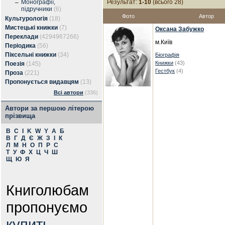
Монографії,
Результат:
1-10
(всього 28)
–
підручники
(6)
Фото
Автор
Культурологія
(18)
Мистецькі книжки
(7)
Оксана Забужко
Переклади
(4294967266)
м.Київ
Періодика
(56)
Піксельні книжки
(34)
Біографія
Книжки
(43)
Поезія
(145)
Гестбук
(4)
Проза
(221)
Пропонується видавцям
(13)
Всі автори
(336)
Автори за першою літерою
прізвища
B
C
I
K
W
Y
А
Б
В
Г
Д
Є
Ж
З
І
К
Л
М
Н
О
П
Р
С
Т
У
Ф
Х
Ц
Ч
Ш
Щ
Ю
Я
Книголюбам
пропонуємо
купить