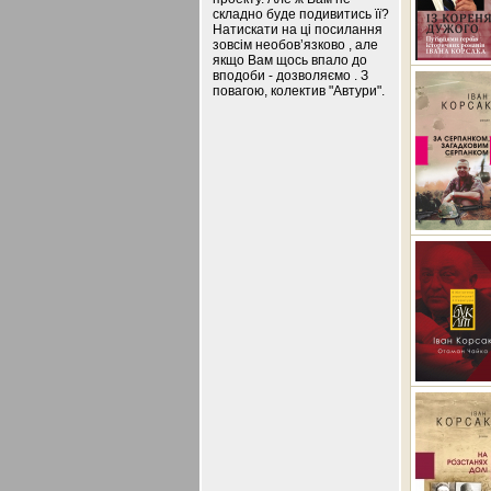
складно буде подивитись її?
Натискати на ці посилання
зовсім необов’язково , але
якщо Вам щось впало до
вподоби - дозволяємо . З
повагою, колектив "Автури".