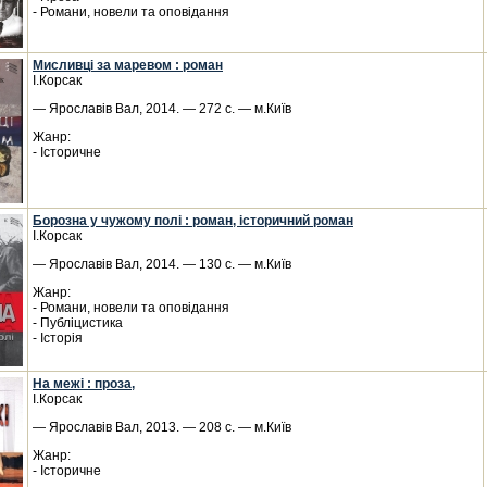
- Романи, новели та оповідання
Мисливці за маревом : роман
І.Корсак
— Ярославів Вал, 2014. — 272 с. — м.Київ
Жанр:
- Історичне
Борозна у чужому полі : роман, історичний роман
І.Корсак
— Ярославів Вал, 2014. — 130 с. — м.Київ
Жанр:
- Романи, новели та оповідання
- Публіцистика
- Історія
На межі : проза,
І.Корсак
— Ярославів Вал, 2013. — 208 с. — м.Київ
Жанр:
- Історичне