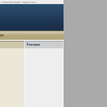
літературні рецезії і відгуки читач...
УНТ
Реклама