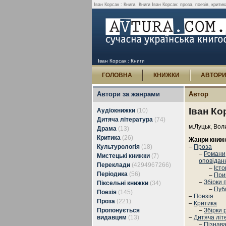
Іван Корсак : Книги.
Книги Іван Корсак: проза, поезія, критик
Іван Корсак : Книги
ГОЛОВНА
КНИЖКИ
АВТОР
Автори за жанрами
Автор
Іван Ко
Аудіокнижки
(10)
Дитяча література
(74)
м.Луцьк, Вол
Драма
(13)
Критика
(26)
Жанри книж
Культурологія
(18)
–
Проза
–
Романи,
Мистецькі книжки
(7)
оповідан
Переклади
(4294967266)
–
Іст
Періодика
(56)
–
При
–
Збірки 
Піксельні книжки
(34)
–
Пуб
Поезія
(145)
–
Поезія
Проза
(221)
–
Критика
Пропонується
–
Збірки 
видавцям
(13)
–
Дитяча літ
–
Пізнав