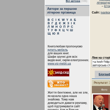
Всі автори
(336)
літерату
–
Істо
Автори за першою
літерою прізвища
Сайт:
ivanko
B
C
I
K
W
Y
А
Б
В
Г
Д
Є
Ж
З
І
К
Л
М
Н
О
П
Р
С
Т
У
Ф
Х
Ц
Ч
Ш
Щ
Ю
Я
Книголюбам пропонуємо
купить мебель
для ваших книг.
Шафи зручні для всіх
Лінк на стор
видів книг, окрім електронних.
www.vsi-mebli.ua
Біограф
Результат:
Фото
Життя бентежне, але не зле,
як казала одна наша
знайома. Тому нам
доводиться давати рекламу,
щоб підтримувати сайт
проекту. Але ж Вам не