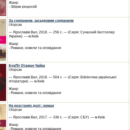
Жанр:
- Збірки рецензій
За серпанком, загадковим серпанком
І.Корсак
— Ярославів Вал, 2018. — 256 с. — (Серія: Сучасний бестселер
України). — м.Київ
Жанр:
- Романи, новели та оповідання
БукЛіт Отаман Чайка
І.Корсак
— Ярославів Вал, 2018. — 504 с. — (Серія: Бібліотека української
літератури). — м.Київ
Жанр:
- Романи, новели та оповідання
На розстанях долі : роман
І.Корсак
— Ярославів Вал, 2017. — 336 с. — (Серія: СБУ). — м.Київ
Жанр:
- Романи, новели та оповідання