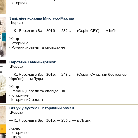
- Історичне
Запізніле кохання Миклухо-Маклая
І.Корсак
— К.: Ярославів Вал, 2016. — 232 с. — (Серія: СБУ). — м.Київ
Жанр:
- Історичне
- Романи, новели та оповідання
Перстень Ганни Барвінок
І.Корсак
— К.: Ярославів Вал, 2015. — 248 с. — (Серія: Сучасний бестселер
України). — м.Луцьк
Жанр:
- Романи, новели та оповідання
- Історичне
- історичний роман
Вибух у пустелі : історичний роман
І.Корсак
— К.: Ярославів Вал, 2015. — 236 с. — м.Луцьк
Жанр:
- Історичне
- Проза