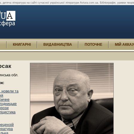
а, дитяча література на сайті сучасної української літератури Avtura.com.ua. Бібліографія, уривки творів, 
И
КНИГАРНІ
ВИДАВНИЦТВА
ПОТОЧНЕ
МІЙ АККА
рсак
инська обл.
ок:
 новели та
ня
оричне
годницьке
прози
ліцистика
рецензій
ература
альна