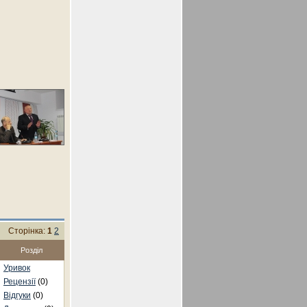
Сторінка:
1
2
Розділ
Уривок
Рецензії
(0)
Відгуки
(0)