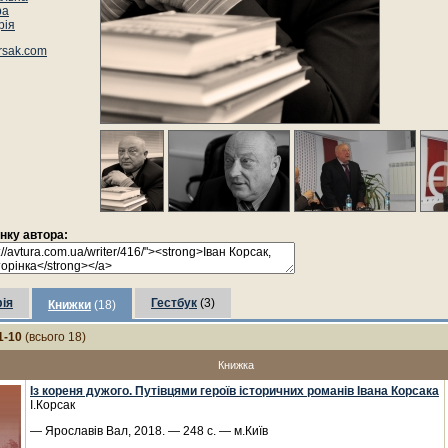
ра
рія
rsak.com
інку автора:
ія
Гестбук
(3)
Книжки
(18)
1-10
(всього 18)
Книжка
Із кореня дужого. Путівцями героїв історичних романів Івана Корсака
І.Корсак
— Ярославів Вал, 2018. — 248 с. — м.Київ