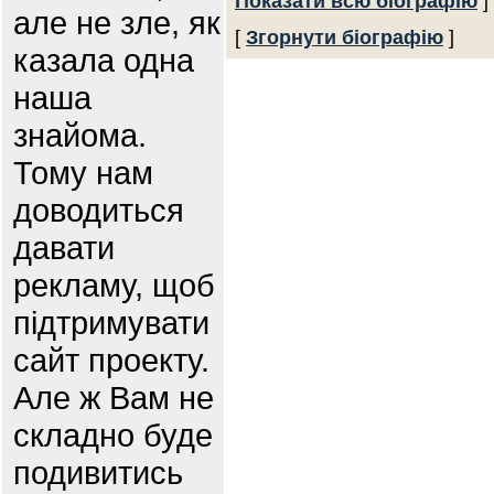
Показати всю біографію
]
але не зле, як
[
Згорнути біографію
]
казала одна
наша
знайома.
Тому нам
доводиться
давати
рекламу, щоб
підтримувати
сайт проекту.
Але ж Вам не
складно буде
подивитись