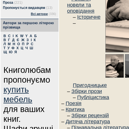
Проза
(221)
новели та
Пропонується видавцям
(13)
оповідання
Всі автори
(336)
–
Історичне
–
Автори за першою літерою
прізвища
B
C
I
K
W
Y
А
Б
В
Г
Д
Є
Ж
З
І
К
Л
М
Н
О
П
Р
С
Т
У
Ф
Х
Ц
Ч
Ш
Щ
Ю
Я
Книголюбам
пропонуємо
Пригодницьке
купить
–
Збірки прози
мебель
–
Публіцистика
–
Поезія
для ваших
–
Критика
–
Збірки рецензій
книг.
–
Дитяча література
Шафи зручні
–
Пізнавальна література