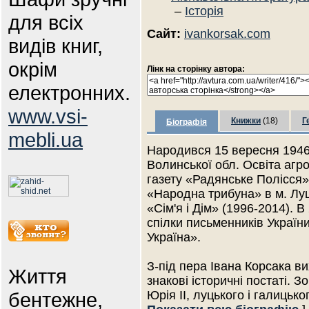
–
Історія
для всіх
Сайт:
ivankorsak.com
видів книг,
окрім
Лінк на сторінку автора:
електронних.
www.vsi-
Книжки
(18)
Г
Біографія
mebli.ua
Народився 15 вересня 1946 
Волинської обл. Освіта агр
газету «Радянське Полісся»
«Народна трибуна» в м. Лу
«Сім'я і Дім» (1996-2014). В
спілки письменників України
Україна».
З-під пера Івана Корсака ви
Життя
знакові історичні постаті. З
бентежне,
Юрія ІІ, луцького і галиць