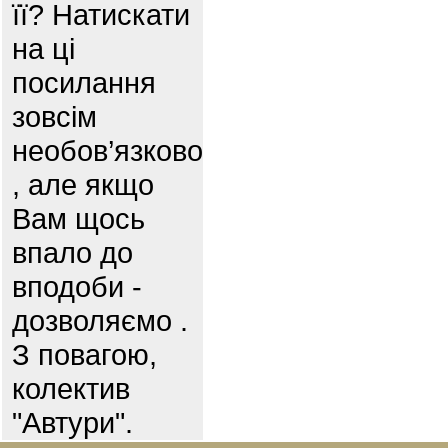
її? Натискати
на ці
посилання
зовсім
необов’язково
, але якщо
Вам щось
впало до
вподоби -
дозволяємо .
З повагою,
колектив
"Автури".