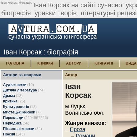
Іван Корсак : біографія.
Іван Корсак на сайті сучасної укр
біографія, уривки творів, літературні рецезії
Іван Корсак : біографія
ГОЛОВНА
КНИЖКИ
АВТОРИ
КНИГАРНІ
ВИДА
Автори за жанрами
Автор
Іван
Аудіокнижки
(10)
Дитяча література
(74)
Корсак
Драма
(13)
Критика
(26)
м.Луцьк,
Культурологія
(18)
Волинська обл.
Мистецькі книжки
(7)
Переклади
(4294967266)
Жанри книжок:
Періодика
(56)
–
Проза
Піксельні книжки
(34)
Поезія
(145)
–
Романи,