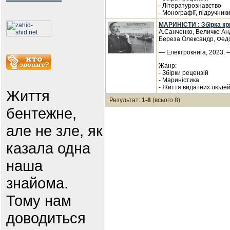
- Літературознавство
- Монографії, підручник
МАРИНІСТИ : Збірка кр
А.Санченко, Величко Ан
Береза Олександр, Фед
— Електрокнига, 2023. —
Жанр:
- Збірки рецензій
- Мариністика
- Життя видатних люде
Життя
Результат:
1-8
(всього 8)
бентежне,
але не зле, як
казала одна
наша
знайома.
Тому нам
доводиться