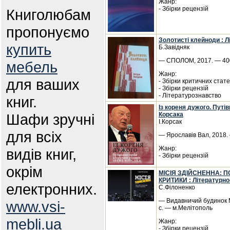
Жанр:
- Збірки рецензій
Книголюбам
пропонуємо
Золотисті клейноди : 
купить
Б.Завідняк
— СПОЛОМ, 2017. — 400
мебель
Жанр:
для ваших
- Збірки критичних стат
- Збірки рецензій
- Літературознавство
книг.
Із кореня дужого. Путі
Шафи зручні
Корсака
І.Корсак
для всіх
— Ярославів Вал, 2018. 
Жанр:
видів книг,
- Збірки рецензій
окрім
МІСІЯ ЗДІЙСНЕННА: П
КРИТИКИ : Літературно-
електронних.
С.Філоненко
— Видавничий будинок М
www.vsi-
с. — м.Мелітополь
mebli.ua
Жанр:
- Збірки рецензій