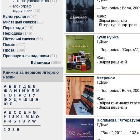
Т.Дігай
–
Літературознавство
(14)
Монографії,
–
— Тернопіль : Воля, 200
підручники
(16)
Жанр:
Культурологія
(47)
- Збірки рецензій
Мистецькі книжки
(11)
- Літературні портрети
Переклади
(116)
Періодика
(149)
Кубік Рубіка
Піксельні книжки
(56)
Т.Дігай
Поезія
(517)
— Тернопіль : "СорокА",
Проза
(1098)
Пропонується видавцям
(21)
Жанр:
- Збірки рецензій
Всі книжки
(1660)
Книжки за першою літерою
назви
Метроном
Т.Дігай
А
Б
В
Г
Д
Е
Є
— Тернопіль : Воля, 200
Ж
З
И
І
Й
К
Л
М
Н
О
П
Р
С
Т
У
Жанр:
Ф
Х
Ц
Ч
Ш
Щ
Э
- Збірки критичних стат
Ю
Я
- Збірки рецензій
A
B
C
D
E
F
G
H
I
J
K
L
M
N
O
Післямова : Літературн
P
R
S
T
U
V
W
Т.Дігай
1
2
3
9
— "Воля", 2011. — 132 с