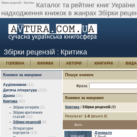
Збірки рецензій : Критика.
Каталог та рейтинг книг України
надходження книжок в жанрах Збірки рецен
Збірки рецензій : Критика
ГОЛОВНА
КНИЖКИ
АВТОРИ
КНИГАРНІ
ВИДА
Книжки за жанрами
Пошук книжок
Аудіокнижки
(11)
Фраза:
Дитяча література
(215)
Драма
(18)
Книжки за жанрами
Критика
(62)
Критика
/
Збірки рецензій
(8)
–
Збірки інтерв'ю
(2)
Збірки критичних
–
Результат:
1-8
(всього 8)
статей
(10)
–
Збірки рецензій
(8)
Фото
Літературні
–
портрети
(13)
Дзеркало