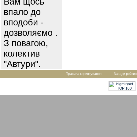
Вам щось
впало до
вподоби -
дозволяємо .
З повагою,
колектив
"Автури".
Правила користування
Засади рейтин