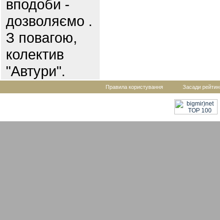
вподоби -
дозволяємо .
З повагою,
колектив
"Автури".
Правила користування
Засади рейтин