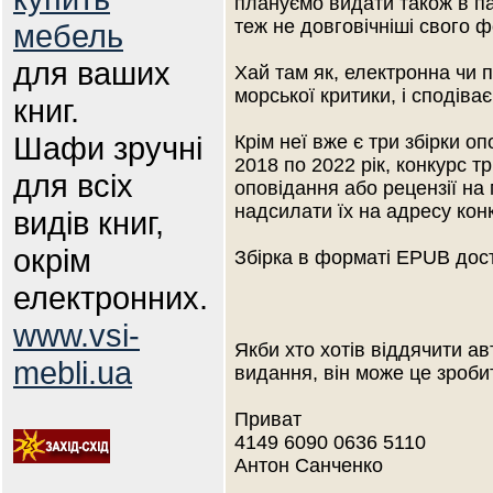
плануємо видати також в па
теж не довговічніші свого 
мебель
для ваших
Хай там як, електронна чи п
морської критики, і сподіва
книг.
Шафи зручні
Крім неї вже є три збірки о
2018 по 2022 рік, конкурс т
для всіх
оповідання або рецензії на
надсилати їх на адресу кон
видів книг,
окрім
Збірка в форматі EPUB дос
електронних.
www.vsi-
Якби хто хотів віддячити а
mebli.ua
видання, він може це зроби
Приват
4149 6090 0636 5110
Антон Санченко