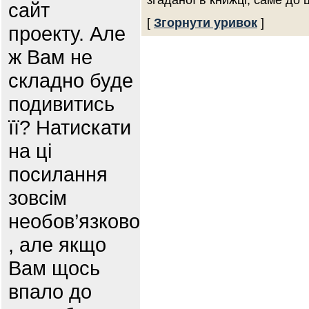
згаданої в книжці, саме до 
сайт
[
Згорнути уривок
]
проекту. Але
ж Вам не
складно буде
подивитись
її? Натискати
на ці
посилання
зовсім
необов’язково
, але якщо
Вам щось
впало до