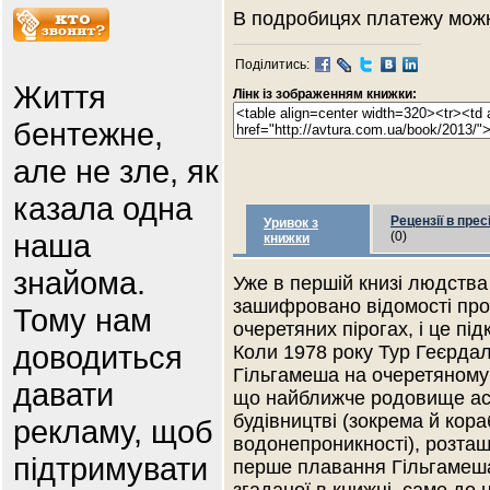
В подробицях платежу мо
Поділитись:
Життя
Лінк із зображенням книжки:
бентежне,
але не зле, як
казала одна
Рецензії в прес
Уривок з
наша
(0)
книжки
знайома.
Уже в першій книзі людства
зашифровано відомості про
Тому нам
очеретяних пірогах, і це пі
доводиться
Коли 1978 року Тур Геєрда
Гільгамеша на очеретяному ч
давати
що найближче родовище ас
будівництві (зокрема й кора
рекламу, щоб
водонепроникності), розташ
підтримувати
перше плавання Гільгамеша