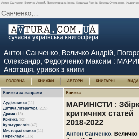
Антон Санченко, Величко Андрій, Погореловська Ірина, Кирилаш Леонід, Береза Олександр, Федорченк
Санченко,...
Антон Санченко, Величко Андрій, Погор
Олександр, Федорченко Максим : МАРИНІ
Анотація, уривок з книги
ГОЛОВНА
КНИЖКИ
АВТОРИ
КНИГАРНІ
ВИДА
Книжки за жанрами
Книжка
МАРИНІСТИ : Збір
Аудіокнижки
(11)
Дитяча література
(215)
критичних статей
Драма
(18)
Критика
(62)
2018-2022
Культурологія
(47)
Мистецькі книжки
(11)
Антон Санченко
,
Величко
Переклади
(116)