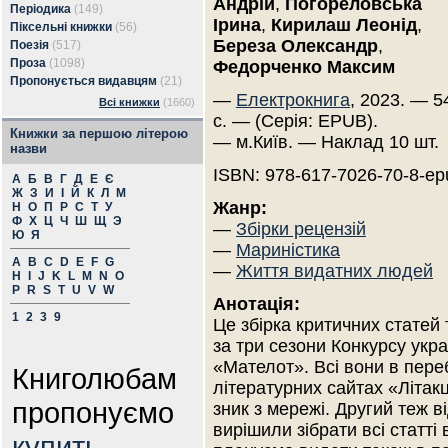
Андрій
,
Погореловська
Періодика
(149)
Ірина
,
Кирилаш Леонід
,
Піксельні книжки
(56)
Береза Олександр
,
Поезія
(517)
Проза
(1098)
Федорченко Максим
Пропонується видавцям
(21)
—
Електрокнига
, 2023. — 5
Всі книжки
(1660)
с. — (Серія: EPUB).
Книжки за першою літерою
— м.Київ. — Наклад 10 шт.
назви
ISBN: 978-617-7026-70-8-ep
А
Б
В
Г
Д
Е
Є
Ж
З
И
І
Й
К
Л
М
Жанр:
Н
О
П
Р
С
Т
У
Ф
Х
Ц
Ч
Ш
Щ
Э
—
Збірки рецензій
Ю
Я
—
Мариністика
A
B
C
D
E
F
G
—
Життя видатних людей
H
I
J
K
L
M
N
O
P
R
S
T
U
V
W
Анотація:
1
2
3
9
Це збірка критичних статей 
за три сезони Конкурсу укра
«Мателот». Всі вони в пере
Книголюбам
літературних сайтах «Літак
пропонуємо
зник з мережі. Другий теж в
вирішили зібрати всі статті
купить