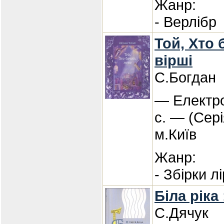
Жанр:
- Верлібр
Той, Хто 
вірші
С.Богдан
— Електро
с. — (Сері
м.Київ
Жанр:
- Збірки л
Біла ріка
С.Дячук