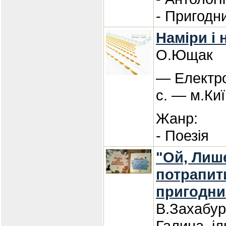
- Пригодн
Наміри і н
О.Ющак
— Електро
с. — м.Киї
Жанр:
- Поезія
"Ой, Лиш
потрапити
пригодни
В.Захабур
Галина, і