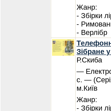
Жанр:
- Збірки л
- Римован
- Верлібр
Телефонн
Зібране у
Р.Скиба
— Електро
с. — (Сері
м.Київ
Жанр:
- Збірки л