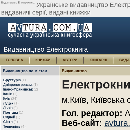
Видавництво Електрокнига.
Українське видавництво Електро
видавничі серії, видані книжки
Видавництво Електрокнига
ГОЛОВНА
КНИЖКИ
АВТОРИ
КНИГАРНІ
ВИДА
Видавництва по містам
Видавництво
Електрокни
Брустурів
(1)
Дніпропетровськ
(1)
Івано-Франківськ
(2)
Канів
(1)
м.Київ, Київська 
Київ
(24)
Луцьк
(1)
Львів
(9)
Гол. редактор:
А
Полтава
(1)
Сідней
(1)
Веб-сайт:
avtura
Сіетл
(1)
Тернопіль
(4)