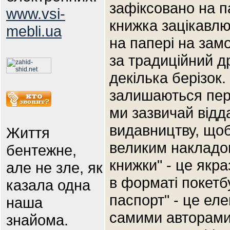
зафіксовано на п
www.vsi-
книжка зацікавлює
mebli.ua
на папері на зам
за традиційний д
декілька берізок.
залишаються пер
ми зазвичай відд
видавництву, щоб
Життя
великим накладом
бентежне,
книжки" - це якр
але не зле, як
в форматі покетб
казала одна
паспорт" - це еле
наша
самими авторами
знайома.