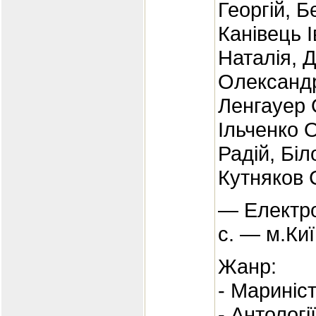
Георгій, 
Канівець 
Наталія, 
Олександр
Ленгауер 
Ільченко 
Радій, Біл
Кутняков 
— Електро
с. — м.Киї
Жанр:
- Мариніс
- Антологі