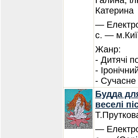
Катерина
— Електро
с. — м.Киї
Жанр:
- Дитячі по
- Іронічни
- Сучасне
Будда для
веселі пі
Т.Прутков
— Електро