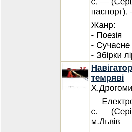
с. — (Сер
паспорт).
Жанр:
- Поезія
- Сучасне
- Збірки л
Навігато
темряві
Х.Дрогом
— Електро
с. — (Сері
м.Львів