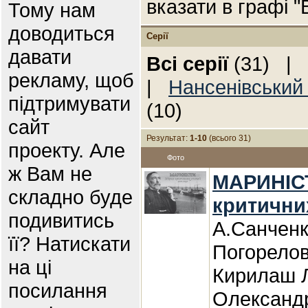
вказати в графі 
Тому нам
доводиться
Серії
давати
Всі серії
(31) |
рекламу, щоб
|
Нансенівський
підтримувати
(10)
сайт
Результат:
1-10
(всього 31)
проекту. Але
Фото
ж Вам не
МАРИНІСТ
складно буде
критичних
подивитись
А.Санченк
її? Натискати
Погорелов
на ці
Кирилаш Л
посилання
Олександ