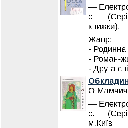
— Електро
с. — (Сері
книжки). 
Жанр:
- Родинна
- Роман-ж
- Друга св
Обкладинк
О.Мамчич
— Електро
с. — (Сері
м.Київ