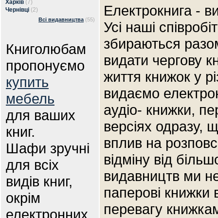
Харків
(7)
Електрокнига - в
Чернівці
(2)
Всі видавництва
(55)
Усі наші співробі
збираються разом
Книголюбам
видати чергову к
пропонуємо
життя книжок у рі
купить
видаємо електронн
мебель
аудіо- книжки, п
для ваших
версіях одразу, 
книг.
вплив на розповс
Шафи зручні
відміну від більш
для всіх
видавництв ми н
видів книг,
паперові книжки 
окрім
перевагу книжкам
електронних.