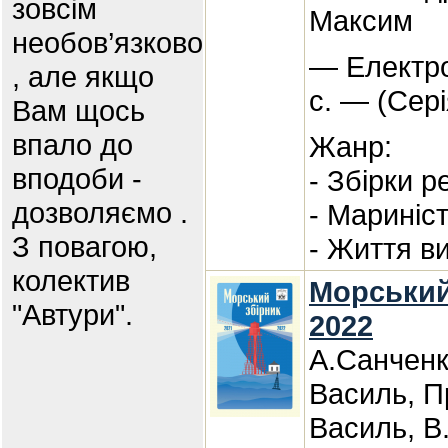
зовсім
Максим
необов’язково
— Електро
, але якщо
с. — (Сер
Вам щось
впало до
Жанр:
вподоби -
- Збірки р
дозволяємо .
- Мариніс
З повагою,
- Життя в
колектив
Морський
"Автури".
2022
А.Санченк
Василь, П
Василь, В