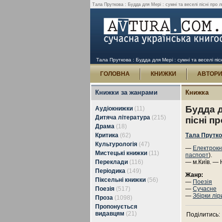
Тала Пруткова : Будда для Мері : сумні та веселі пісні про л
Тала Пруткова : Будда для Мері : сумні та веселі піс
ГОЛОВНА
КНИЖКИ
АВТОР
Книжки за жанрами
Книжка
Будда д
Аудіокнижки
(11)
Дитяча література
(215)
пісні п
Драма
(18)
Критика
(62)
Тала Прутк
Культурологія
(47)
—
Електрокн
Мистецькі книжки
(11)
паспорт
).
Переклади
(116)
— м.Київ. — 
Періодика
(149)
Жанр:
Піксельні книжки
(56)
—
Поезія
Поезія
(517)
—
Сучасне
—
Збірки лір
Проза
(1098)
Пропонується
видавцям
(21)
Поділитись: