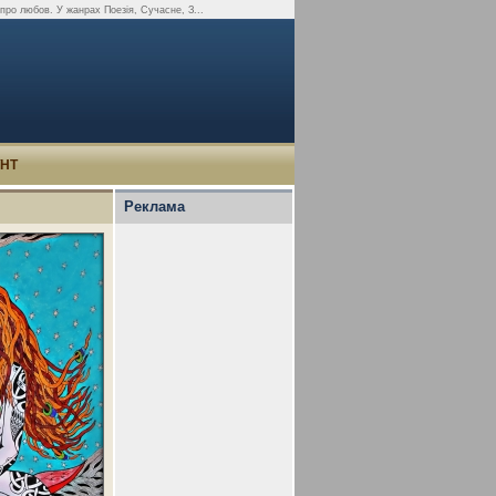
 про любов. У жанрах Поезія, Сучасне, З...
УНТ
Реклама