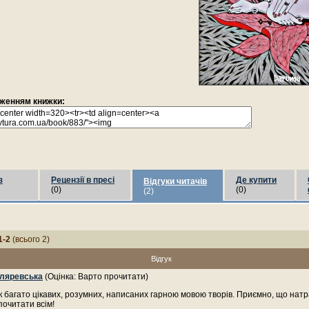
раженням книжки:
з
Рецензії в пресі
Де купити
Відгуки читачів
(0)
(0)
(2)
1-2
(всього 2)
Відгук
ляревська
(Оцінка: Варто прочитати)
к багато цікавих, розумних, написаних гарною мовою творів. Приємно, що нат
почитати всім!