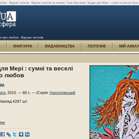
юбов : Відгуки читачів.
Відгуки читачів на книжку Тала Пруткова. Будда для Мері : сумні та веселі пісні
ні про любов : Відгуки читачів
И
КНИГАРНІ
ВИДАВНИЦТВА
ПОТОЧНЕ
МІЙ АККА
ля Мері : сумні та веселі
ро любов
ова
ига
, 2015. — 80 с. — (Серія:
Нансенівський
Наклад 4287 шт.
ики