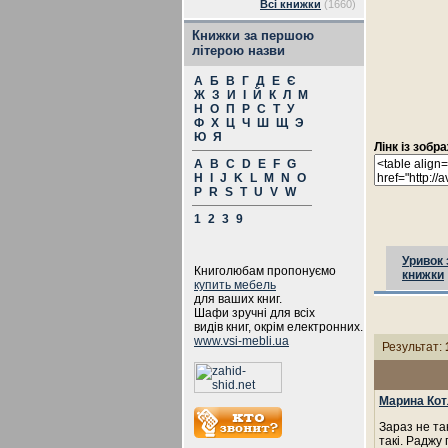
Всі книжки
(1660)
Книжки за першою
літерою назви
А
Б
В
Г
Д
Е
Є
Ж
З
И
І
Й
К
Л
М
Н
О
П
Р
С
Т
У
Ф
Х
Ц
Ч
Ш
Щ
Э
Ю
Я
Лінк із зоб
A
B
C
D
E
F
G
H
I
J
K
L
M
N
O
P
R
S
T
U
V
W
1
2
3
9
Уривок 
Книголюбам пропонуємо
книжки
купить мебель
для ваших книг.
Шафи зручні для всіх
видів книг, окрім електронних.
www.vsi-mebli.ua
Результат:
Марина Кот
Зараз не та
такі. Раджу 