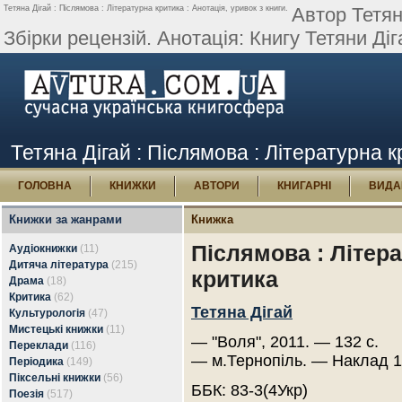
Тетяна Дігай : Післямова : Літературна критика : Анотація, уривок з книги.
Автор Тетян
Збірки рецензій. Анотація: Книгу Тетяни Діг
Тетяна Дігай : Післямова : Літературна к
ГОЛОВНА
КНИЖКИ
АВТОРИ
КНИГАРНІ
ВИДА
Книжки за жанрами
Книжка
Післямова : Літер
Аудіокнижки
(11)
Дитяча література
(215)
критика
Драма
(18)
Критика
(62)
Тетяна Дігай
Культурологія
(47)
Мистецькі книжки
(11)
— "Воля", 2011. — 132 с.
Переклади
(116)
— м.Тернопіль. — Наклад 1
Періодика
(149)
Піксельні книжки
(56)
ББК: 83-3(4Укр)
Поезія
(517)