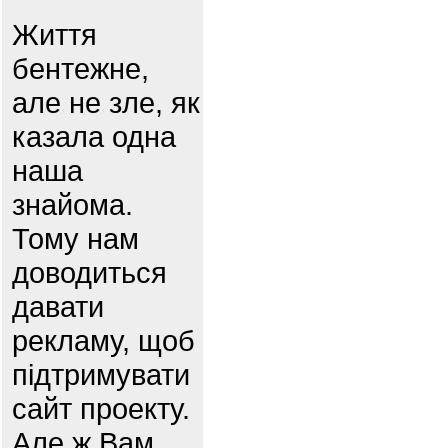
Життя
бентежне,
але не зле, як
казала одна
наша
знайома.
Тому нам
доводиться
давати
рекламу, щоб
підтримувати
сайт проекту.
Але ж Вам