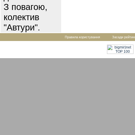
З повагою,
колектив
"Автури".
Правила користування
Засади рейтин