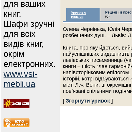
для ваших
книг.
Рецензії в прес
Уривок з
(0)
книжки
Шафи зручні
Олена Чернінька, Юлія Черн
для всіх
розбещених душ. – Львів: ЛА
видів книг,
Книга, про яку йдеться, ви
окрім
найуспішніших видавництв 
львівських письменниць (чар
електронних.
книги – шість глав гармоні
www.vsi-
напівсторінковим епілогом
історій, котрі відбуваютьс
mebli.ua
місті Л.». Вони, ці окремішн
пов’язані спільними подіям
[
Згорнути уривок
]