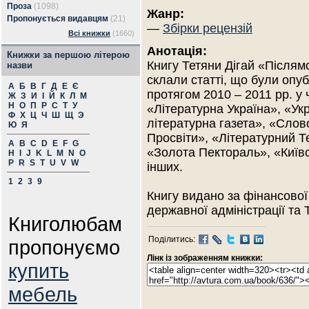
Проза
(1098)
Жанр:
Пропонується видавцям
(21)
—
Збірки рецензій
Всі книжки
(1660)
Анотація:
Книжки за першою літерою
Книгу Тетяни Дігай «Післям
назви
склали статті, що були опуб
А
Б
В
Г
Д
Е
Є
протягом 2010 – 2011 рр. у 
Ж
З
И
І
Й
К
Л
М
Н
О
П
Р
С
Т
У
«Літературна Україна», «Ук
Ф
Х
Ц
Ч
Ш
Щ
Э
літературна газета», «Слов
Ю
Я
Просвіти», «Літературний Т
A
B
C
D
E
F
G
«Золота Пектораль», «Київ
H
I
J
K
L
M
N
O
P
R
S
T
U
V
W
інших.
1
2
3
9
Книгу видано за фінансової
державної адміністрації та 
Книголюбам
Поділитись:
пропонуємо
Лінк із зображенням книжки:
купить
мебель