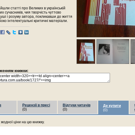
ійшли статті про Великих в українській
тих сучасників, чия творчість чуттєво
уші і розуму автора, покликавши до життя
боко інтелектуальні критичні матеріали.
раженням книжки:
з
Рецензії в пресі
Відгуки читачів
Де купити
(0)
(0)
(0)
жодної ціни на цю книжку.