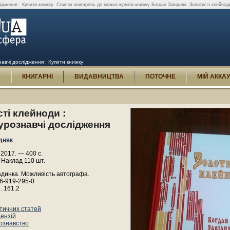
лідження : Купити книжку.
Список книгарень де можна купити книжку Богдан Завідняк. Золотисті клейноди
навчі дослідження : Купити книжку
И
КНИГАРНІ
ВИДАВНИЦТВА
ПОТОЧНЕ
МІЙ АККА
ті клейноди :
урознавчі дослідження
дняк
, 2017. — 400 с.
 Наклад 110 шт.
адинка. Можливість автографа.
6-919-295-0
. 161.2
итичних статей
цензій
ознавство