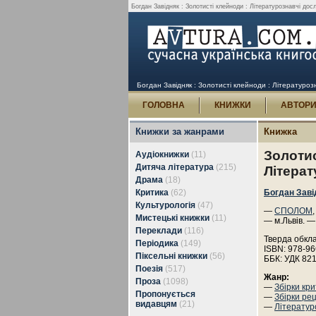
Богдан Завідняк : Золотисті клейноди : Літературознавчі дос
Богдан Завідняк : Золотисті клейноди : Літературоз
ГОЛОВНА
КНИЖКИ
АВТОР
Книжки за жанрами
Книжка
Золотис
Аудіокнижки
(11)
Дитяча література
(215)
Літерат
Драма
(18)
Критика
(62)
Богдан Заві
Культурологія
(47)
—
СПОЛОМ
Мистецькі книжки
(11)
— м.Львів. —
Переклади
(116)
Тверда обкл
Періодика
(149)
ISBN: 978-96
Піксельні книжки
(56)
ББК: УДК 821
Поезія
(517)
Жанр:
Проза
(1098)
—
Збірки кр
Пропонується
—
Збірки ре
видавцям
(21)
—
Літератур