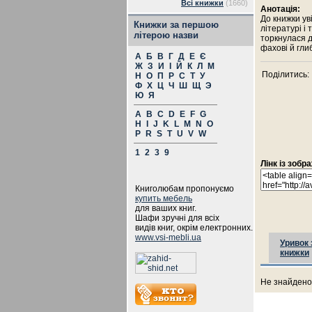
Всі книжки
(1660)
Анотація:
До книжки ув
Книжки за першою
літературі і 
літерою назви
торкнулася д
фахові й гли
А
Б
В
Г
Д
Е
Є
Ж
З
И
І
Й
К
Л
М
Поділитись:
Н
О
П
Р
С
Т
У
Ф
Х
Ц
Ч
Ш
Щ
Э
Ю
Я
A
B
C
D
E
F
G
H
I
J
K
L
M
N
O
P
R
S
T
U
V
W
1
2
3
9
Лінк із зоб
Книголюбам пропонуємо
купить мебель
для ваших книг.
Шафи зручні для всіх
видів книг, окрім електронних.
www.vsi-mebli.ua
Уривок 
книжки
Не знайдено 