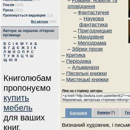
–
Романи, новели та
Поезія
(145)
оповідання
Проза
(221)
–
Фантастичне
Пропонується видавцям
(13)
–
Наукова
Всі автори
(336)
фантастика
–
Пригодницьке
Автори за першою літерою
прізвища
–
Мандрівне
–
Мелодрама
B
C
I
K
W
Y
А
Б
В
Г
Д
Є
Ж
З
І
К
–
Збірки прози
Л
М
Н
О
П
Р
С
–
Критика
Т
У
Ф
Х
Ц
Ч
Ш
Щ
Ю
Я
–
Періодика
–
Альманахи
–
Піксельні книжки
Книголюбам
–
Мистецькі книжки
пропонуємо
Лінк на сторінку автора:
купить
мебель
Книжки
(7)
Ге
Біографія
для ваших
Визнаний художник, і письм
книг.