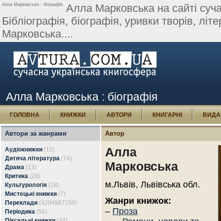
Алла Марковська : біографія.
Алла Марковська на сайті сучас
Бібліографія, біографія, уривки творів, літер
Марковська....
Алла Марковська : біографія
ГОЛОВНА
КНИЖКИ
АВТОРИ
КНИГАРНІ
ВИДА
Автори за жанрами
Автор
Алла
Аудіокнижки
(10)
Дитяча література
(74)
Марковська
Драма
(13)
Критика
(26)
м.Львів, Львівська обл.
Культурологія
(18)
Мистецькі книжки
(7)
Жанри книжок:
Переклади
(4294967266)
–
Проза
Періодика
(56)
Піксельні книжки
(34)