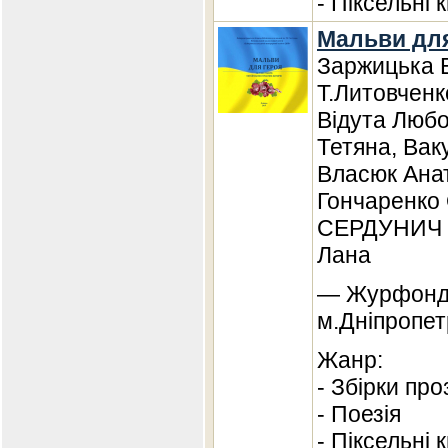
- Піксельні 
Мальви для
Заржицька Е
Т.Литовченк
Відута Любо
Тетяна, Вак
Власюк Анат
Гончаренко 
СЕРДУНИЧ 
Лана
— Журфонд,
м.Дніпропет
Жанр:
- Збірки про
- Поезія
- Піксельні 