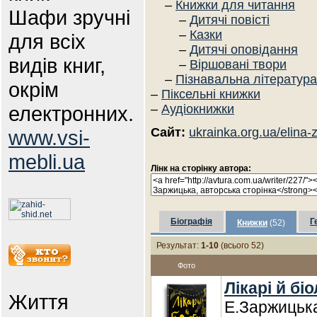
–
Книжки для читання
Шафи зручні
–
Дитячі повісті
–
Казки
для всіх
–
Дитячі оповідання
видів книг,
–
Віршовані твори
–
Пізнавальна література
окрім
–
Піксельні книжки
електронних.
–
Аудіокнижки
Сайт:
ukrainka.org.ua/elina-
www.vsi-
mebli.ua
Лінк на сторінку автора:
Біографія
Г
Книжки
(52)
Результат:
1-10
(всього 52)
Фото
Лікарі й бі
Життя
Е.Заржицьк