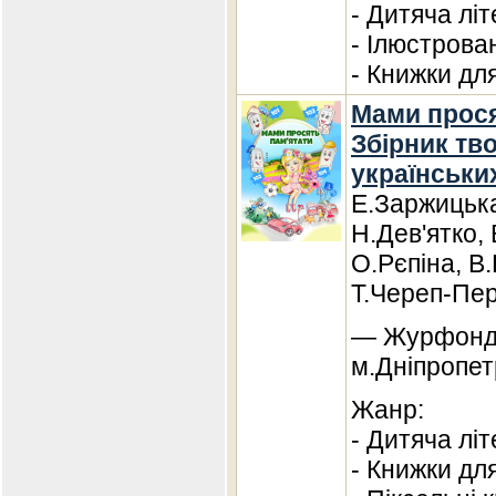
- Дитяча лі
- Ілюстрова
- Книжки дл
Мами прося
Збірник тв
українськи
Е.Заржицька
Н.Дев'ятко,
О.Рєпіна, В.
Т.Череп-Пер
— Журфонд,
м.Дніпропет
Жанр:
- Дитяча лі
- Книжки дл