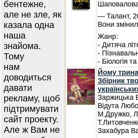
бентежне,
Шаповалов
але не зле, як
— Талант, 2
казала одна
Вони змінил
наша
Жанр:
знайома.
- Дитяча лі
- Пізнаваль
Тому
- Біологія т
нам
Йому трина
доводиться
Збірник тв
давати
українськи
рекламу, щоб
Заржицька Е
Відута Любо
підтримувати
М.Дружко, 
сайт проекту.
Т.Литовченк
Але ж Вам не
Захабура В