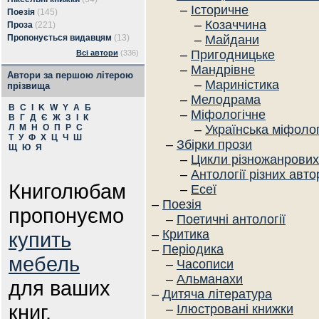
–
Історичне
Поезія
(145)
–
Козаччина
Проза
(221)
Пропонується видавцям
(13)
–
Майдани
–
Пригодницьке
Всі автори
(336)
–
Мандрівне
Автори за першою літерою
–
Мариністика
прізвища
–
Мелодрама
B
C
I
K
W
Y
А
Б
–
Міфологічне
В
Г
Д
Є
Ж
З
І
К
Л
М
Н
О
П
Р
С
–
Українська міфолог
Т
У
Ф
Х
Ц
Ч
Ш
–
Збірки прози
Щ
Ю
Я
–
Цикли різножанрових
–
Антології різних авто
Книголюбам
–
Есеї
–
Поезія
пропонуємо
–
Поетичні антології
–
Критика
купить
–
Періодика
мебель
–
Часописи
–
Альманахи
для ваших
–
Дитяча література
книг.
–
Ілюстровані книжки