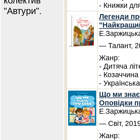
колектив
- Книжки дл
"Автури".
Легенди про
"Найкращи
Е.Заржицьк
— Талант, 2
Жанр:
- Дитяча лі
- Козаччина
- Українська
Що ми знає
Оповідки п
Е.Заржицьк
— Світ, 201
Жанр: