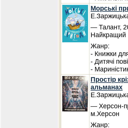
Морські пр
Е.Заржицьк
— Талант, 2
Найкращий п
Жанр:
- Книжки дл
- Дитячі пові
- Мариністи
Простір крі
альманах
Е.Заржицьк
— Херсон-пр
м.Херсон
Жанр: