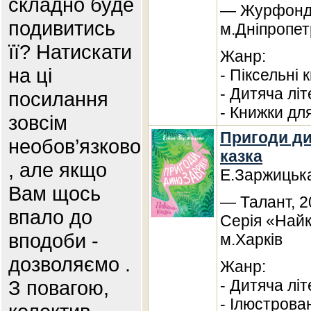
складно буде
— Журфонд,
подивитись
м.Дніпропет
її? Натискати
Жанр:
на ці
- Піксельні 
- Дитяча лі
посилання
- Книжки дл
зовсім
Пригоди ди
необов’язково
казка
, але якщо
Е.Заржицьк
Вам щось
— Талант, 2
впало до
Серія «Най
вподоби -
м.Харків
дозволяємо .
Жанр:
З повагою,
- Дитяча лі
- Ілюстрова