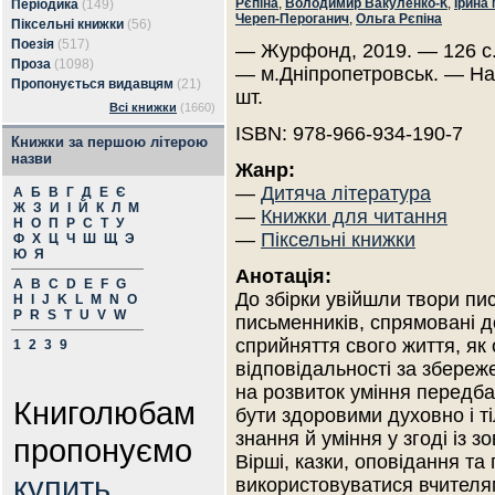
Рєпіна
,
Володимир Вакуленко-К
,
Ірина
Періодика
(149)
Череп-Пероганич
,
Ольга Рєпіна
Піксельні книжки
(56)
Поезія
(517)
— Журфонд, 2019. — 126 с
Проза
(1098)
— м.Дніпропетровськ. — На
Пропонується видавцям
(21)
шт.
Всі книжки
(1660)
ISBN: 978-966-934-190-7
Книжки за першою літерою
назви
Жанр:
—
Дитяча література
А
Б
В
Г
Д
Е
Є
Ж
З
И
І
Й
К
Л
М
—
Книжки для читання
Н
О
П
Р
С
Т
У
—
Піксельні книжки
Ф
Х
Ц
Ч
Ш
Щ
Э
Ю
Я
Анотація:
A
B
C
D
E
F
G
До збірки увійшли твори пи
H
I
J
K
L
M
N
O
P
R
S
T
U
V
W
письменників, спрямовані д
сприйняття свого життя, як 
1
2
3
9
відповідальності за збереже
на розвиток уміння передбач
Книголюбам
бути здоровими духовно і т
знання й уміння у згоді із 
пропонуємо
Вірші, казки, оповідання та 
купить
використовуватися вчителям