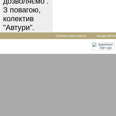
дозволяємо .
З повагою,
колектив
"Автури".
Правила користування
Засади рейтин