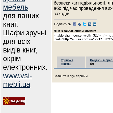
безпеки життєдіяльності, лі
мебель
або під час проведення вих
заходів.
для ваших
книг.
Поділитись:
Шафи зручні
Лінк із зображенням книжки:
для всіх
видів книг,
окрім
Уривок з
Рецензії в прес
книжки
(0)
електронних.
www.vsi-
Залиште відгук першим ...
mebli.ua