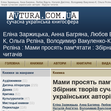
Еліна Заржицька, Анна Багряна, Любов Відута, Наталія Дев'ятко, Володимир Вакуленко-К, Ольга Рєпін
творів сучасних українських авторів : Відгуки читачів.
Еліна Заржицька, Анна Багряна, Любов В
К, Ольга Рєпіна, Володимир Вакуленко-К
Рєпіна : Мами просять пам*ятати : Збірни
читачів
ГОЛОВНА
КНИЖКИ
АВТОРИ
КНИГАРНІ
ВИДА
Книжки за жанрами
Книжка
Мами просять пам*
Аудіокнижки
(11)
Дитяча література
(215)
Збірник творів су
Драма
(18)
Критика
(62)
українських автор
Культурологія
(47)
Мистецькі книжки
(11)
Еліна Заржицька
,
Анна Багряна
,
Любов
Переклади
(116)
Наталія Дев'ятко
,
Володимир Вакуленк