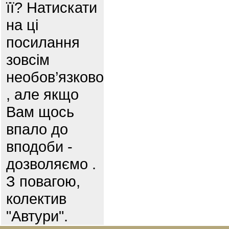
її? Натискати
на ці
посилання
зовсім
необов’язково
, але якщо
Вам щось
впало до
вподоби -
дозволяємо .
З повагою,
колектив
"Автури".