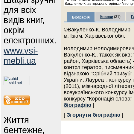
для всіх
Книжки
(31)
Г
видів книг,
Біографія
окрім
©Вакуленко-К. Володимир
м. Ізюм, Харківської обл.
електронних.
www.vsi-
Володимир Володимирович 
Вакуленко-К., також як вкв;
mebli.ua
район, Харківська область) 
контрлітератор, письменник
відзнакою "Срібний тризуб"
України. Лауреат: конкурсу 
(2011), міжнародної літерат
всеукраїнського конкурсу і
конкурсу "Коронація слова"
біографію
]
[
Згорнути біографію
]
Життя
бентежне,