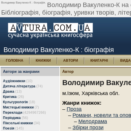
Володимир Вакуленко-К : біографія.
Володимир Вакуленко-К на са
Бібліографія, біографія, уривки творів, літер
Володимир Вакуленко-К : біографія
ГОЛОВНА
КНИЖКИ
АВТОРИ
КНИГАРНІ
ВИДА
Автори за жанрами
Автор
Володимир Вакуле
Аудіокнижки
(10)
Дитяча література
(74)
Драма
(13)
м.Ізюм, Харківська обл.
Критика
(26)
Культурологія
(18)
Жанри книжок:
Мистецькі книжки
(7)
–
Проза
Переклади
(4294967266)
–
Романи, новели та опо
Періодика
(56)
–
Мелодрама
Піксельні книжки
(34)
–
Збірки прози
Поезія
(145)