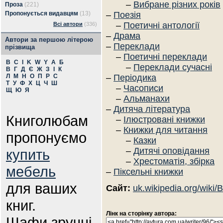
–
Вибране різних років
Проза
(221)
Пропонується видавцям
(13)
–
Поезія
–
Поетичні антології
Всі автори
(336)
–
Драма
Автори за першою літерою
–
Переклади
прізвища
–
Поетичні переклади
B
C
I
K
W
Y
А
Б
–
Переклади сучасні
В
Г
Д
Є
Ж
З
І
К
Л
М
Н
О
П
Р
С
–
Періодика
Т
У
Ф
Х
Ц
Ч
Ш
–
Часописи
Щ
Ю
Я
–
Альманахи
–
Дитяча література
Книголюбам
–
Ілюстровані книжки
–
Книжки для читання
пропонуємо
–
Казки
–
Дитячі оповідання
купить
–
Хрестоматія, збірка
мебель
–
Піксельні книжки
для ваших
Сайт:
uk.wikipedia.org/wik
книг.
Лінк на сторінку автора:
Шафи зручні