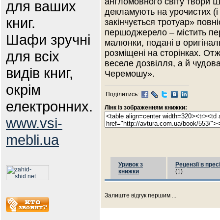
англомовного світу твори Ш
для ваших
декламують на урочистих (і
книг.
закінчується тротуар» повн
першоджерело – містить пере
Шафи зручні
малюнки, подані в оригінал
для всіх
розміщені на сторінках. Отж
веселе дозвілля, а й чудов
видів книг,
Черемошу».
окрім
Поділитись:
електронних.
Лінк із зображенням книжки:
www.vsi-
mebli.ua
Уривок з
Рецензії в прес
книжки
(1)
Залиште відгук першим ...