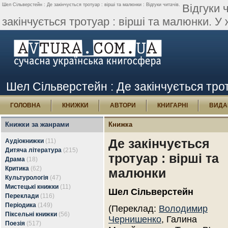
Шел Сільверстейн : Де закінчується тротуар : вірші та малюнки : Відгуки читачів.
Відгуки 
закінчується тротуар : вірші та малюнки. У 
Шел Сільверстейн : Де закінчується троту
ГОЛОВНА
КНИЖКИ
АВТОРИ
КНИГАРНІ
ВИДА
Книжки за жанрами
Книжка
Де закінчується
Аудіокнижки
(11)
Дитяча література
(215)
тротуар : вірші та
Драма
(18)
Критика
(62)
малюнки
Культурологія
(47)
Мистецькі книжки
(11)
Шел Сільверстейн
Переклади
(116)
Періодика
(149)
(Переклад:
Володимир
Піксельні книжки
(56)
Чернишенко
, Галина
Поезія
(517)