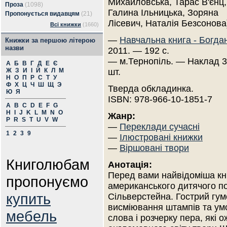
Михайловська, Тарас В'єнц,
Проза
(1098)
Галина Ільницька, Зоряна
Пропонується видавцям
(21)
Лісевич, Наталія Безсонова
Всі книжки
(1660)
—
Навчальна книга - Богда
Книжки за першою літерою
назви
2011. — 192 с.
— м.Тернопіль. — Наклад 
А
Б
В
Г
Д
Е
Є
Ж
З
И
І
Й
К
Л
М
шт.
Н
О
П
Р
С
Т
У
Ф
Х
Ц
Ч
Ш
Щ
Э
Тверда обкладинка.
Ю
Я
ISBN: 978-966-10-1851-7
A
B
C
D
E
F
G
H
I
J
K
L
M
N
O
Жанр:
P
R
S
T
U
V
W
—
Переклади сучасні
1
2
3
9
—
Ілюстровані книжки
—
Віршовані твори
Книголюбам
Анотація:
Перед вами найвідоміша кни
пропонуємо
американського дитячого по
купить
Сільверстейна. Гострий гум
висміювання штампів та ум
мебель
слова і розчерку пера, які о