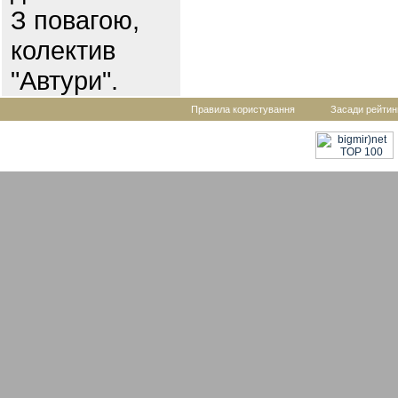
З повагою,
колектив
"Автури".
Правила користування
Засади рейтин